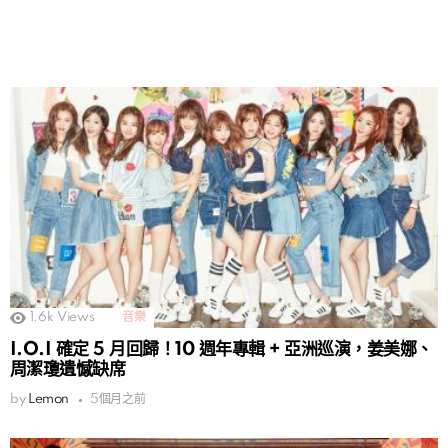
1.6k
Views
音樂
I.O.I 確定 5 月回歸！10 週年專輯 + 亞洲巡演，姜美娜、
周潔瓊遺憾缺席
by
Lemon
5個月之前