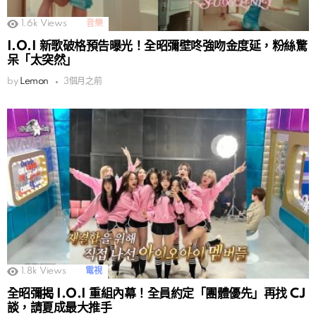
1.6k
Views
音樂
I.O.I 新歌破格預告曝光！全昭彌壁咚強吻金度延，粉絲驚
呆「太突然」
by
Lemon
3個月之前
1.8k
Views
電視
全昭彌揭 I.O.I 重組內幕！全員約定「團體優先」再找 CJ
談，請夏成最大推手