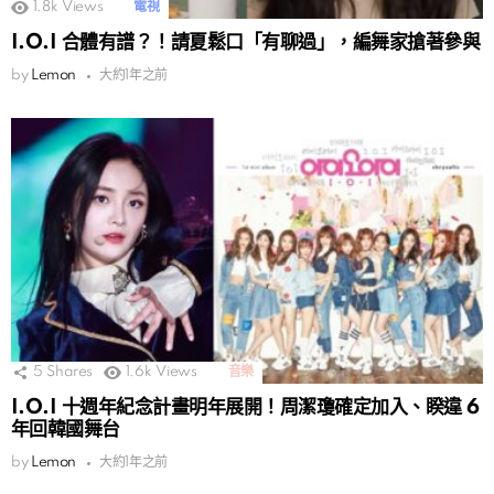
1.8k
Views
電視
I.O.I 合體有譜？！請夏鬆口「有聊過」，編舞家搶著參與
by
Lemon
大約1年之前
5
Shares
1.6k
Views
音樂
I.O.I 十週年紀念計畫明年展開！周潔瓊確定加入、睽違 6
年回韓國舞台
by
Lemon
大約1年之前