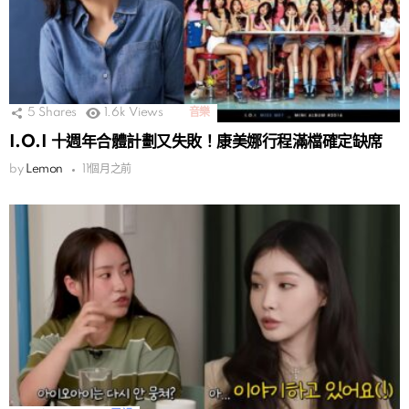
5
Shares
1.6k
Views
音樂
I.O.I 十週年合體計劃又失敗！康美娜行程滿檔確定缺席
by
Lemon
11個月之前