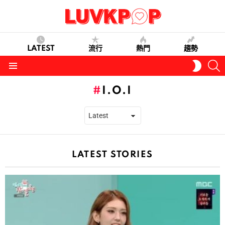
LATEST
流行
熱門
趨勢
S
SWITC
SKIN
Menu
I.O.I
LATEST STORIES