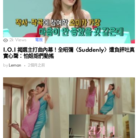
2k
Views
電視
I.O.I 揭選主打曲內幕！全昭彌〈Suddenly〉遭負評吐真
實心聲：怕姐姐們動搖
by
Lemon
2個月之前