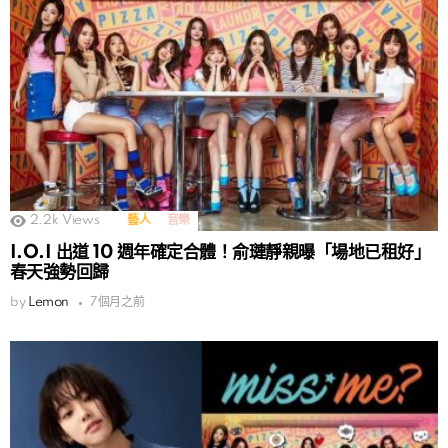
2.2k
Views
藝人
音樂
I.O.I 出道 10 週年確定合體！俞璉靜親曝「場地已租好」
春天強勢回歸
by
Lemon
7個月之前