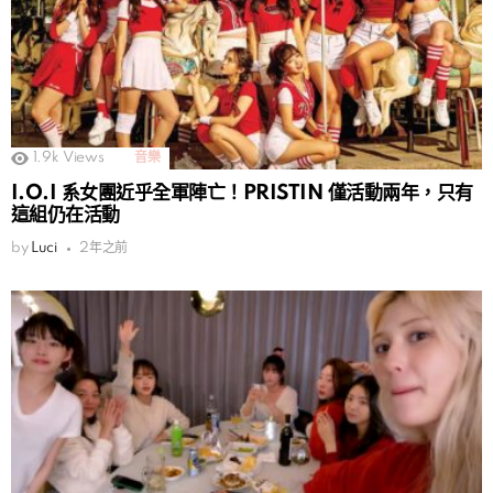
1.9k
Views
音樂
I.O.I 系女團近乎全軍陣亡！PRISTIN 僅活動兩年，只有
這組仍在活動
by
Luci
2年之前