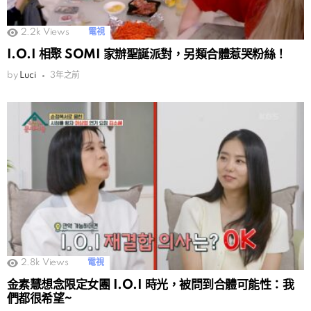
2.2k
Views
電視
I.O.I 相聚 SOMI 家辦聖誕派對，另類合體惹哭粉絲！
by
Luci
3年之前
2.8k
Views
電視
金素慧想念限定女團 I.O.I 時光，被問到合體可能性：我
們都很希望~