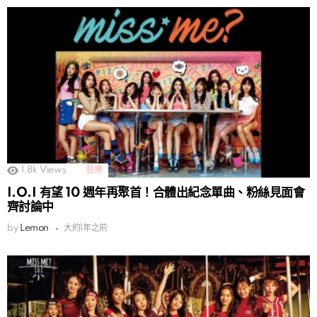
1.8k
Views
音樂
I.O.I 有望 10 週年再聚首！合體出紀念單曲、粉絲見面會
齊討論中
by
Lemon
大約1年之前