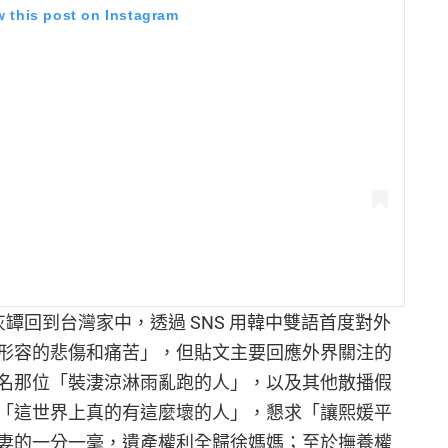
w this post on Instagram
罈回到台灣家中，透過 SNS 用韓中雙語首度對外
形容的悲傷和痛苦」，但貼文主要回應外界關注的
名那位「裝淒涼淋雨亂跑的人」，以及其他散播假
「這世界上真的有這麼壞的人」，懇求「讓熙媛平
妻的一分一毫，遺產權利全歸徐媽媽；至於撫養權