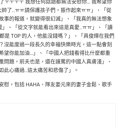
了ㅜㅜㅜㅜ 我想任何話語都無法安慰你… 我希望你
太帥了..ㅠㅠ請保護孩子們，振作起來ㅠㅠ」、「從
故事的報道，就變得很幻滅」、「我真的無法想象
媛」、「從文字就能看出來這是真愛..ㅠㅠ」、「讀
都是 TOP 的人，他能沒錢嗎？」、「具俊燁在我們
？沒能度過一段長久的幸福快樂時光，這一點會刻
希望你能加油…」、「中國人把錢看得比什麼都重
產問題，前夫也是，還在謾罵的中國人真膚淺」、
如此心痛過..這太痛苦和悲傷了」。
慰，包括 HAHA、隊友姜元來的妻子金鬆、歌手