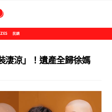
ZZES
民調
裝淒涼」！遺產全歸徐媽