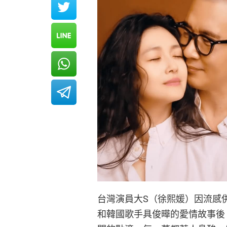
台灣演員大S（徐熙媛）因流感併
和韓國歌手具俊曄的愛情故事後