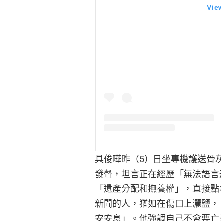
Vie
具俊曄昨（5）日坐專機護送骨灰
發聲，坦言正在經歷「無法語言
「遺產分配和撫養權」，直接點
新聞的人，猶如在傷口上灑鹽，
安安息」。他強調自己不會要亡