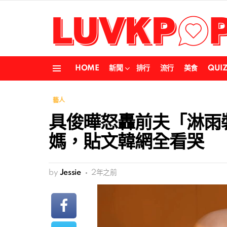
HOME
新聞
排行
流行
美食
QUI
Menu
藝人
具俊曄怒轟前夫「淋雨
媽，貼文韓網全看哭
by
Jessie
2年之前