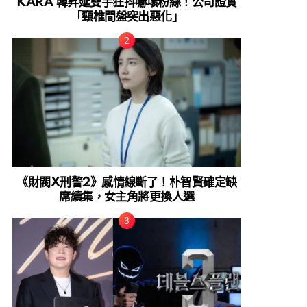
KARA 韓昇延雙手狂抖嚇壞粉絲！公司證實
「頸椎間盤突出惡化」
《財閥X刑警2》感情線斷了！朴智賢確定缺
席續集，女主角將更換人選