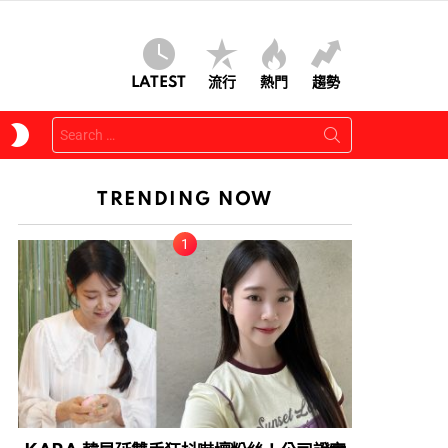
LATEST
流行
熱門
趨勢
Search
SWITCH
for:
SKIN
TRENDING NOW