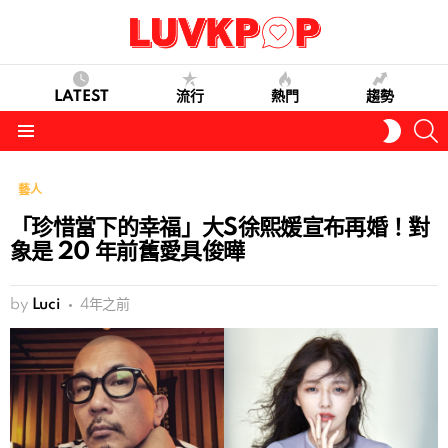
LATEST
流行
熱門
趨勢
S
SWITC
SKIN
Menu
藝人
「珍惜當下的幸福」大S徐熙媛宣布再婚！對
象是 20 年前舊愛具俊曄
by
Luci
4年之前