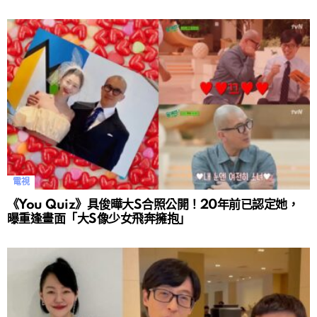
電視
《You Quiz》具俊曄大S合照公開！20年前已認定她，
曝重逢畫面「大S像少女飛奔擁抱」