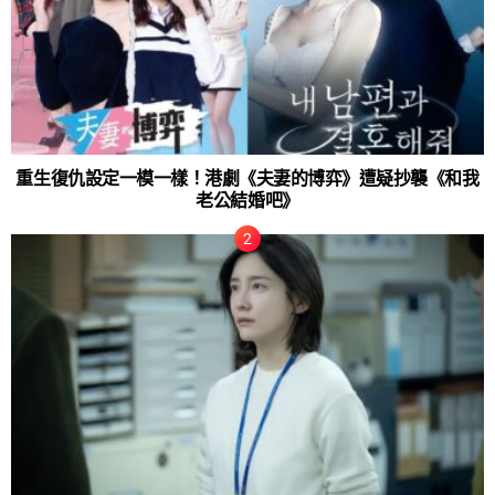
重生復仇設定一模一樣！港劇《夫妻的博弈》遭疑抄襲《和我
老公結婚吧》