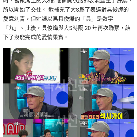
時，觀衆席上的大S對他撕開衣服的表演產生了好感，
所以開始了交往。 還補充了大S爲了表達對具俊燁的
愛意刺青，但她誤以爲具俊燁的「具」是數字
「九」。此後，具俊燁與大S時隔 20 年再次聯繫，結
下了沒能完成的愛情果實。