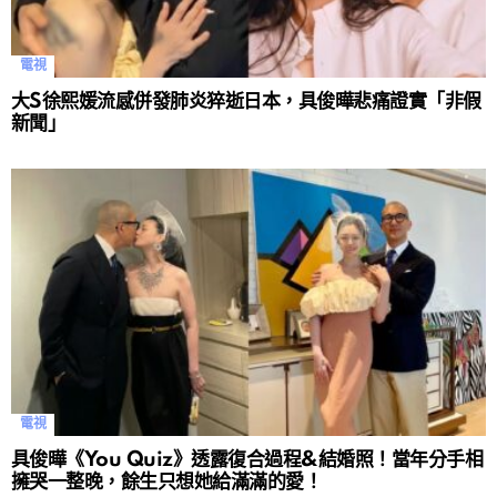
電視
大S徐熙媛流感併發肺炎猝逝日本，具俊曄悲痛證實「非假
新聞」
電視
具俊曄《You Quiz》透露復合過程&結婚照！當年分手相
擁哭一整晚，餘生只想她給滿滿的愛！