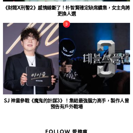
《財閥X刑警2》感情線斷了！朴智賢確定缺席續集，女主角將
更換人選
SJ 神童參戰《魔鬼的計謀3》！集結最強腦力高手，製作人曾
預告有戶外戰場
FOLLOW 愛韓瘋