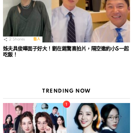
2
Shares
藝人
姊夫具俊曄面子好大！劉在錫驚喜拍片，隔空邀約小S一起
吃飯！
TRENDING NOW