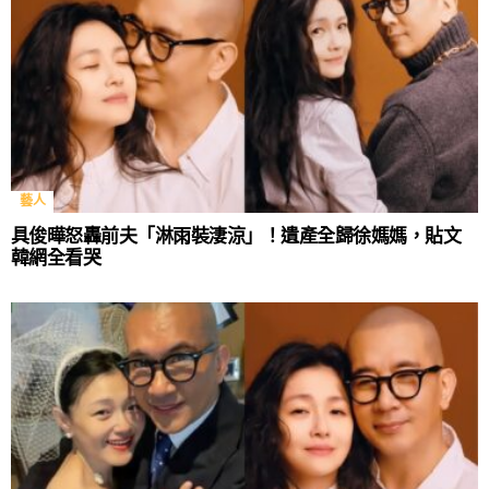
藝人
具俊曄怒轟前夫「淋雨裝淒涼」！遺產全歸徐媽媽，貼文
韓網全看哭