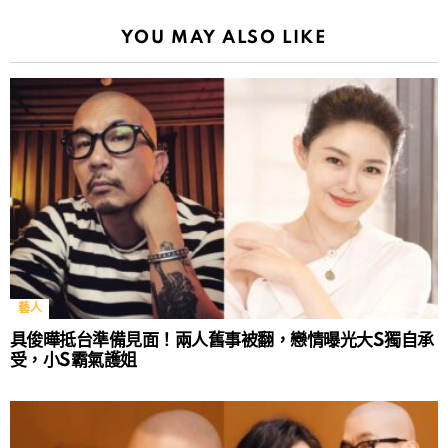
YOU MAY ALSO LIKE
藝人
具俊曄抵台準備見面！兩人舊事被翻，戀情曝光大S獨自承
受，小S霸氣護姐