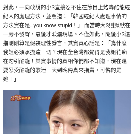
對此，一向敢說的小S直接忍不住在節目上炮轟酷龍經
紀人的處理方法，並罵道：「韓國經紀人處理事情的
方法實在是…you know stupid！」 而當時大S則默默在
一旁不發聲，最後才淚灑現場。不僅如此，隨後小S還
指剛剛算是假裝理性發言，其實真心話是：「為什麼
我姐必須承擔這一切？現在全台灣都覺得是我姐花痴
在勾引酷龍！其實事情的真相你們都不知道，現在還
要忍受酷龍的歌迷一天到晚傳真來指責，可憐的是
她！」