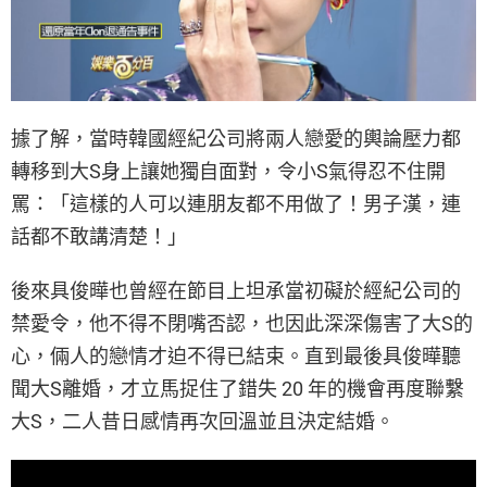
據了解，當時韓國經紀公司將兩人戀愛的輿論壓力都
轉移到大S身上讓她獨自面對，令小S氣得忍不住開
罵：「這樣的人可以連朋友都不用做了！男子漢，連
話都不敢講清楚！」
後來具俊曄也曾經在節目上坦承當初礙於經紀公司的
禁愛令，他不得不閉嘴否認，也因此深深傷害了大S的
心，倆人的戀情才迫不得已結束。直到最後具俊曄聽
聞大S離婚，才立馬捉住了錯失 20 年的機會再度聯繫
大S，二人昔日感情再次回溫並且決定結婚。