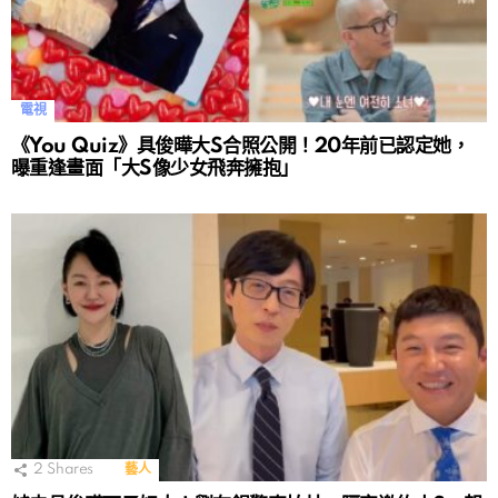
電視
《You Quiz》具俊曄大S合照公開！20年前已認定她，
曝重逢畫面「大S像少女飛奔擁抱」
2
Shares
藝人