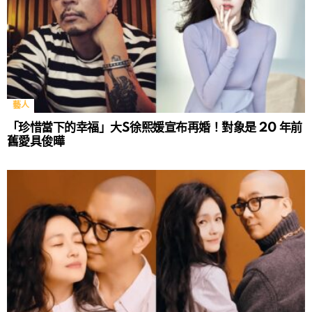
藝人
「珍惜當下的幸福」大S徐熙媛宣布再婚！對象是 20 年前
舊愛具俊曄