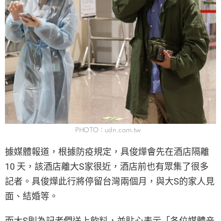
PHOTO：udn.com.tw
據媒體報道，根據防疫規定，具俊燁會先在酒店隔離
10 天，該酒店離大S家很近，酒店前也有眾集了很多
記者。具俊燁此行將停留台灣兩個月，與大S的家人見
面、結婚等。
而大S則為記者們送上飲料，並貼心表示「各位媒體辛