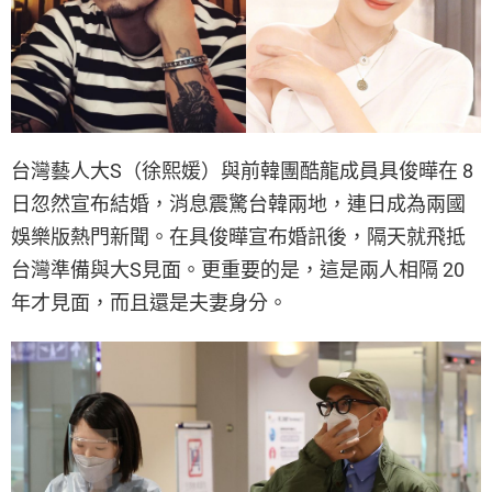
台灣藝人大S（徐熙媛）與前韓團酷龍成員具俊曄在 8
日忽然宣布結婚，消息震驚台韓兩地，連日成為兩國
娛樂版熱門新聞。在具俊曄宣布婚訊後，隔天就飛抵
台灣準備與大S見面。更重要的是，這是兩人相隔 20
年才見面，而且還是夫妻身分。