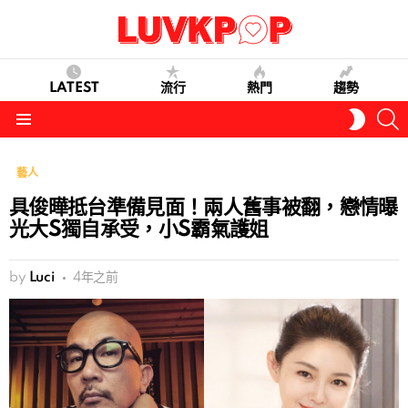
LATEST
流行
熱門
趨勢
S
SWITC
SKIN
Menu
藝人
具俊曄抵台準備見面！兩人舊事被翻，戀情曝
光大S獨自承受，小S霸氣護姐
by
Luci
4年之前