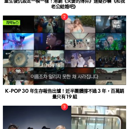
重生復仇設定一模一樣！港劇《夫妻的博弈》遭疑抄襲《和我
老公結婚吧》
K-POP 30 年生存報告出爐！近半團體撐不過 3 年，百萬銷
量只有 19 組