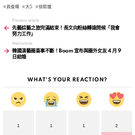
具俊曄
大S
徐熙媛
Previous article
See
more
先藝綜藝之旅完滿結束！長文向粉絲轉達問候「我會
努力工作」
Next article
韓國演藝圈喜事不斷！Boom 宣布與圈外女友 4 月 9
日結婚
WHAT'S YOUR REACTION?
1
1
1
2