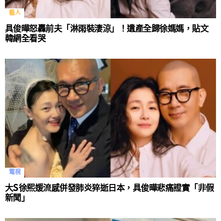
藝人
具俊曄怒轟前夫「淋雨裝淒涼」！遺產全歸徐媽媽，貼文
韓網全看哭
電視
大S徐熙媛流感併發肺炎猝逝日本，具俊曄悲痛證實「非假
新聞」