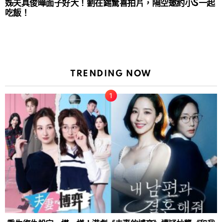
姊夫具俊曄面子好大！劉在錫驚喜拍片，隔空邀約小S一起
吃飯！
TRENDING NOW