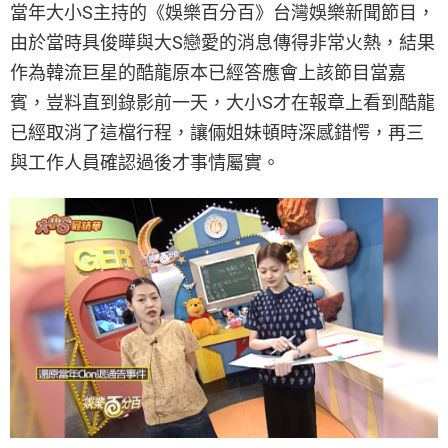
當年大小S主持的《娛樂百分百》台灣娛樂新聞節目，
由於當時具俊曄與大S戀愛的消息傳得非常火熱，結果
作為韓流巨星的酷龍原本已經答應會上該節目當嘉
賓，豈料直到錄影前一天，大小S才在報章上看到酷龍
已經取消了這檔行程，讓倆姐妹頓時深感錯愕，再三
與工作人員確認過後才事情屬實。