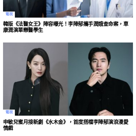
電視
韓版《法醫女王》陣容曝光！李陣郁攜手潤娥查命案，車
康潤演單戀醫學生
電視
申敏兒蜜月接新劇《水木金》，首度搭檔李陣郁演浪漫愛
情戲