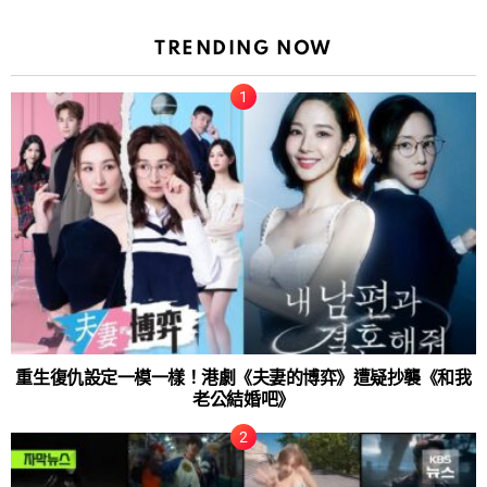
TRENDING NOW
重生復仇設定一模一樣！港劇《夫妻的博弈》遭疑抄襲《和我
老公結婚吧》