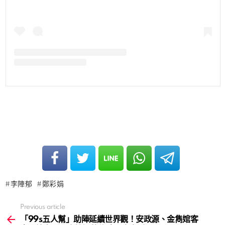
李陣郁
鄭彩娟
Previous article
See
more
「99s五人幫」助陣延續世界觀！安政源、金雋婠客