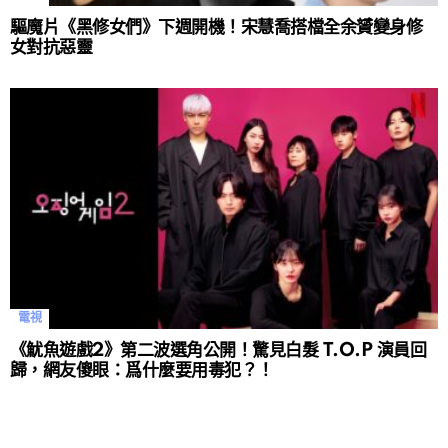
驅魔片《黑修女們》下週開機！宋慧喬搭檔全余贇變身修
女對抗惡靈
電視
《魷魚遊戲2》第二波選角公開！驚見白髮 T.O.P 演員回
歸，網友傻眼：爲什麼要用毒犯？！