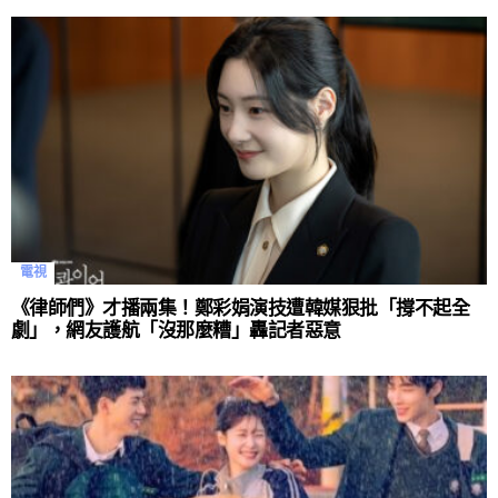
電視
《律師們》才播兩集！鄭彩娟演技遭韓媒狠批「撐不起全
劇」，網友護航「沒那麼糟」轟記者惡意