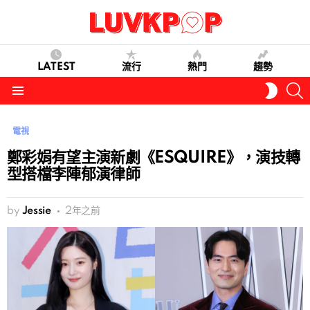
LATEST
流行
熱門
趨勢
S
SWITC
SKIN
Menu
電視
鄭彩娟有望主演新劇《ESQUIRE》，演技轉
型搭檔李陣郁演律師
by
Jessie
2年之前