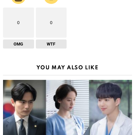
0
0
OMG
WTF
YOU MAY ALSO LIKE