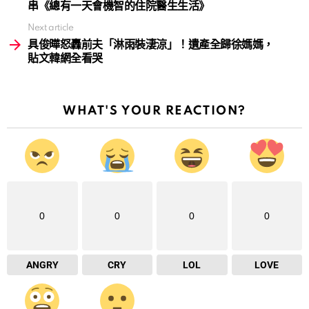
串《總有一天會機智的住院醫生生活》
Next article
具俊曄怒轟前夫「淋雨裝淒涼」！遺產全歸徐媽媽，
貼文韓網全看哭
WHAT'S YOUR REACTION?
0
0
0
0
ANGRY
CRY
LOL
LOVE