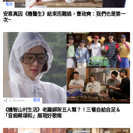
電視
安恩真因《機醫生》結束而難過，曹政奭：我們也是第一
次~
3
Shares
電視
《機智山村生活》老羅綁架五人幫？！三餐自給自足＆
「音痴蔡頌和」展現好歌喉