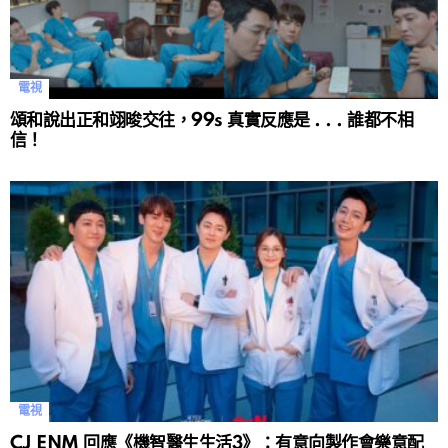
電視
頌和說出正和翊晙交往，99s 真實反應是 . . . 誰都不相
信！
電視
CJ ENM 回應《機智醫生生活3》：有意向製作會樂意配