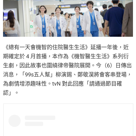
《總有一天會機智的住院醫生生活》延播一年後，近
期確定於 4 月首播，本作為《機智醫生生活》系列衍
生劇，因此故事也圍繞律帝醫院展開。今（6）日傳出
消息，「99s五人幫」柳演錫、鄭敬淏將會客串登場，
為劇情增添趣味性。tvN 對此回應「請通過節目確
認」。