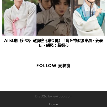
AI BL劇《針香》疑換臉《綠豆傳》！角色神似張東潤、姜泰
伍，網怒：超噁心
FOLLOW 愛韓瘋
© 2026 by luvkpop.com
Home