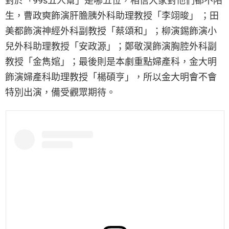
對於「99s五人幫」是哪五位，相信大家對他們都不陌
生，曹政奭飾演肝膽胰外科助理教授「李翊晙」 ；田
美都飾演神經外科副教授「蔡頌和」；柳演錫飾演小
兒外科助理教授「安政源」；鄭敬淏飾演胸腔外科副
教授「金雋婠」；最後則是本劇重點婦產科，金大明
飾演婦產科助理教授「楊碩亨」，所以金大明會不會
特別出演，備受觀眾期待。