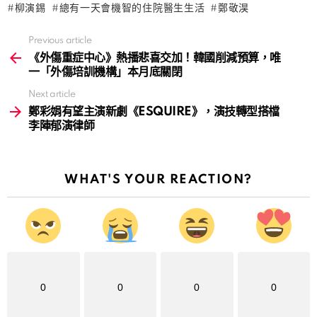
柳演錫
總有一天會機智的住院醫生生活
鄭敬淏
Previous article
See
more
《外傷重症中心》熱播悲喜交加！韓國削減預算，唯
一「外傷培訓機構」本月底關閉
Next article
鄭彩娟有望主演新劇《ESQUIRE》，演技轉型搭檔
李陣郁演律師
WHAT'S YOUR REACTION?
0
0
0
0