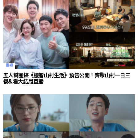
電視
五人幫團綜《機智山村生活》預告公開！齊聚山村一日三
餐&看大結局直播