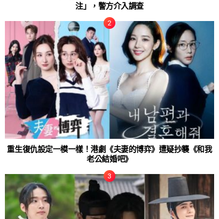
注」，警方介入調查
重生復仇設定一模一樣！港劇《夫妻的博弈》遭疑抄襲《和我
老公結婚吧》