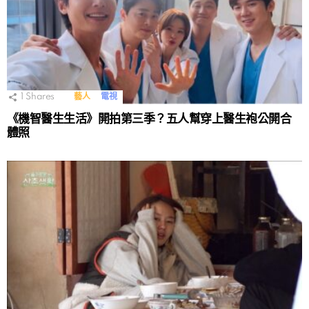
1
Shares
藝人
電視
《機智醫生生活》開拍第三季？五人幫穿上醫生袍公開合
體照