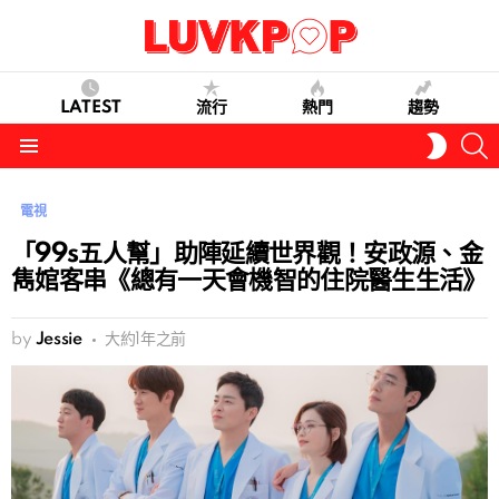
LATEST
流行
熱門
趨勢
S
SWITC
SKIN
Menu
電視
「99s五人幫」助陣延續世界觀！安政源、金
雋婠客串《總有一天會機智的住院醫生生活》
by
Jessie
大約1年之前