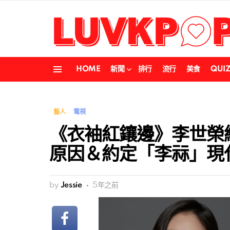
HOME
新聞
排行
流行
美食
QUI
Menu
藝人
電視
《衣袖紅鑲邊》李世榮終
原因＆約定「李祘」現
by
Jessie
5年之前