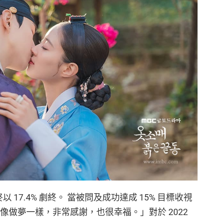
以 17.4% 劇終。 當被問及成功達成 15% 目標收視
像做夢一樣，非常感謝，也很幸福。」對於 2022