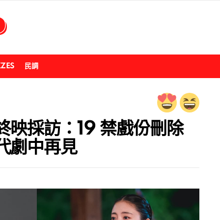
ZZES
民調
映採訪：19 禁戲份刪除
代劇中再見