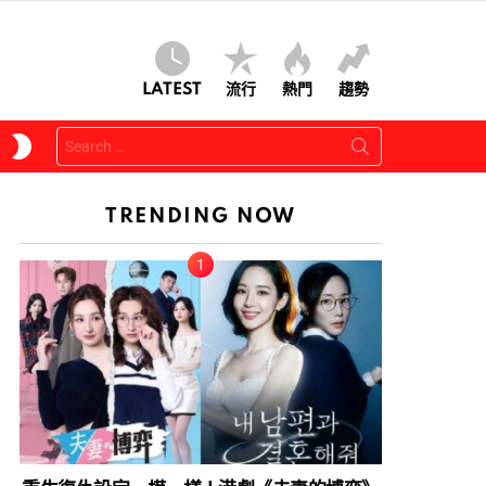
LATEST
流行
熱門
趨勢
Search
SWITCH
for:
SKIN
TRENDING NOW