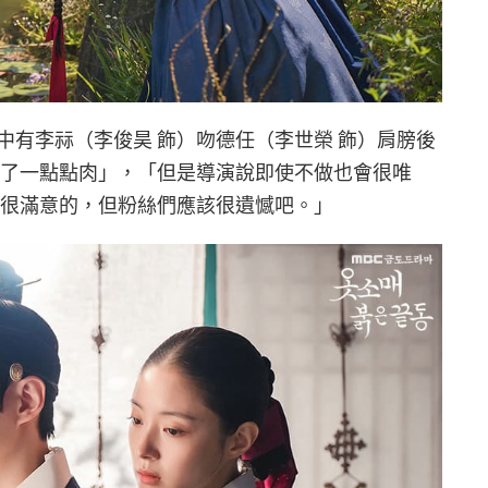
中有李祘（李俊昊 飾）吻德任（李世榮 飾）肩膀後
出了一點點肉」，「但是導演說即使不做也會很唯
是很滿意的，但粉絲們應該很遺憾吧。」