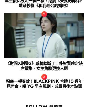
重生復仇設定一模一樣！港劇《夫妻的博弈》
遭疑抄襲《和我老公結婚吧》
《財閥X刑警2》感情線斷了！朴智賢確定缺
席續集，女主角將更換人選
粉絲一桿奏效！BLACKPINK 合體 10 週年
見面會，曝 YG 早有規劃、成員最後才點頭