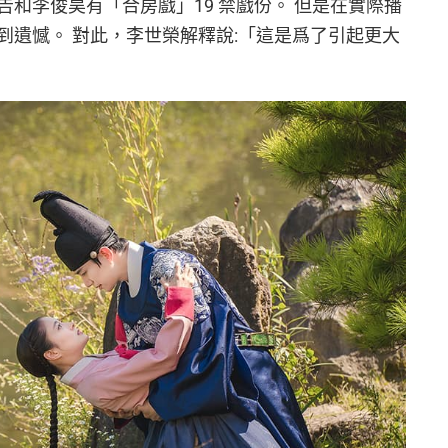
和李俊昊有「合房戲」19 禁戲份。 但是在實際播
到遺憾。 對此，李世榮解釋說:「這是爲了引起更大