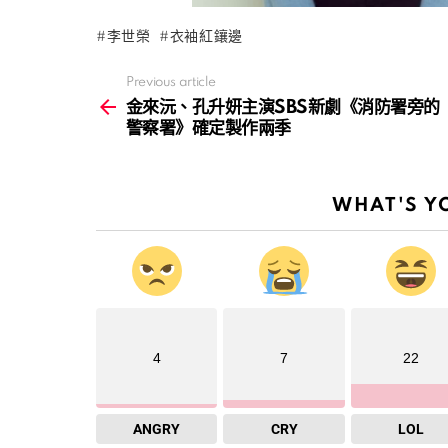
李世榮
衣袖紅鑲邊
Previous article
See
more
金來沅、孔升妍主演SBS新劇《消防署旁的
警察署》確定製作兩季
WHAT'S Y
4
7
22
ANGRY
CRY
LOL