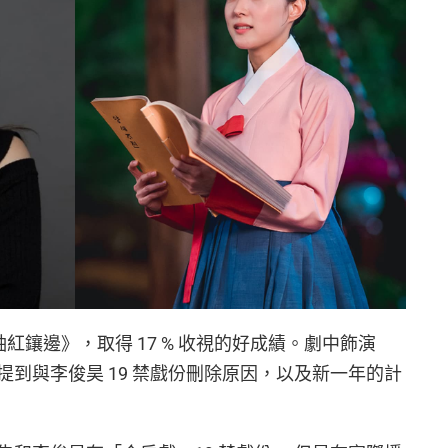
袖紅鑲邊》，取得 17 % 收視的好成績。劇中飾演
到與李俊昊 19 禁戲份刪除原因，以及新一年的計