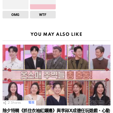
OMG
WTF
YOU MAY ALSO LIKE
2
Shares
電視
除夕特輯《抓住衣袖紅鑲邊》與李祘X成德任玩遊戲、心動