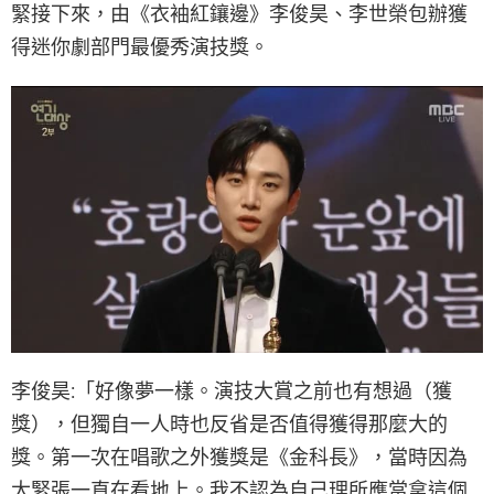
緊接下來，由《衣袖紅鑲邊》李俊昊、李世榮包辦獲
得迷你劇部門最優秀演技獎。
李俊昊:「好像夢一樣。演技大賞之前也有想過（獲
獎），但獨自一人時也反省是否值得獲得那麼大的
獎。第一次在唱歌之外獲獎是《金科長》，當時因為
太緊張一直在看地上。我不認為自己理所應當拿這個