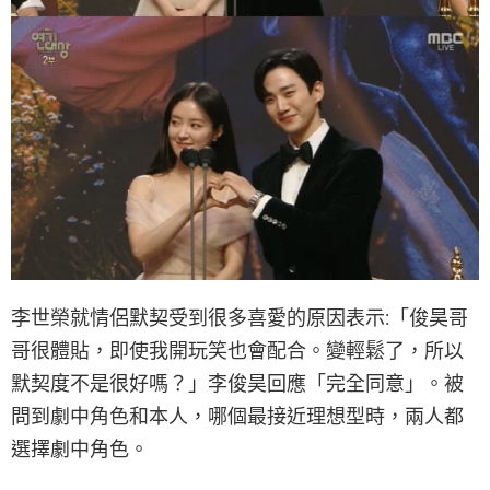
李世榮就情侶默契受到很多喜愛的原因表示:「俊昊哥
哥很體貼，即使我開玩笑也會配合。變輕鬆了，所以
默契度不是很好嗎？」李俊昊回應「完全同意」。被
問到劇中角色和本人，哪個最接近理想型時，兩人都
選擇劇中角色。