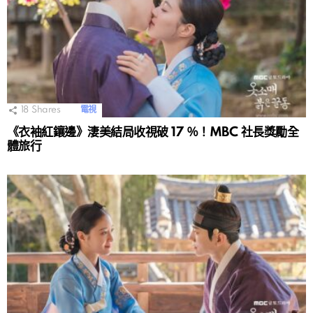
18
Shares
電視
《衣袖紅鑲邊》淒美結局收視破 17 ％！MBC 社長獎勵全
體旅行