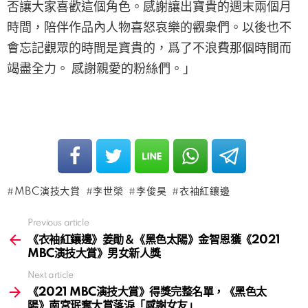
否讓大家喜歡這個角色。感謝讓出寶貴的週末兩個月
時間，陪伴作品內人物喜怒哀樂的觀衆們。以後也不
會忘記觀眾的時間是寶貴的，爲了不浪費那個時間而
竭盡全力。 感謝親愛的粉絲們。」
MBC演技大賞
李世榮
李俊昊
衣袖紅鑲邊
Previous article
See
more
《衣袖紅鑲邊》姜勛＆《黑色太陽》金智恩獲《2021
MBC演技大賞》男女新人獎
Next article
《2021 MBC演技大賞》得獎完整名單，《黑色太
陽》南宮珉奪大賞落淚「感謝女友」