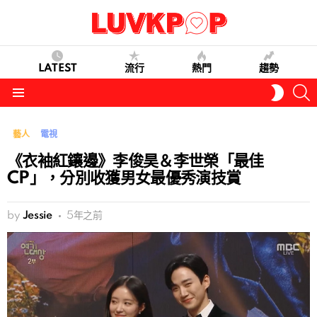
LATEST
流行
熱門
趨勢
S
SWITC
SKIN
Menu
藝人
電視
《衣袖紅鑲邊》李俊昊＆李世榮「最佳
CP」，分別收獲男女最優秀演技賞
by
Jessie
5年之前