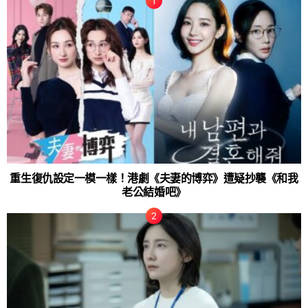
重生復仇設定一模一樣！港劇《夫妻的博弈》遭疑抄襲《和我
老公結婚吧》