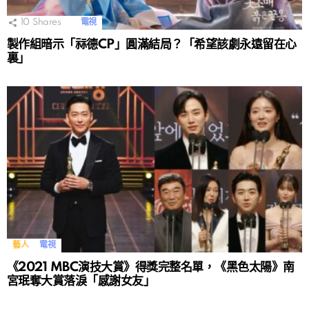
10
Shares
電視
製作組暗示「祘德CP」圓滿結局？「希望該劇永遠留在心
裏」
藝人
電視
《2021 MBC演技大賞》得獎完整名單，《黑色太陽》南
宮珉奪大賞落淚「感謝女友」