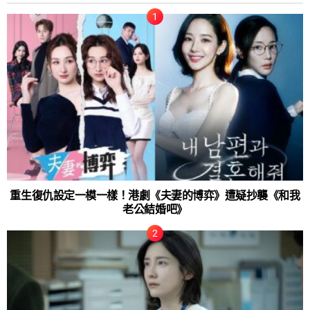
重生復仇設定一模一樣！港劇《夫妻的博弈》遭疑抄襲《和我
老公結婚吧》