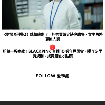
《財閥X刑警2》感情線斷了！朴智賢確定缺席續集，女主角將
更換人選
粉絲一桿奏效！BLACKPINK 合體 10 週年見面會，曝 YG 早
有規劃、成員最後才點頭
FOLLOW 愛韓瘋