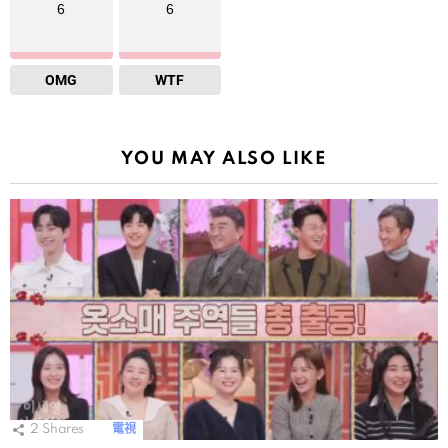
6
6
OMG
WTF
YOU MAY ALSO LIKE
2
Shares
電視