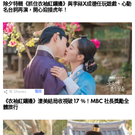
除夕特輯《抓住衣袖紅鑲邊》與李祘X成德任玩遊戲、心動
名台詞再演，開心迎接虎年！
18
Shares
電視
《衣袖紅鑲邊》淒美結局收視破 17 ％！MBC 社長獎勵全
體旅行