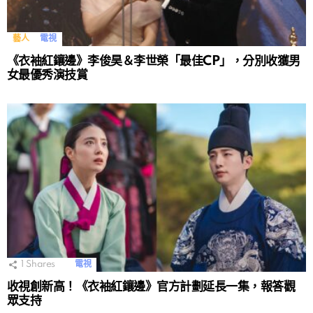
藝人
電視
《衣袖紅鑲邊》李俊昊＆李世榮「最佳CP」，分別收獲男
女最優秀演技賞
1
Shares
電視
收視創新高！《衣袖紅鑲邊》官方計劃延長一集，報答觀
眾支持