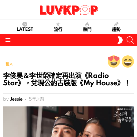
LATEST
流行
熱門
趨勢
S
SWITC
SKIN
Menu
藝人
李俊昊＆李世榮確定再出演《Radio
Star》，兌現公約古裝版《My House》！
by
Jessie
5年之前