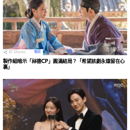
10
Shares
電視
製作組暗示「祘德CP」圓滿結局？「希望該劇永遠留在心
裏」