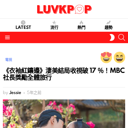
LATEST
流行
熱門
趨勢
S
SWITC
SKIN
Menu
電視
《衣袖紅鑲邊》淒美結局收視破 17 ％！MBC
社長獎勵全體旅行
by
Jessie
5年之前