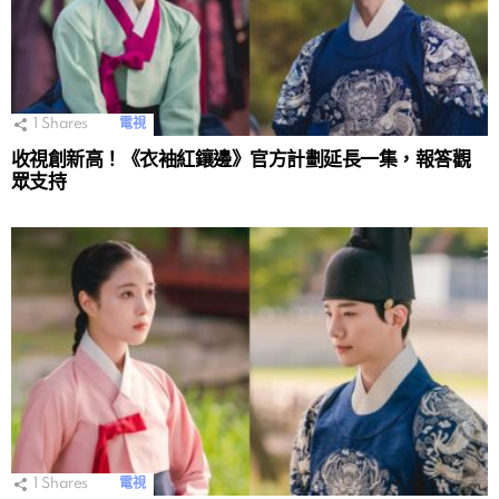
1
Shares
電視
收視創新高！《衣袖紅鑲邊》官方計劃延長一集，報答觀
眾支持
1
Shares
電視