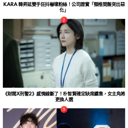
KARA 韓昇延雙手狂抖嚇壞粉絲！公司證實「頸椎間盤突出惡
化」
《財閥X刑警2》感情線斷了！朴智賢確定缺席續集，女主角將
更換人選