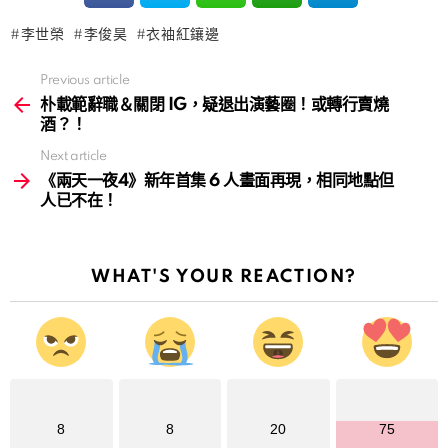
李世榮
李俊昊
衣袖紅鑲邊
Previous article
See
more
朴載範辭職＆關閉 IG，疑退出演藝圈！或轉行賣燒
酒？！
Next article
《兩天一夜4》新年首集 6 人畫面再現，相同地點但
人已不在！
WHAT'S YOUR REACTION?
8
8
20
75