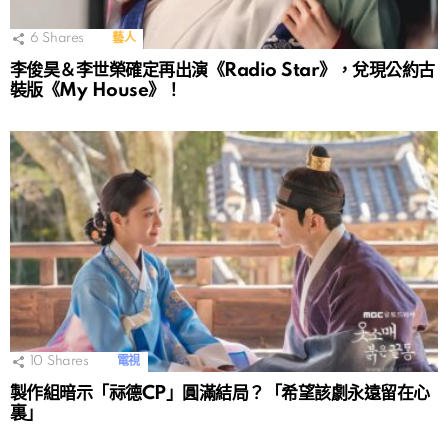
6
Shares
藝人
李俊昊＆李世榮確定再出演《Radio Star》，兌現公約古
裝版《My House》！
10
Shares
電視
製作組暗示「祘德CP」圓滿結局？「希望該劇永遠留在心
裏」