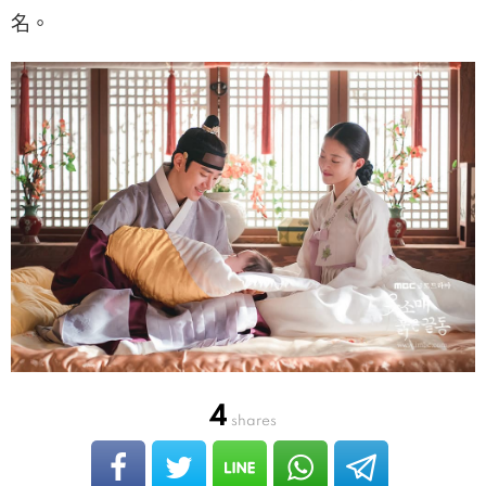
名。
4
shares