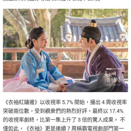
《衣袖紅鑲邊》以收視率 5.7% 開始，播出 4 周收視率
突破兩位數，受到觀衆們的熱烈好評，最終以 17.4%
的收視率劇終，比第一集上升了 3 倍的驚人成果。 不
僅如此，《衣袖》更是連續 7 周稱霸電視劇部門第一