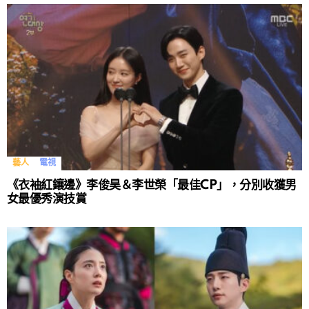
藝人
電視
《衣袖紅鑲邊》李俊昊＆李世榮「最佳CP」，分別收獲男
女最優秀演技賞