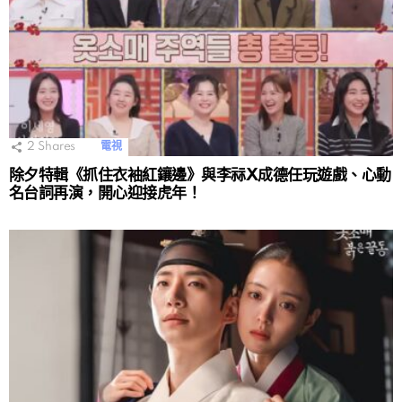
2
Shares
電視
除夕特輯《抓住衣袖紅鑲邊》與李祘X成德任玩遊戲、心動
名台詞再演，開心迎接虎年！