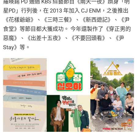
羅䁐錫 PD 通過 KBS 綜藝節目《兩天一夜》躋身「明
星PD」行列後，在 2013 年加入 CJ ENM，之後推出
《花樣爺爺》、《三時三餐》、《新西遊記》、《尹
食堂》等節目都大獲成功。 今年還製作了《穿正男的
惡魔》、《出差十五夜》、《不要回頭看》、《尹
Stay》等。