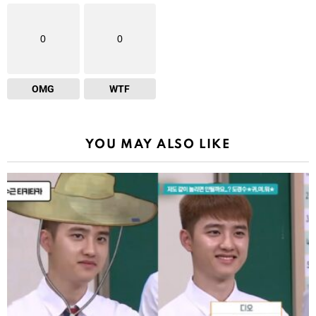
0
0
OMG
WTF
YOU MAY ALSO LIKE