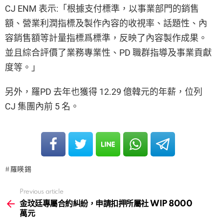
CJ ENM 表示:「根據支付標準，以事業部門的銷售
額、營業利潤指標及製作內容的收視率、話題性、內
容銷售額等計量指標爲標準，反映了內容製作成果。
並且綜合評價了業務專業性、PD 職群指導及事業貢獻
度等。」
另外，羅PD 去年也獲得 12.29 億韓元的年薪，位列
CJ 集團內前 5 名。
羅䁐錫
Previous article
See
more
金玟廷專屬合約糾紛，申請扣押所屬社 WIP 8000
萬元