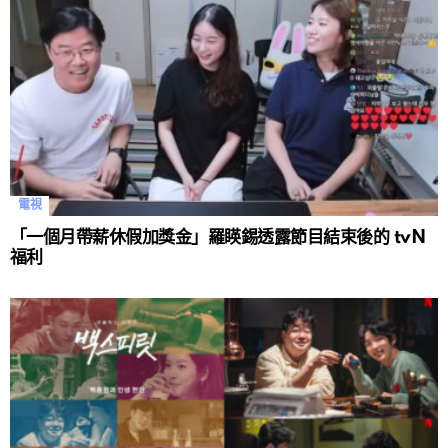
電視
「一個月帶薪休假加獎金」羅䁐錫透露節目結束後的 tvN
福利