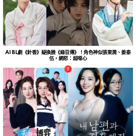
AI BL劇《針香》疑換臉《綠豆傳》！角色神似張東潤、姜泰
伍，網怒：超噁心