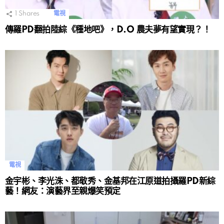
1
Shares
電視
傳羅PD翻拍陸綜《種地吧》，D.O 農夫夢有望實現？！
電視
金宇彬、李光洙、都敬秀、金基邦在江原道拍攝羅PD新綜
藝！網友：演藝界至親爆笑預定