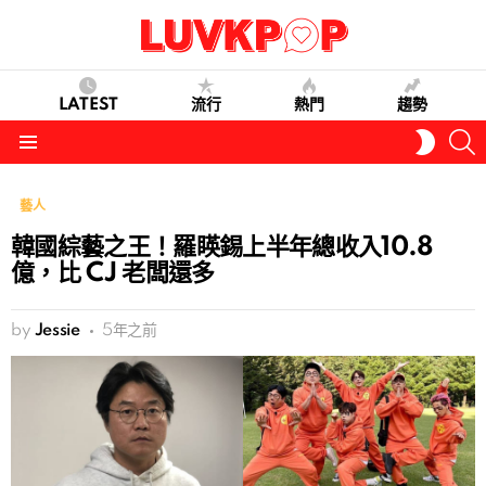
LATEST
流行
熱門
趨勢
S
SWITC
SKIN
Menu
藝人
韓國綜藝之王！羅䁐錫上半年總收入10.8
億，比 CJ 老闆還多
by
Jessie
5年之前