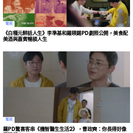
電視
《白種元醉話人生》李準基和羅䁐錫PD劇照公開，美食配
美酒與嘉賓暢談人生
電視
羅PD驚喜客串《機智醫生生活2》，曹政奭：你長得好像