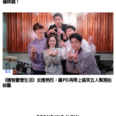
羅䁐錫！
電視
《機智露營生活》反應熱烈，羅PD再帶上搞笑五人幫開拍
綜藝