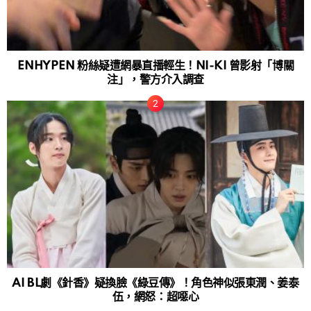
ENHYPEN 粉絲疑遭網暴直播輕生！NI-KI 曾影射「博關
注」，警方介入調查
AI BL劇《針香》疑換臉《綠豆傳》！角色神似張東潤、姜泰
伍，網怒：超噁心