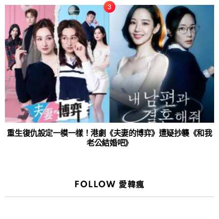
重生復仇設定一模一樣！港劇《夫妻的博弈》遭疑抄襲《和我
老公結婚吧》
FOLLOW 愛韓瘋