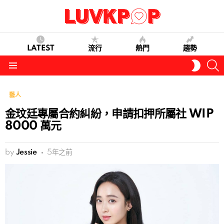
LATEST
流行
熱門
趨勢
S
SWITC
SKIN
Menu
藝人
金玟廷專屬合約糾紛，申請扣押所屬社 WIP
8000 萬元
by
Jessie
5年之前