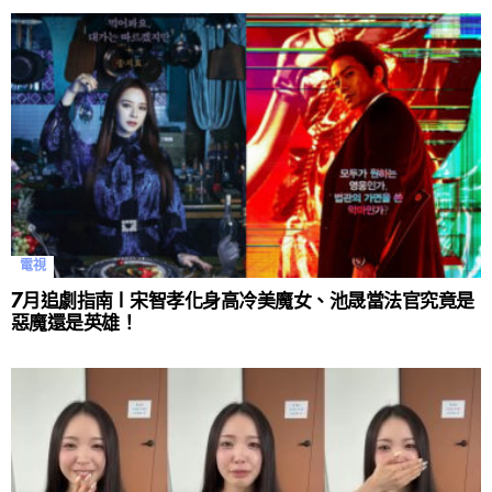
電視
7月追劇指南 | 宋智孝化身高冷美魔女、池晟當法官究竟是
惡魔還是英雄！