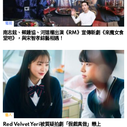
電視
南志鉉、蔡鍾協、河道權出演《RM》宣傳新劇《來魔女食
堂吧》，與宋智孝綜藝相遇！
藝人
Red Velvet Yeri被質疑拍劇「假戲真做」戀上