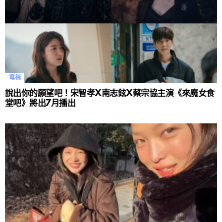
電視
說出你的願望吧！宋智孝X南志鉉X蔡宗協主演《來魔女食
堂吧》將出7月播出