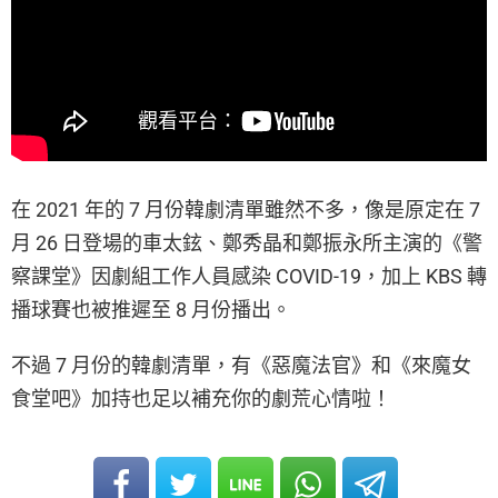
在 2021 年的 7 月份韓劇清單雖然不多，像是原定在 7
月 26 日登場的車太鉉、鄭秀晶和鄭振永所主演的《警
察課堂》因劇組工作人員感染 COVID-19，加上 KBS 轉
播球賽也被推遲至 8 月份播出。
不過 7 月份的韓劇清單，有《惡魔法官》和《來魔女
食堂吧》加持也足以補充你的劇荒心情啦！