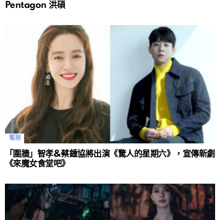
Pentagon 洪碩
電視
「圍牆」智孝&蔡鍾協將出演《驚人的星期六》，宣傳新劇
《來魔女食堂吧》