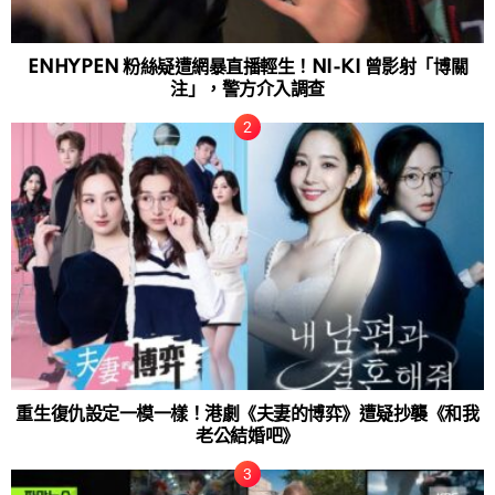
ENHYPEN 粉絲疑遭網暴直播輕生！NI-KI 曾影射「博關
注」，警方介入調查
重生復仇設定一模一樣！港劇《夫妻的博弈》遭疑抄襲《和我
老公結婚吧》