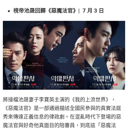
視帝池晟回歸《惡魔法官》| 7 月 3 日
將接檔池晟妻子李寶英主演的《我的上流世界》，
《惡魔法官》是一部通過描述全國民參與的真實法庭
秀來傳達正義信息的律政劇。在混亂時代下登場的惡
魔法官與好奇他真面目的陪審員，到底這「惡魔法