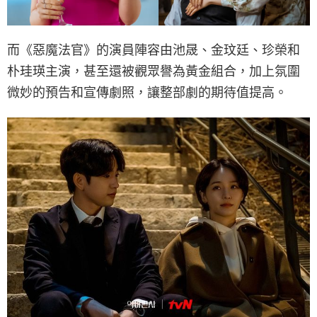
而《惡魔法官》的演員陣容由池晟、金玟廷、珍榮和
朴珪瑛主演，甚至還被觀眾譽為黃金組合，加上氛圍
微妙的預告和宣傳劇照，讓整部劇的期待值提高。