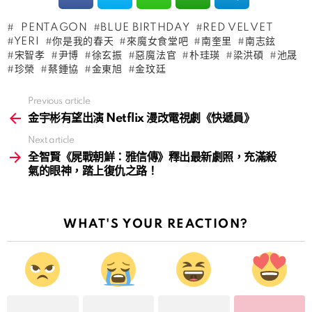
PENTAGON
BLUE BIRTHDAY
RED VELVET
YERI
你是我的春天
來魔女食堂吧
南奎里
南志鉉
宋智孝
尹博
徐玄振
惡魔法官
朴珪瑛
梁洪碩
池晟
珍榮
蔡鍾協
金東旭
金玟廷
Previous article
See
more
金宇彬有望出演 Netflix 漫改電視劇《快遞員》
Next article
全智賢《屍戰朝鮮：雅信傳》釋出最新劇照，充滿殺
氣的眼神，踏上復仇之路！
WHAT'S YOUR REACTION?