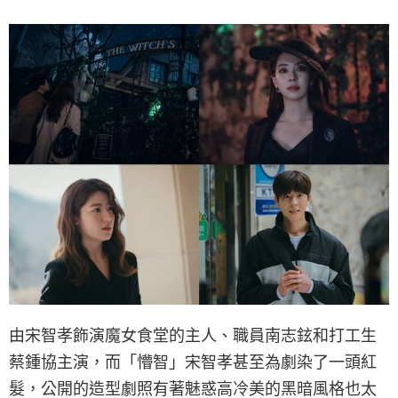
由宋智孝飾演魔女食堂的主人、職員南志鉉和打工生
蔡鍾協主演，而「懵智」宋智孝甚至為劇染了一頭紅
髮，公開的造型劇照有著魅惑高冷美的黑暗風格也太