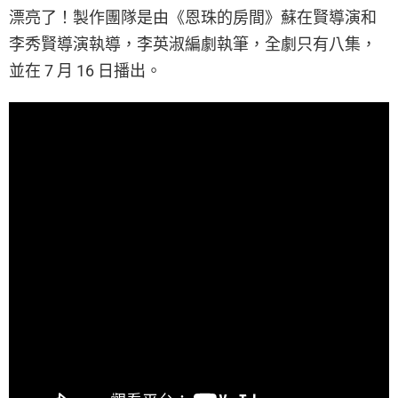
漂亮了！製作團隊是由《恩珠的房間》蘇在賢導演和
李秀賢導演執導，李英淑編劇執筆，全劇只有八集，
並在 7 月 16 日播出。