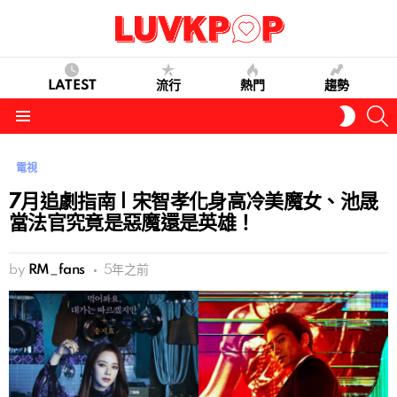
LATEST
流行
熱門
趨勢
S
SWITC
SKIN
Menu
電視
7月追劇指南 | 宋智孝化身高冷美魔女、池晟
當法官究竟是惡魔還是英雄！
by
RM_fans
5年之前