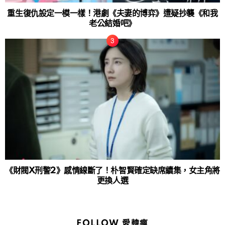
重生復仇設定一模一樣！港劇《夫妻的博弈》遭疑抄襲《和我
老公結婚吧》
《財閥X刑警2》感情線斷了！朴智賢確定缺席續集，女主角將
更換人選
FOLLOW 愛韓瘋