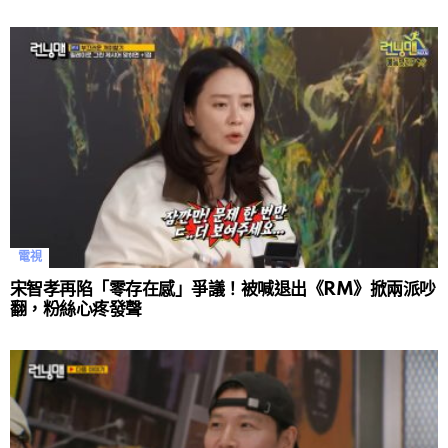
電視
宋智孝再陷「零存在感」爭議！被喊退出《RM》掀兩派吵
翻，粉絲心疼發聲