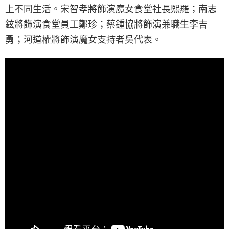
上不同生活。宋智孝將飾演魔女食堂社長熙羅；南志
鉉將飾演食堂員工鄭珍；蔡鍾協將飾演兼職生李吉
勇；河道權將飾演魔女支持者吳代表。