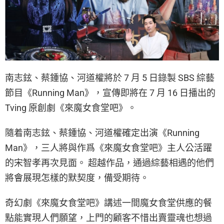
南志鉉、蔡鍾協、河道權將於 7 月 5 日錄製 SBS 綜藝
節目《Running Man》，宣傳即將在 7 月 16 日播出的
Tving 原創劇《來魔女食堂吧》。
隨着南志鉉、蔡鍾協、河道權確定出演《Running
Man》，三人將與作爲《來魔女食堂吧》主人公活躍
的宋智孝再次見面。 超越作品，通過綜藝相遇的他們
將會展現怎樣的默契度，備受期待。
奇幻劇《來魔女食堂吧》講述一間魔女食堂供應的餐
點能實現人們願望，上門的顧客不惜出賣靈魂也想過