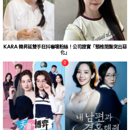
KARA 韓昇延雙手狂抖嚇壞粉絲！公司證實「頸椎間盤突出惡
化」