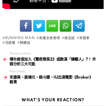
RUNNING MAN
來魔女食堂吧
南志鉉
宋智孝
河道權
蔡鍾協
Previous article
See
more
傳朴敘俊加入《驚奇隊長2》或飾演「蟑螂人」?！ 外
媒分析三大可能
Next article
宋康昊、姜棟元、裴斗娜、IU出演電影《Broker》
殺青
WHAT'S YOUR REACTION?