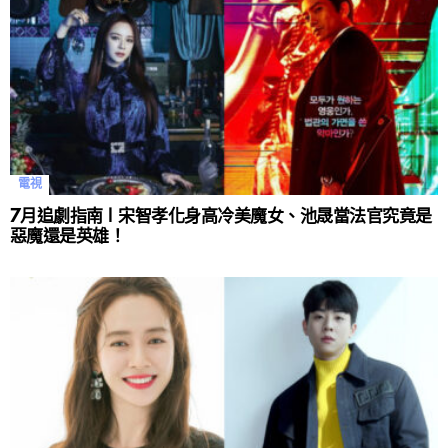
電視
7月追劇指南 | 宋智孝化身高冷美魔女、池晟當法官究竟是
惡魔還是英雄！