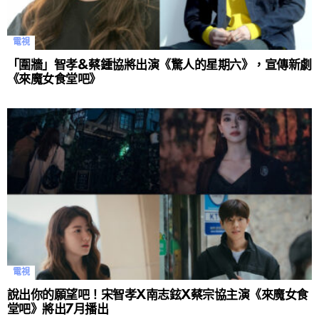
電視
「圍牆」智孝&蔡鍾協將出演《驚人的星期六》，宣傳新劇
《來魔女食堂吧》
電視
說出你的願望吧！宋智孝X南志鉉X蔡宗協主演《來魔女食
堂吧》將出7月播出