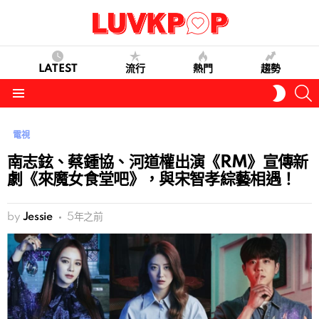
LATEST
流行
熱門
趨勢
S
SWITC
SKIN
Menu
電視
南志鉉、蔡鍾協、河道權出演《RM》宣傳新
劇《來魔女食堂吧》，與宋智孝綜藝相遇！
by
Jessie
5年之前