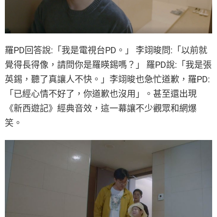
羅PD回答說:「我是電視台PD。」 李翊晙問:「以前就
覺得長得像，請問你是羅䁐錫嗎？」 羅PD說:「我是張
英錫，聽了真讓人不快。」李翊晙也急忙道歉，羅PD:
「已經心情不好了，你道歉也沒用」。甚至還出現
《新西遊記》經典音效，這一幕讓不少觀眾和網爆
笑。