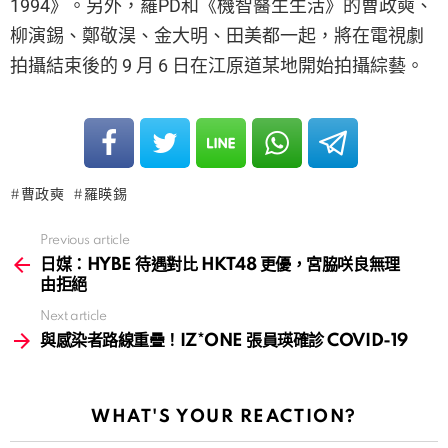
1994》。另外，羅PD和《機智醫生生活》的曹政奭、
柳演錫、鄭敬淏、金大明、田美都一起，將在電視劇
拍攝結束後的 9 月 6 日在江原道某地開始拍攝綜藝。
曹政奭
羅䁐錫
Previous article
See
more
日媒：HYBE 待遇對比 HKT48 更優，宮脇咲良無理
由拒絕
Next article
與感染者路線重疊！IZ*ONE 張員瑛確診 COVID-19
WHAT'S YOUR REACTION?