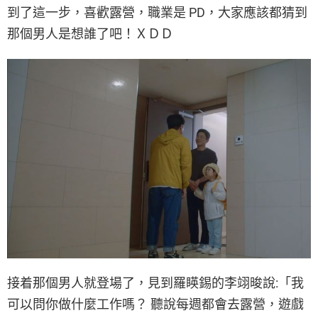
到了這一步，喜歡露營，職業是 PD，大家應該都猜到
那個男人是想誰了吧！ＸＤＤ
接着那個男人就登場了，見到羅䁐錫的李翊晙說:「我
可以問你做什麼工作嗎？ 聽說每週都會去露營，遊戲