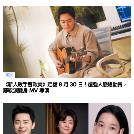
電視
《新人歌手曹政奭》定檔 8 月 30 日！超強人脈總動員，
鄭敬淏變身 MV 導演