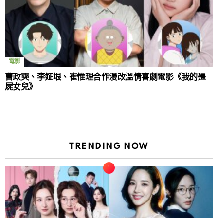
電影
曹政奭、李姃垠、崔惟理合作漫改溫情喜劇電影《我的殭
屍女兒》
TRENDING NOW