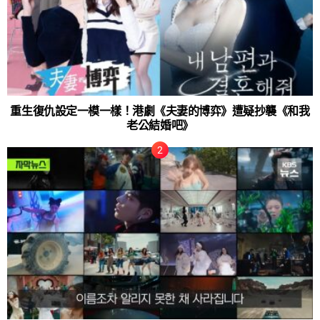
重生復仇設定一模一樣！港劇《夫妻的博弈》遭疑抄襲《和我
老公結婚吧》