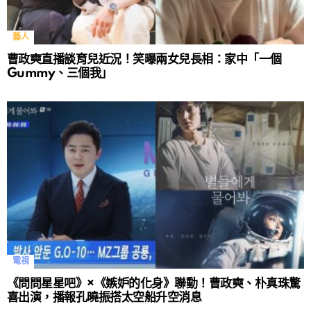
藝人
曹政奭直播談育兒近況！笑曝兩女兒長相：家中「一個
Gummy、三個我」
電視
《問問星星吧》×《嫉妒的化身》聯動！曹政奭、朴真珠驚
喜出演，播報孔曉振搭太空船升空消息