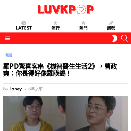
LATEST
流行
熱門
趨勢
S
SWITC
SKIN
Menu
電視
羅PD驚喜客串《機智醫生生活2》，曹政
奭：你長得好像羅䁐錫！
by
Laney
5年之前