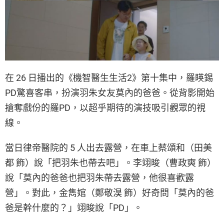
在 26 日播出的《機智醫生生活2》第十集中，羅䁐錫
PD驚喜客串，扮演羽朱女友莫內的爸爸。從背影開始
搶奪戲份的羅PD，以超乎期待的演技吸引觀眾的視
線。
當日律帝醫院的 5 人出去露營，在車上蔡頌和（田美
都 飾）說「把羽朱也帶去吧」。李翊晙（曹政奭 飾）
說「莫內的爸爸也把羽朱帶去露營，他很喜歡露
營」。對此，金雋婠（鄭敬淏 飾）好奇問「莫內的爸
爸是幹什麼的？」翊晙說「PD」。