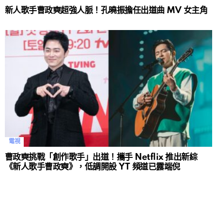
新人歌手曹政奭超強人脈！孔曉振擔任出道曲 MV 女主角
電視
曹政奭挑戰「創作歌手」出道！攜手 Netflix 推出新綜
《新人歌手曹政奭》，低調開設 YT 頻道已露端倪