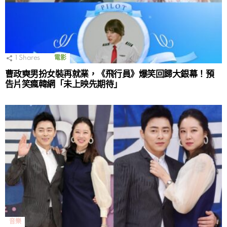
1
Shares
電影
曹政奭男扮女裝再就業，《飛行員》爆笑回歸大銀幕！預
告片笑瘋韓網「未上映先期待」
音樂