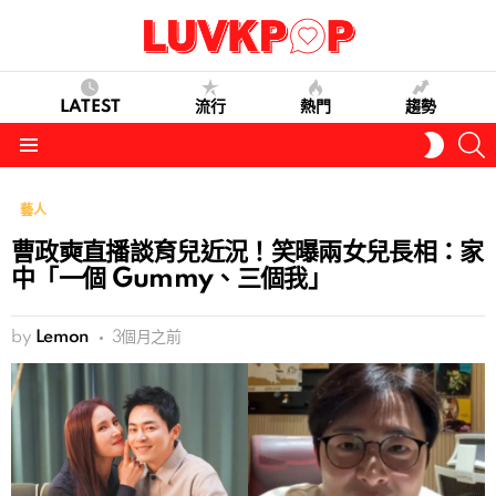
LATEST
流行
熱門
趨勢
S
SWITC
SKIN
Menu
藝人
曹政奭直播談育兒近況！笑曝兩女兒長相：家
中「一個 Gummy、三個我」
by
Lemon
3個月之前