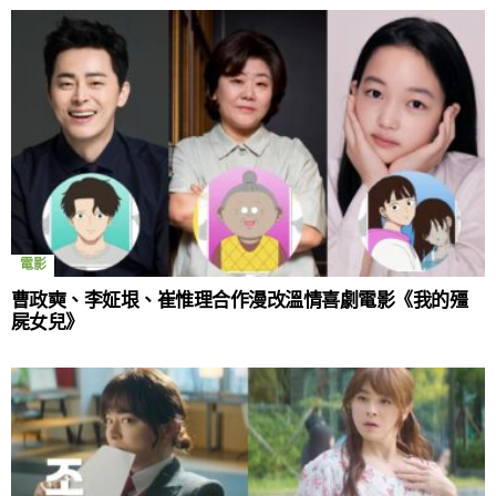
電影
曹政奭、李姃垠、崔惟理合作漫改溫情喜劇電影《我的殭
屍女兒》