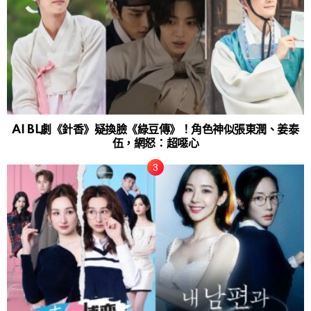
AI BL劇《針香》疑換臉《綠豆傳》！角色神似張東潤、姜泰
伍，網怒：超噁心