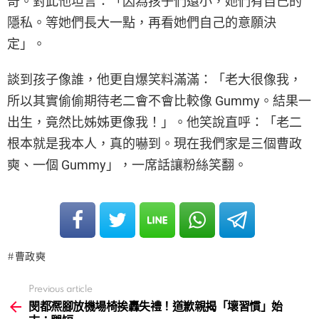
奇。對此他坦言：「因為孩子們還小，她們有自己的
隱私。等她們長大一點，再看她們自己的意願決
定」。
談到孩子像誰，他更自爆笑料滿滿：「老大很像我，
所以其實偷偷期待老二會不會比較像 Gummy。結果一
出生，竟然比姊姊更像我！」。他笑說直呼：「老二
根本就是我本人，真的嚇到。現在我們家是三個曹政
奭、一個 Gummy」，一席話讓粉絲笑翻。
曹政奭
Previous article
See
more
閔都凞腳放機場椅挨轟失禮！道歉親揭「壞習慣」始