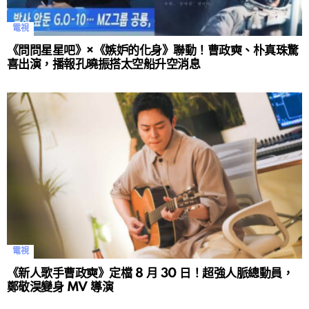
電視
《問問星星吧》×《嫉妒的化身》聯動！曹政奭、朴真珠驚
喜出演，播報孔曉振搭太空船升空消息
電視
《新人歌手曹政奭》定檔 8 月 30 日！超強人脈總動員，
鄭敬淏變身 MV 導演