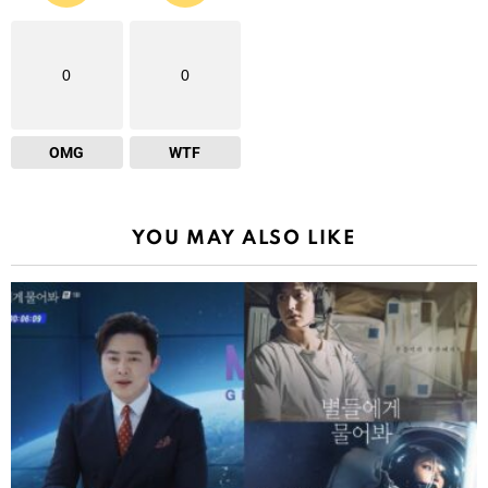
0
0
OMG
WTF
YOU MAY ALSO LIKE