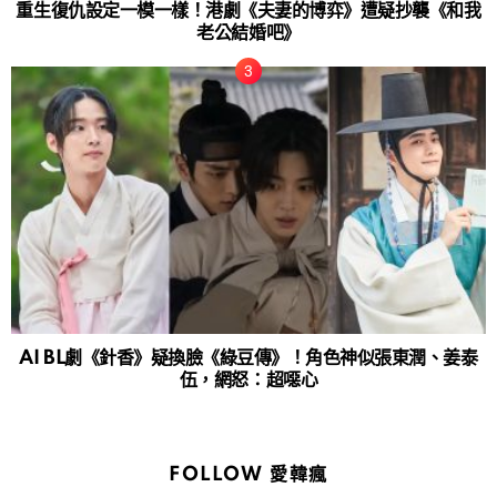
重生復仇設定一模一樣！港劇《夫妻的博弈》遭疑抄襲《和我
老公結婚吧》
AI BL劇《針香》疑換臉《綠豆傳》！角色神似張東潤、姜泰
伍，網怒：超噁心
FOLLOW 愛韓瘋