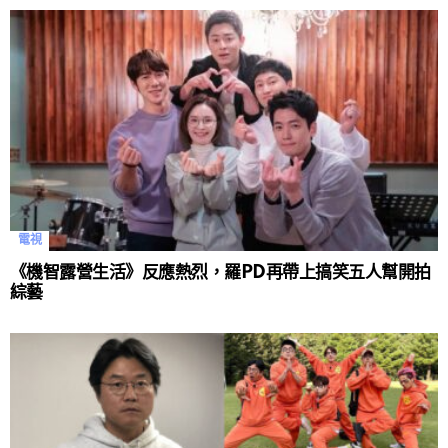
電視
《機智露營生活》反應熱烈，羅PD再帶上搞笑五人幫開拍
綜藝