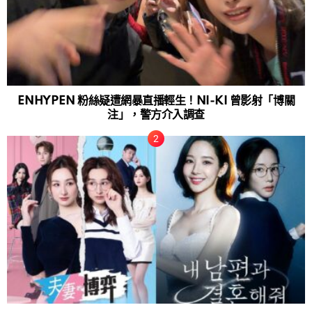
ENHYPEN 粉絲疑遭網暴直播輕生！NI-KI 曾影射「博關
注」，警方介入調查