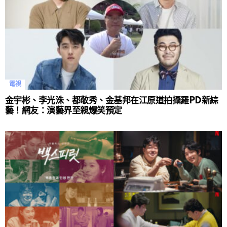
電視
金宇彬、李光洙、都敬秀、金基邦在江原道拍攝羅PD新綜
藝！網友：演藝界至親爆笑預定