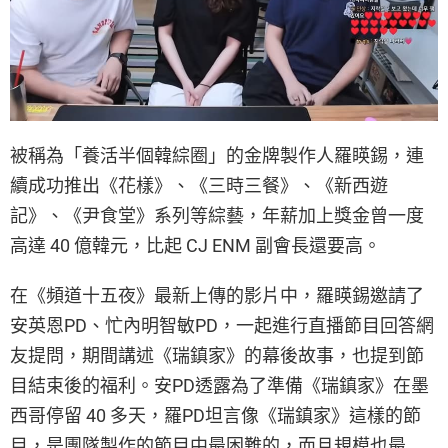
被稱為「養活半個韓綜圈」的金牌製作人羅䁐錫，連
續成功推出《花樣》、《三時三餐》、《新西遊
記》、《尹食堂》系列等綜藝，年薪加上獎金曾一度
高達 40 億韓元，比起 CJ ENM 副會長還要高。
在《頻道十五夜》最新上傳的影片中，羅䁐錫邀請了
安英恩PD、忙內明智敏PD，一起進行直播節目回答網
友提問，期間講述《瑞鎮家》的幕後故事，也提到節
目結束後的福利。安PD透露為了準備《瑞鎮家》在墨
西哥停留 40 多天，羅PD坦言像《瑞鎮家》這樣的節
目，是團隊製作的節目中最困難的，而且規模也最