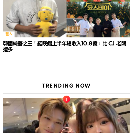
藝人
韓國綜藝之王！羅䁐錫上半年總收入10.8億，比 CJ 老闆
還多
TRENDING NOW