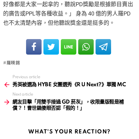
好像都是大家一起拿的，聽說PD獎勵是根據節目賣出
的廣告或PPL等各種收益。」 身為 40 億的男人羅PD
也不太清楚內容，但他聽說獎金還是挺多的。
羅䁐錫
Previous article
See
more
秀英被選為 HYBE 女團選秀《R U Next?》單獨 MC
Next article
網友目擊「用雙手接過 GD 菸灰」，收限量版鞋是補
償？！曹世鎬傻眼否認「假的！」
WHAT'S YOUR REACTION?