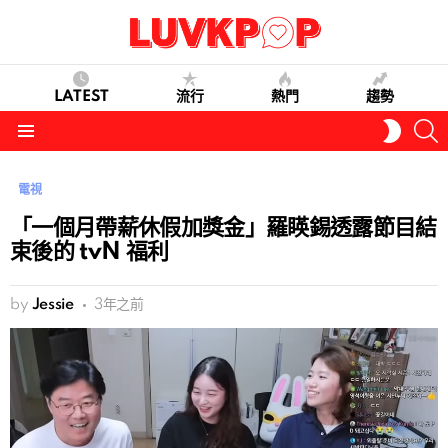
LATEST
流行
熱門
趨勢
S
SWITC
SKIN
Menu
電視
「一個月帶薪休假加獎金」羅䁐錫透露節目結
束後的 tvN 福利
by
Jessie
3年之前