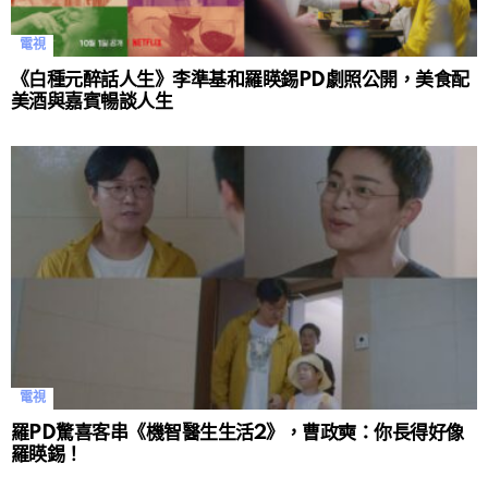
電視
《白種元醉話人生》李準基和羅䁐錫PD劇照公開，美食配
美酒與嘉賓暢談人生
電視
羅PD驚喜客串《機智醫生生活2》，曹政奭：你長得好像
羅䁐錫！