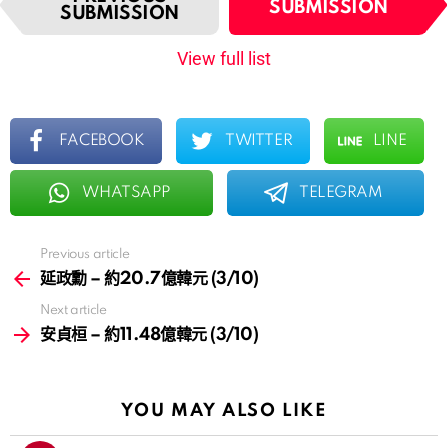
t
SUBMISSION
SUBMISSION
e
m
View full list
n
a
v
i
FACEBOOK
TWITTER
LINE
g
a
WHATSAPP
TELEGRAM
t
i
o
Previous article
n
See
more
延政勳 – 約20.7億韓元 (3/10)
Next article
安貞桓 – 約11.48億韓元 (3/10)
YOU MAY ALSO LIKE