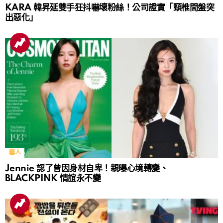
KARA 韓昇延雙手狂抖嚇壞粉絲！公司證實「頸椎間盤突
出惡化」
藝人
Jennie 認了曾因身材自卑！親曝心境轉變、
BLACKPINK 情誼永不變