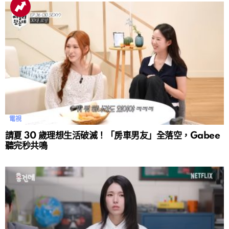
電視
請夏 30 歲理想生活破滅！「房車男友」全落空，Gabee
聽完秒共鳴