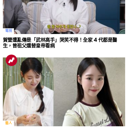
電視
賀營遭亂傳是「武林高手」哭笑不得！全家 4 代都是醫
生，曾祖父還替皇帝看病
藝人