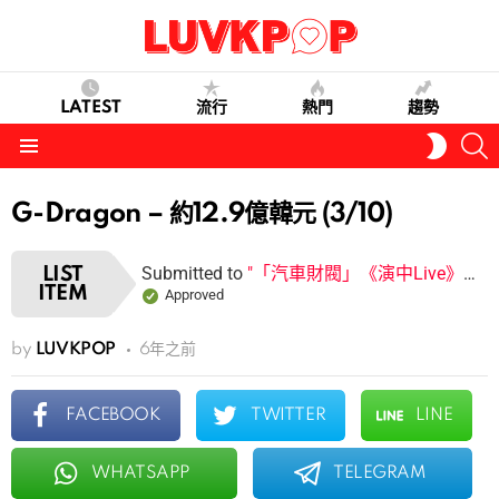
LATEST
流行
熱門
趨勢
S
SWITC
SKIN
Menu
G-Dragon – 約12.9億韓元 (3/10)
Submitted to
"「汽車財閥」《演中Live》公開「最貴車輛明星」TOP10"
LIST
ITEM
Approved
by
LUVKPOP
6年之前
FACEBOOK
TWITTER
LINE
WHATSAPP
TELEGRAM