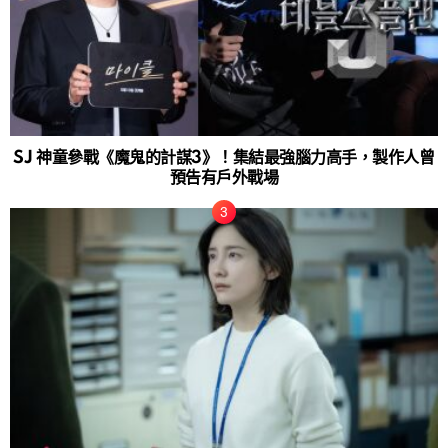
SJ 神童參戰《魔鬼的計謀3》！集結最強腦力高手，製作人曾
預告有戶外戰場