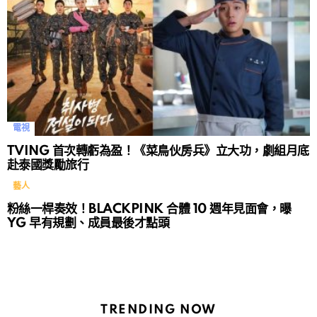
電視
TVING 首次轉虧為盈！《菜鳥伙房兵》立大功，劇組月底
赴泰國獎勵旅行
藝人
粉絲一桿奏效！BLACKPINK 合體 10 週年見面會，曝
YG 早有規劃、成員最後才點頭
TRENDING NOW