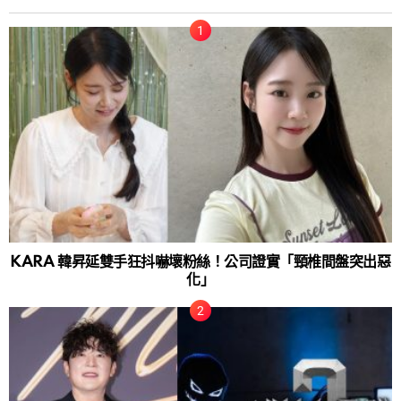
KARA 韓昇延雙手狂抖嚇壞粉絲！公司證實「頸椎間盤突出惡
化」