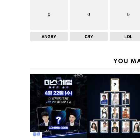
0
0
0
ANGRY
CRY
LOL
YOU MA
電視