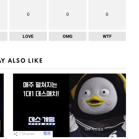
0
0
0
LOVE
OMG
WTF
Y ALSO LIKE
1
Shares
電視