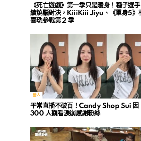
《死亡遊戲》第一季只是暖身！種子選手
續燒腦對決，KiiiKiii Jiyu、《單身5》
喜珗參戰第 2 季
藝人
平常直播不破百！Candy Shop Sui 因
300 人觀看淚崩感謝粉絲