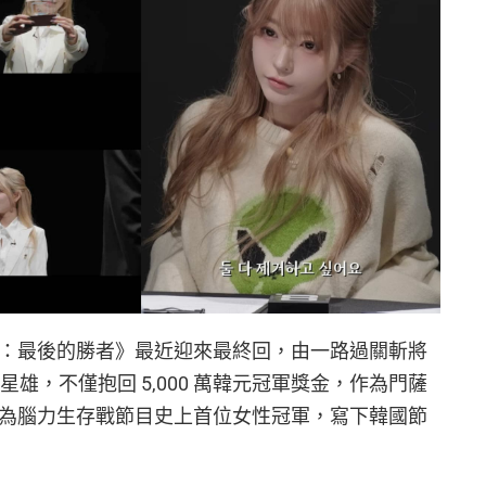
亡遊戲：最後的勝者》最近迎來最終回，由一路過關斬將
員朴星雄，不僅抱回 5,000 萬韓元冠軍獎金，作為門薩
更成為腦力生存戰節目史上首位女性冠軍，寫下韓國節