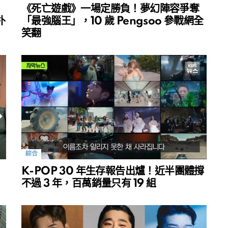
《死亡遊戲》一場定勝負！夢幻陣容爭奪
朴
「最強腦王」，10 歲 Pengsoo 參戰網全
笑翻
綜合
K-POP 30 年生存報告出爐！近半團體撐
不過 3 年，百萬銷量只有 19 組