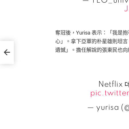
— TEO_univ
J
奪冠後，Yurisa 表示：「
心」。拿下亞軍的朴星雄則坦言
光，
遺憾」。擔任解說的張東民也向
Netfli
pic.twit
— yurisa 