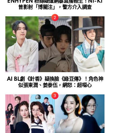
ENHYPEN 粉絲疑遭網暴直播輕生！NI-KI
曾影射「博關注」，警方介入調查
AI BL劇《針香》疑換臉《綠豆傳》！角色神
似張東潤、姜泰伍，網怒：超噁心