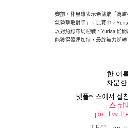
賽前，朴星雄表示希望能「為旅程
氣勢擊敗對手」。比賽中，Yur
以對角線布局迎戰。Yurisa
能獲得骰運加持，最終無力逆轉，由 
한 여
차분한 
넷플릭스에서 절찬
스
#N
pic.twi