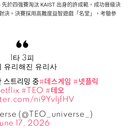
sa 先於四強賽淘汰 KAIST 出身的許成範，成功晉級決
對決。決賽採用高難度益智遊戲「名堂」，考驗參
1타 3피
이 유리해진 유리사
 스트리밍 중
#데스게임
#넷플릭
etflix
#TEO
#테오
tter.com/ni9YvljfHV
erse (@TEO_universe_)
une 17, 2026