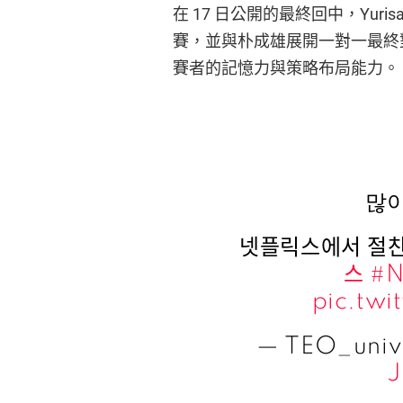
在 17 日公開的最終回中，Yuri
賽，並與朴成雄展開一對一最終
賽者的記憶力與策略布局能力。
많
넷플릭스에서 절찬
스
#N
pic.twi
— TEO_univ
J