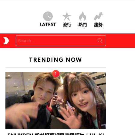
LATEST
流行
熱門
趨勢
Search
SWITCH
for:
SKIN
TRENDING NOW