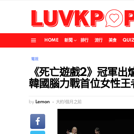
HOME
新聞
排行
流行
美食
QUI
Menu
電視
《死亡遊戲2》冠軍出爐！
韓國腦力戰首位女性王
by
Lemon
大約1個月之前