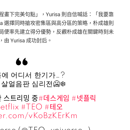
畫下完美句點」，Yurisa 則自信喊話：「我要靠
isa 選擇同時搶攻密集區與高分區的策略，朴成雄則
 從開局便率先建立得分優勢，反觀朴成雄在關鍵時刻未
Yurisa 成功封后。
름에 어디서 한기가…?
살얼음판 심리전🥶❄️
 스트리밍 중
#데스게임
#넷플릭
etflix
#TEO
#테오
tter.com/vKoBzKErKm