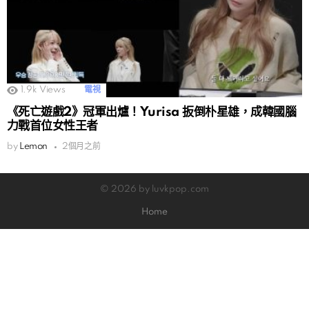
1.9k
Views
電視
《死亡遊戲2》冠軍出爐！Yurisa 扳倒朴星雄，成韓國腦
力戰首位女性王者
by
Lemon
2個月之前
© 2026 by luvkpop.com
Home