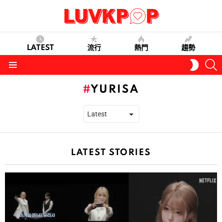
LATEST
流行
熱門
趨勢
S
SWITC
SKIN
Menu
YURISA
LATEST STORIES