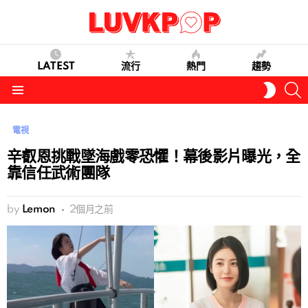
LATEST
流行
熱門
趨勢
S
SWITC
SKIN
Menu
電視
辛叡恩挑戰墜海戲零恐懼！幕後影片曝光，全
靠信任武術團隊
by
Lemon
2個月之前