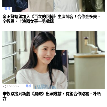
電視
金正賢有望加入《百次的回憶》主演陣容！合作金多美、
辛叡恩，上演兩女爭一男戲碼
1
Shares
電視
辛叡恩接到新劇《濁流》出演邀請，有望合作路雲、朴栖
含