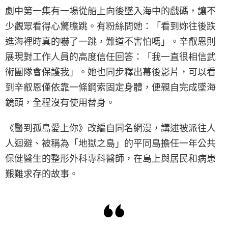
劇中第一集有一場從船上向後墜入海中的戲碼，讓不
少觀眾看得心驚膽跳。有粉絲問她：「看到妳往後跌
進海裡時真的嚇了一跳，難道不害怕嗎」。辛叡恩則
展現對工作人員的高度信任回答：「我一直很相信武
術團隊會保護我」。她也同步釋出幕後影片，可以看
到辛叡恩僅依靠一條鋼索固定身體，便親自完成墜海
鏡頭，全程沒有使用替身。
《醫到孤島愛上你》改編自同名網漫，講述被派往人
人迴避、被稱為「地獄之島」的平同島擔任一年公共
保健醫生的整形外科專科醫師，在島上與居民和病患
艱難求存的故事。