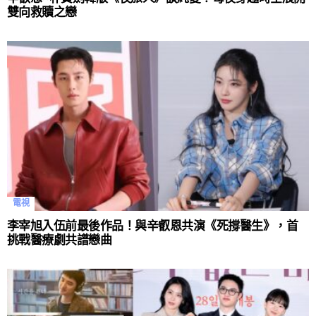
雙向救贖之戀
電視
李宰旭入伍前最後作品！與辛叡恩共演《死撐醫生》，首
挑戰醫療劇共譜戀曲