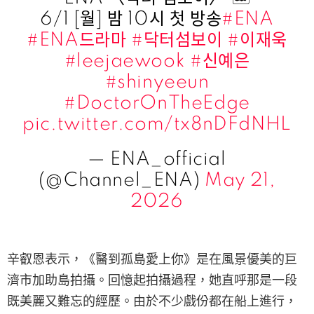
6/1 [월] 밤 10시 첫 방송
#ENA
#ENA드라마
#닥터섬보이
#이재욱
#leejaewook
#신예은
#shinyeeun
#DoctorOnTheEdge
pic.twitter.com/tx8nDFdNHL
— ENA_official
(@Channel_ENA)
May 21,
2026
辛叡恩表示，《醫到孤島愛上你》是在風景優美的巨
濟市加助島拍攝。回憶起拍攝過程，她直呼那是一段
既美麗又難忘的經歷。由於不少戲份都在船上進行，