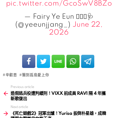
pic.twitter.com/GcoSwV8BZo
— Fairy Ye Eun 👩🏻‍⚕️🩺
(@yeeunjjang_)
June 22,
2026
辛叡恩
醫到孤島愛上你
Previous article
See
more
造假逃兵役遭判緩刑！VIXX 前成員 RAVI 隔 4 年攜
新歌復出
Next article
《死亡遊戲2》冠軍出爐！Yurisa 扳倒朴星雄，成韓