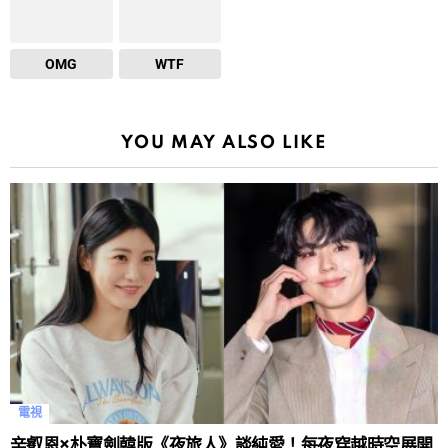
OMG
WTF
YOU MAY ALSO LIKE
電視
辛叡恩×朴寶劍韓版《夜旅人》談純愛！每夜穿越時空展開