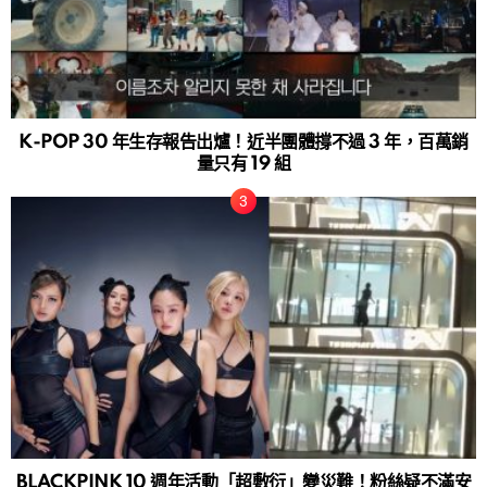
K-POP 30 年生存報告出爐！近半團體撐不過 3 年，百萬銷
量只有 19 組
BLACKPINK 10 週年活動「超敷衍」變災難！粉絲疑不滿安