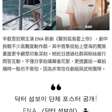
辛叡恩近期主演 ENA 新劇《醫到孤島愛上你》，劇中
挑戰不少高難度動作戲，其中首集從船上墜海的驚險
畫面更令觀眾印象深刻。她近日透過社群與粉絲進行
問答互動，不僅分享拍攝幕後花絮，更透露這一幕拍
攝時一點也不害怕，因為非常信任劇組與武術團隊。
닥터 섬보이 단체 포스터 공개!
ENA 〈닥터 섬보이〉 🏝️