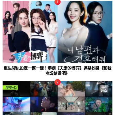
重生復仇設定一模一樣！港劇《夫妻的博弈》遭疑抄襲《和我
老公結婚吧》