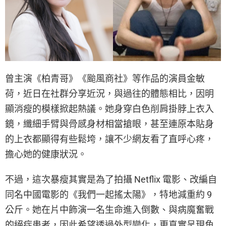
曾主演《柏青哥》《颱風商社》等作品的演員金敏
荷，近日在社群分享近況，與過往的體態相比，因明
顯消瘦的模樣掀起熱議。她身穿白色削肩掛脖上衣入
鏡，纖細手臂與骨感身材相當搶眼，甚至連原本貼身
的上衣都顯得有些鬆垮，讓不少網友看了直呼心疼，
擔心她的健康狀況。
不過，這次暴瘦其實是為了拍攝 Netflix 電影、改編自
同名中國電影的《我們一起搖太陽》，特地減重約 9
公斤。她在片中飾演一名生命進入倒數、與病魔奮戰
的絕症患者，因此希望透過外型變化，更真實呈現角