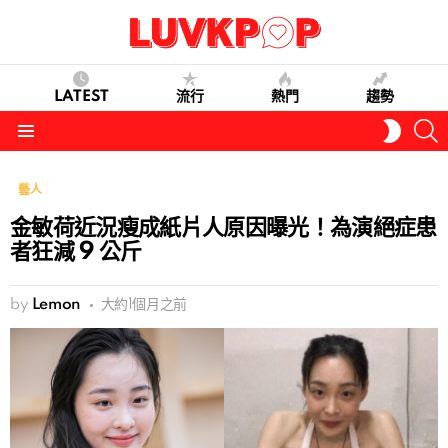
LATEST
流行
熱門
趨勢
S
SWITC
SKIN
Menu
藝人
金敏荷近況瘦成紙片人原因曝光！為演絕症患
者狂減 9 公斤
by
Lemon
大約1個月之前