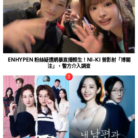
ENHYPEN 粉絲疑遭網暴直播輕生！NI-KI 曾影射「博關
注」，警方介入調查