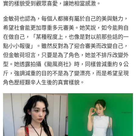
實的樣貌受到觀眾喜愛，讓她相當感激。
金敏荷也認為，每個人都擁有屬於自己的美與魅力，
希望社會能更加尊重多元審美。她笑說，如今能夠自
在做自己，「某種程度上，也像是對以前那些話的一
點小小報復」。雖然反對為了迎合審美而改變自己，
但金敏荷坦言，只要是為了角色，她並不排斥改變外
型。她透露拍攝《颱風商社》時，同樣曾減重約 9 公
斤，強調減重的目的不是為了變漂亮，而是希望呈現
角色歷經艱辛人生後的真實樣貌。