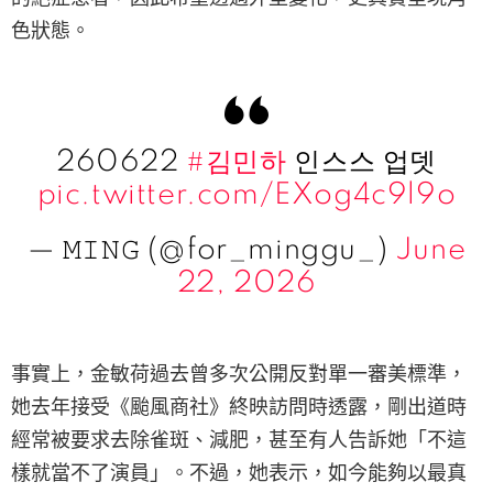
色狀態。
260622
#김민하
인스스 업뎃
pic.twitter.com/EXog4c9l9o
— 𝙼𝙸𝙽𝙶 (@for_minggu_)
June
22, 2026
事實上，金敏荷過去曾多次公開反對單一審美標準，
她去年接受《颱風商社》終映訪問時透露，剛出道時
經常被要求去除雀斑、減肥，甚至有人告訴她「不這
樣就當不了演員」。不過，她表示，如今能夠以最真