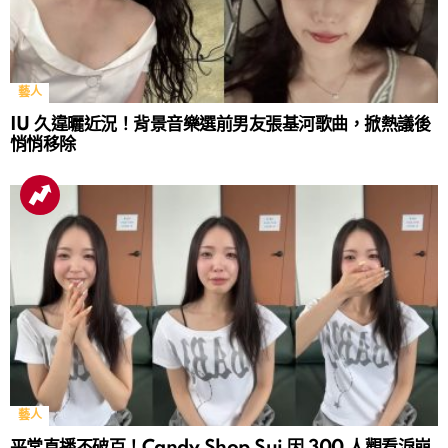
藝人
IU 久違曬近況！背景音樂選前男友張基河歌曲，掀熱議後
悄悄移除
藝人
平常直播不破百！Candy Shop Sui 因 300 人觀看淚崩