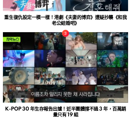
重生復仇設定一模一樣！港劇《夫妻的博弈》遭疑抄襲《和我
老公結婚吧》
K-POP 30 年生存報告出爐！近半團體撐不過 3 年，百萬銷
量只有 19 組