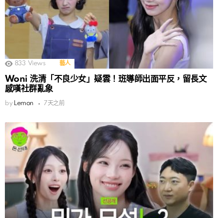
833
Views
藝人
Woni 洗清「不良少女」疑雲！班導師出面平反，留長文
感嘆社群亂象
by
Lemon
7天之前