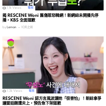
1.1k
Views
電視
揭 RESCENE Woni 舊傷惹怒韓網！新網綜未開播先停
播，KBS 全面道歉
by
Lemon
10天之前
1.3k
Views
電視
RESCENE Woni 認方言風波讓她「很害怕」！新綜拿爭
議當話題遭炎上，預告急下架道歉