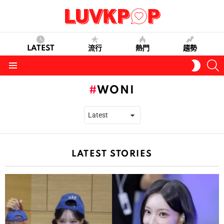
LATEST
流行
熱門
趨勢
S
SWITC
SKIN
Menu
WONI
LATEST STORIES