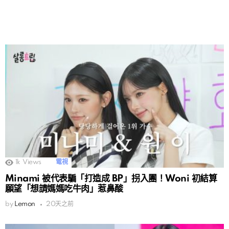
1k
Views
電視
Minami 被代表騙「打造成 BP」拐入團！Woni 初結算
願望「想請媽媽吃牛肉」惹鼻酸
by
Lemon
20天之前