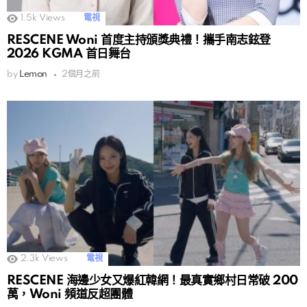
1.5k
Views
電視
RESCENE Woni 首度主持頒獎典禮！攜手南志鉉登
2026 KGMA 首日舞台
by
Lemon
2個月之前
2.3k
Views
電視
RESCENE 海邊少女又爆紅韓網！最真實鄉村日常破 200
萬，Woni 頻道反超團體