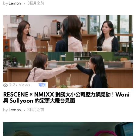
by
Lemon
3個月之前
2.3k
Views
電視
RESCENE × NMIXX 對談大小公司壓力網感動！Woni
與 Sullyoon 約定更大舞台見面
by
Lemon
3個月之前