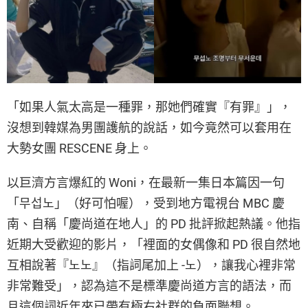
「如果人氣太高是一種罪，那她們確實『有罪』」，
沒想到韓媒為男團護航的說話，如今竟然可以套用在
大勢女團 RESCENE 身上。
以巨濟方言爆紅的 Woni，在最新一集日本篇因一句
「무섭노」（好可怕喔），受到地方電視台 MBC 慶
南、自稱「慶尚道在地人」的 PD 批評掀起熱議。他指
近期大受歡迎的影片，「裡面的女偶像和 PD 很自然地
互相說著『노노』（指詞尾加上 -노），讓我心裡非常
非常難受」，認為這不是標準慶尚道方言的語法，而
且這個詞近年來已帶有極右社群的負面聯想。