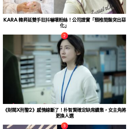
KARA 韓昇延雙手狂抖嚇壞粉絲！公司證實「頸椎間盤突出惡
化」
《財閥X刑警2》感情線斷了！朴智賢確定缺席續集，女主角將
更換人選