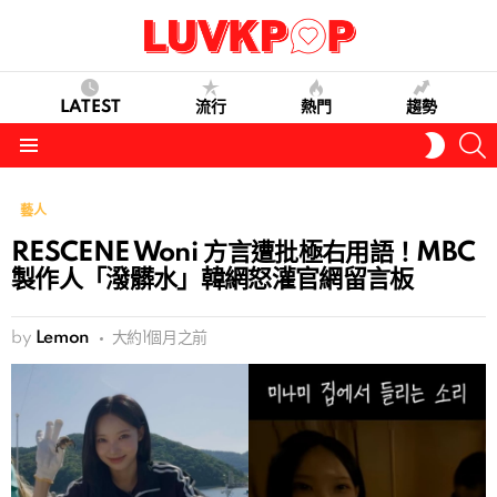
LATEST
流行
熱門
趨勢
S
SWITC
SKIN
Menu
藝人
RESCENE Woni 方言遭批極右用語！MBC
製作人「潑髒水」韓網怒灌官網留言板
by
Lemon
大約1個月之前