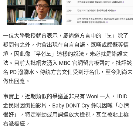
一位大學教授就曾表示，慶尚道方言中的「노」除了
疑問句之外，也會出現在自言自語、感嘆或感慨等情
境，因此像「무섭노」這樣的說法，未必就是錯誤文
法。目前大批網友湧入 MBC 官網留言板聲討，批評該
名 PD 潑髒水、傳統方言文化受到汙名化，至今則尚未
做出回應。
事實上，近期類似的爭議並非只有 Woni 一人， IDID
金民財因倒拍影片、Baby DONT Cry 彝晛因喊「心情
很好」，特定舉動或用詞遭放大檢視，甚至被貼上極
右派標籤。