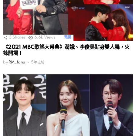
3
Shares
6.6k
Views
電視
《2021 MBC歌謠大祭典》潤娥、李俊昊貼身雙人舞，火
辣開場！
by
RM_fans
5年之前