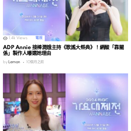
1.4k
Views
電視
ADP Annie 接棒潤娥主持《歌謠大祭典》！網酸「靠關
係」製作人曝選她理由
by
Lemon
10個月之前