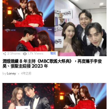
2
Shares
1.7k
Views
電視
潤娥連續 8 年主持《MBC歌謠大祭典》，再度攜手李俊
昊、張聖圭迎接 2023 年
by
Laney
4年之前