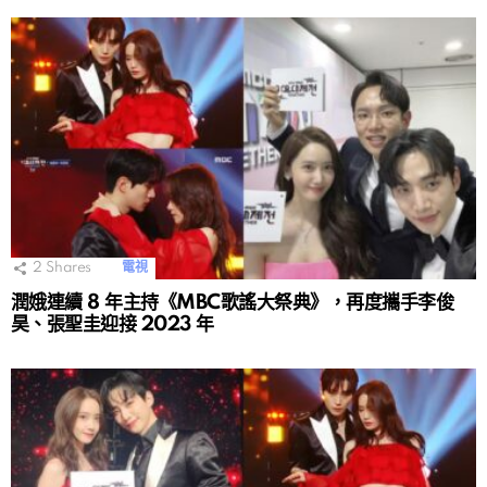
2
Shares
電視
潤娥連續 8 年主持《MBC歌謠大祭典》，再度攜手李俊
昊、張聖圭迎接 2023 年