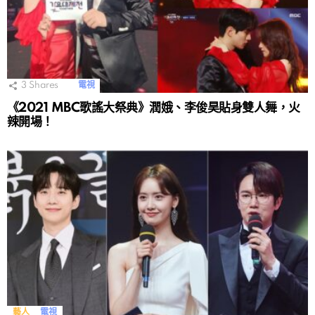
3
Shares
電視
《2021 MBC歌謠大祭典》潤娥、李俊昊貼身雙人舞，火
辣開場！
藝人
電視