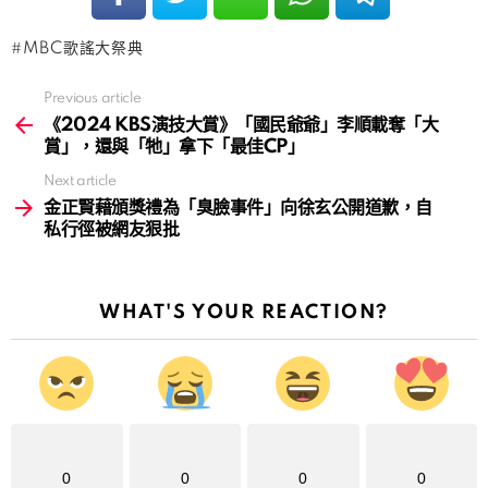
MBC歌謠大祭典
Previous article
See
more
《2024 KBS演技大賞》「國民爺爺」李順載奪「大
賞」，還與「牠」拿下「最佳CP」
Next article
金正賢藉頒獎禮為「臭臉事件」向徐玄公開道歉，自
私行徑被網友狠批
WHAT'S YOUR REACTION?
0
0
0
0