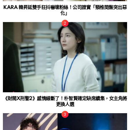
KARA 韓昇延雙手狂抖嚇壞粉絲！公司證實「頸椎間盤突出惡
化」
《財閥X刑警2》感情線斷了！朴智賢確定缺席續集，女主角將
更換人選