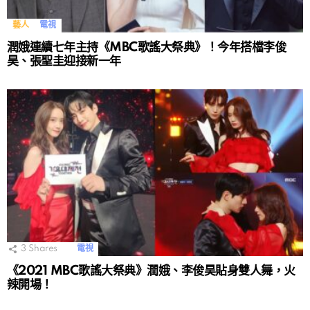
藝人
電視
潤娥連續七年主持《MBC歌謠大祭典》！今年搭檔李俊
昊、張聖圭迎接新一年
3
Shares
電視
《2021 MBC歌謠大祭典》潤娥、李俊昊貼身雙人舞，火
辣開場！