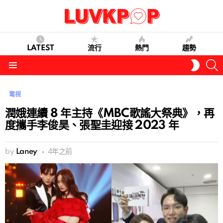
LATEST
流行
熱門
趨勢
S
SWITC
SKIN
Menu
電視
潤娥連續 8 年主持《MBC歌謠大祭典》，再
度攜手李俊昊、張聖圭迎接 2023 年
by
Laney
4年之前