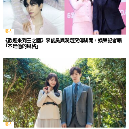
藝人
《歡迎來到王之國》李俊昊與潤娥突傳緋聞，娛樂記者曝
「不是他的風格」
藝人