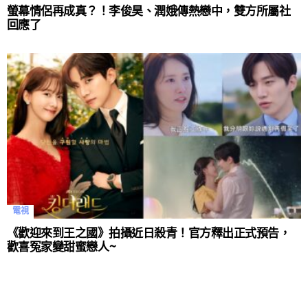
螢幕情侶再成真？！李俊昊、潤娥傳熱戀中，雙方所屬社
回應了
電視
《歡迎來到王之國》拍攝近日殺青！官方釋出正式預告，
歡喜冤家變甜蜜戀人~