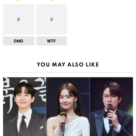
0
0
OMG
WTF
YOU MAY ALSO LIKE