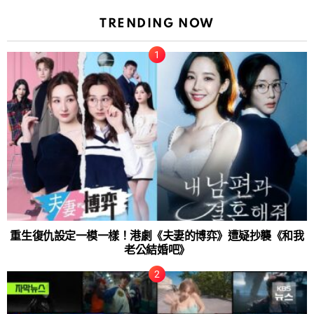
TRENDING NOW
重生復仇設定一模一樣！港劇《夫妻的博弈》遭疑抄襲《和我
老公結婚吧》