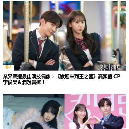
藝人
業界票選最佳演技偶像，《歡迎來到王之國》高顏值 CP
李俊昊＆潤娥當選！