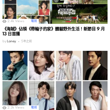
2.4k
Views
電視
《海賊》佔領《帶輪子的家》體驗野外生活！新節目 9 月
13 日首播
by
Laney
5年之前
2.3k
Views
電視