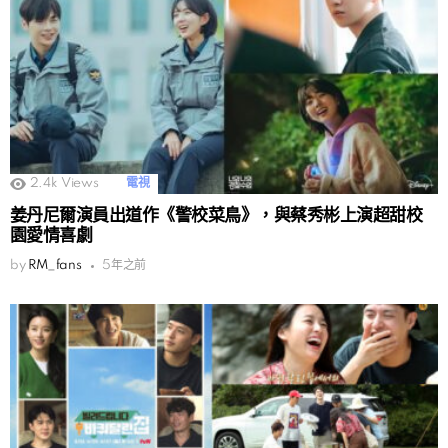
2.4k
Views
電視
姜丹尼爾演員出道作《警校菜鳥》，與蔡秀彬上演超甜校
園愛情喜劇
by
RM_fans
5年之前