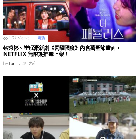
1.9k
Views
電視
蔡秀彬、崔珉豪新劇《閃耀國度》內含萬聖節畫面，
NETFLIX 無限期推遲上架！
by
Luci
4年之前