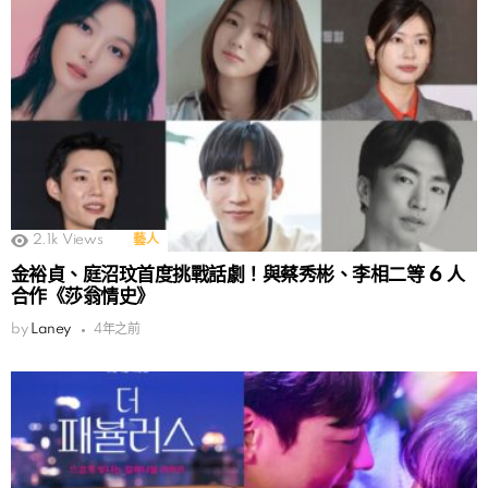
2.1k
Views
藝人
金裕貞、庭沼玟首度挑戰話劇！與蔡秀彬、李相二等 6 人
合作《莎翁情史》
by
Laney
4年之前