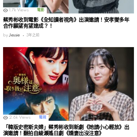
1.7k
Views
電影
蔡秀彬收到電影《全知讀者視角》出演邀請！安孝燮多年
合作願望有望達成？！
by
Jessie
3年之前
2.6k
Views
電視
「韓版史密斯夫婦」蔡秀彬收到新劇《她請小心輕放》出
演邀請！翻拍自綾瀨遙日劇《嬌妻出沒注意》