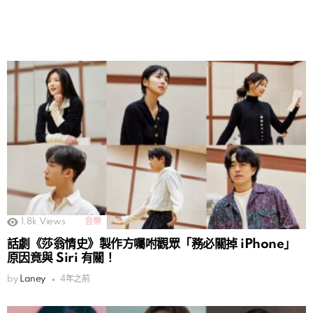
1.8k
Views
音樂
話劇《莎翁情史》製作方囑咐觀眾「務必關掉 iPhone」
原因竟與 Siri 有關！
by
Laney
4年之前