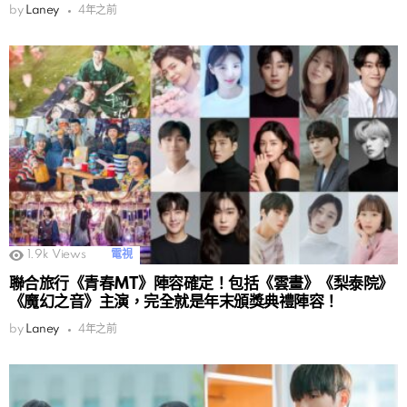
by
Laney
4年之前
1.9k
Views
電視
聯合旅行《青春MT》陣容確定！包括《雲畫》《梨泰院》
《魔幻之音》主演，完全就是年末頒獎典禮陣容！
by
Laney
4年之前