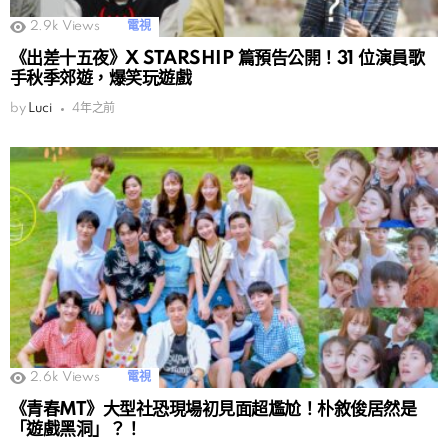
2.9k
Views
電視
《出差十五夜》X STARSHIP 篇預告公開！31 位演員歌
手秋季郊遊，爆笑玩遊戲
by
Luci
4年之前
2.6k
Views
電視
《青春MT》大型社恐現場初見面超尷尬！朴敘俊居然是
「遊戲黑洞」？！