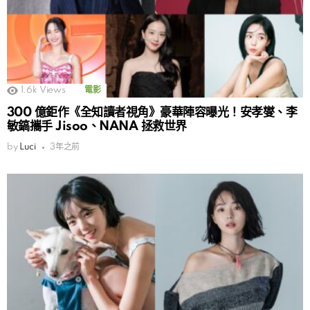
1.6k
Views
電影
300 億鉅作《全知讀者視角》豪華陣容曝光！安孝燮、李
敏鎬攜手 Jisoo、NANA 拯救世界
by
Luci
3年之前