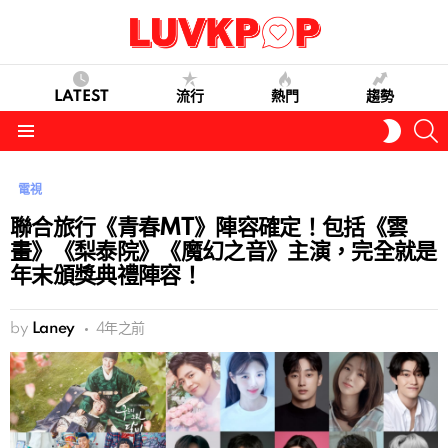
LATEST
流行
熱門
趨勢
S
SWITC
SKIN
Menu
電視
聯合旅行《青春MT》陣容確定！包括《雲
畫》《梨泰院》《魔幻之音》主演，完全就是
年末頒獎典禮陣容！
by
Laney
4年之前