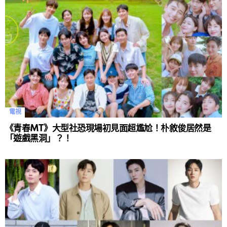
電視
《青春MT》大型社恐現場初見面超尷尬！朴敘俊居然是
「遊戲黑洞」？！