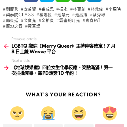
劉慶秀
安普賢
崔成恩
振永
朴寶劍
朴敘俊
李周映
梨泰院CLASS
權娜拉
池慧元
池昌旭
蔡秀彬
郭東延
金寶允
金裕貞
雲畫的月光
青春MT
魔幻之音
黃寅燁
Previous article
See
more
LGBTQ 戀綜《Merry Queer》主持陣容確定！7 月
8 日上線 Wavve 平台
Next article
《地球娛樂室》四位女生化學反應、笑點滿滿！第一
次拍攝完畢，羅PD想簽 10 年約！
WHAT'S YOUR REACTION?