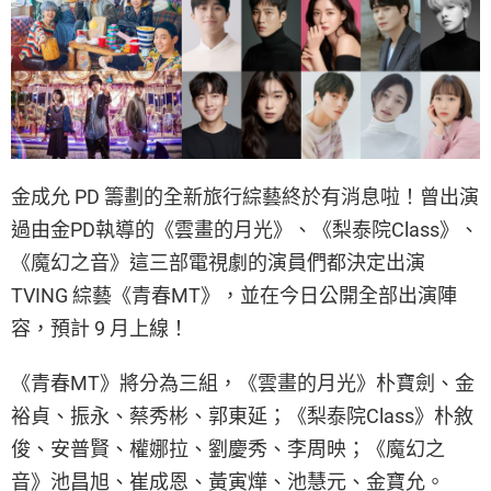
金成允 PD 籌劃的全新旅行綜藝終於有消息啦！曾出演
過由金PD執導的《雲畫的月光》、《梨泰院Class》、
《魔幻之音》這三部電視劇的演員們都決定出演
TVING 綜藝《青春MT》，並在今日公開全部出演陣
容，預計 9 月上線！
《青春MT》將分為三組，《雲畫的月光》朴寶劍、金
裕貞、振永、蔡秀彬、郭東延；《梨泰院Class》朴敘
俊、安普賢、權娜拉、劉慶秀、李周映；《魔幻之
音》池昌旭、崔成恩、黃寅燁、池慧元、金寶允。