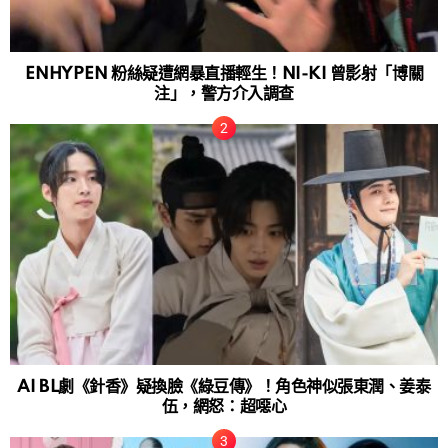
ENHYPEN 粉絲疑遭網暴直播輕生！NI-KI 曾影射「博關
注」，警方介入調查
AI BL劇《針香》疑換臉《綠豆傳》！角色神似張東潤、姜泰
伍，網怒：超噁心