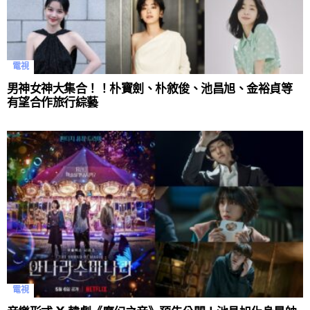
電視
男神女神大集合！！朴寶劍、朴敘俊、池昌旭、金裕貞等
有望合作旅行綜藝
電視