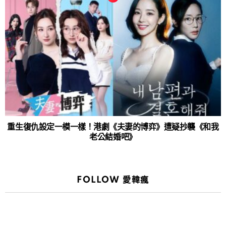
重生復仇設定一模一樣！港劇《夫妻的博弈》遭疑抄襲《和我
老公結婚吧》
FOLLOW 愛韓瘋