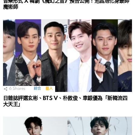
音樂形式 X 韓劇《魔幻之音》預告公開！池昌旭化身最帥
魔術師
6
Shares
綜合
藝人
日雜誌評選玄彬、BTS V、朴敘俊、車銀優為「新韓流四
大天王」