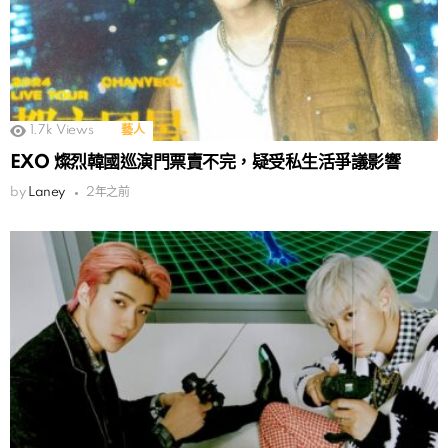
1.7k
Views
藝人
EXO 燦烈韓國巡演門票賣不完，疑受私生活爭議影響
by
Laney
2年之前