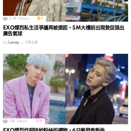
2.4k
Views
藝人
EXO燦烈私生活爭議再被提起，SM大樓前出現敦促退出
廣告氣球
by
Laney
5年之前
1.8k
Views
音樂
EXO燦烈作詞送給粉絲的禮物，6日將發表新曲