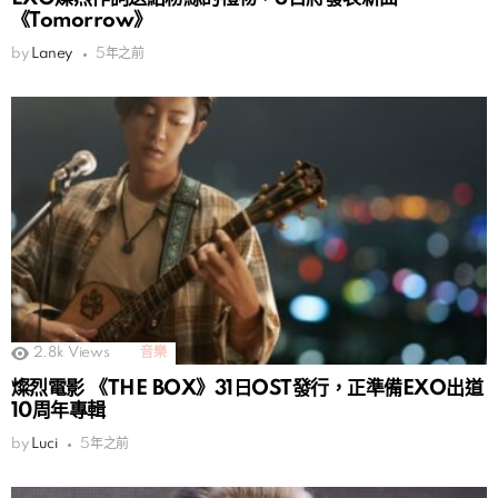
《Tomorrow》
by
Laney
5年之前
2.8k
Views
音樂
燦烈電影 《THE BOX》31日OST發行，正準備EXO出道
10周年專輯
by
Luci
5年之前