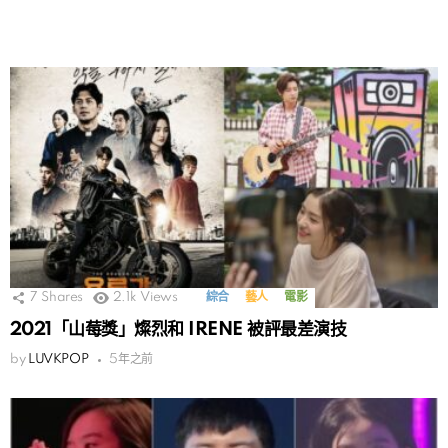
7
Shares
2.1k
Views
綜合
藝人
電影
2021「山莓獎」燦烈和 IRENE 被評最差演技
by
LUVKPOP
5年之前