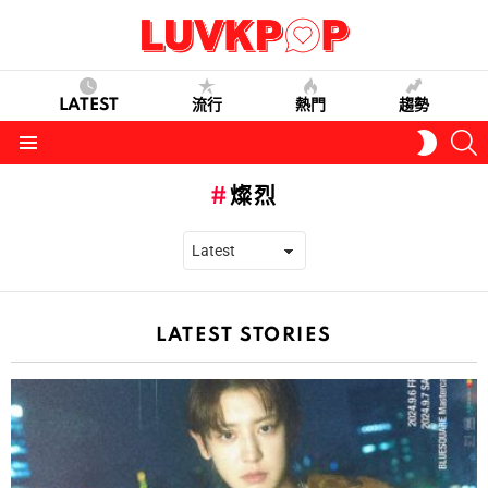
LATEST
流行
熱門
趨勢
S
SWITC
SKIN
Menu
燦烈
LATEST STORIES