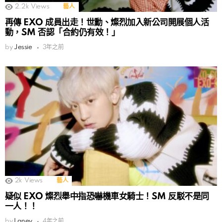
2.2k
Views
藝人
再傳 EXO 成員出走！世勳、燦烈加入新公司開展個人活
動，SM 否認「合約仍有效！」
by
Jessie
3年之前
2k
Views
藝人
疑似 EXO 燦烈舉中指恐嚇機車女騎士！SM 反駁不是同
一人！！
by
Laney
4年之前