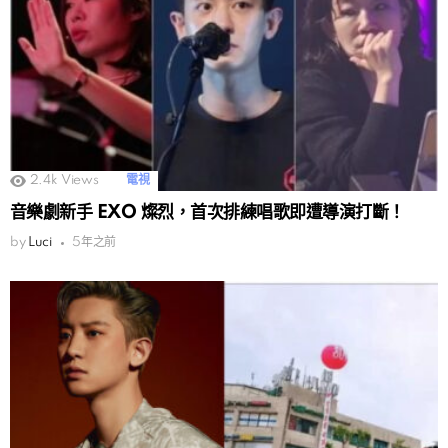
2.4k
Views
電視
音樂劇新手 EXO 燦烈，首次排練唱歌即遭導演打斷！
by
Luci
5年之前