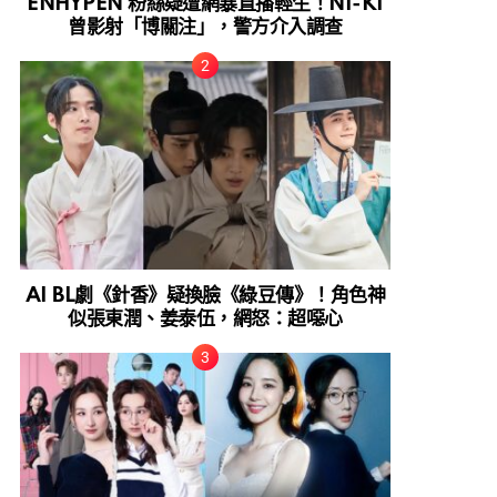
ENHYPEN 粉絲疑遭網暴直播輕生！NI-KI
曾影射「博關注」，警方介入調查
AI BL劇《針香》疑換臉《綠豆傳》！角色神
似張東潤、姜泰伍，網怒：超噁心