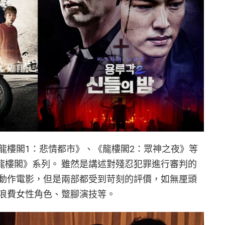
龍樓閣1：悲情都市》、《龍樓閣2：眾神之夜》等
龍樓閣》系列。 雖然是講述對殘忍犯罪進行審判的
動作電影，但是兩部都受到苛刻的評價，如無厘頭
浪費女性角色、蹩腳演技等。