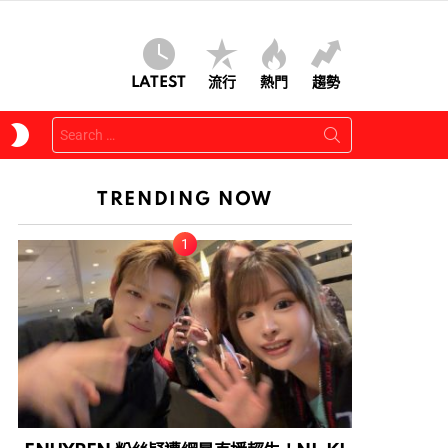
LATEST
流行
熱門
趨勢
Search
SWITCH
for:
SKIN
TRENDING NOW