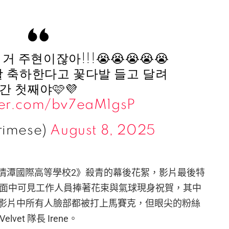
 주현이잖아!!!😭😭😭😭😭
촬 축하한다고 꽃다발 들고 달려
간 첫째야🩷💜
tter.com/bv7eaM1gsP
rimese)
August 8, 2025
開了《清潭國際高等學校2》殺青的幕後花絮，影片最後特
節。畫面中可見工作人員捧著花束與氣球現身祝賀，其中
影片中所有人臉部都被打上馬賽克，但眼尖的粉絲
vet 隊長 Irene。