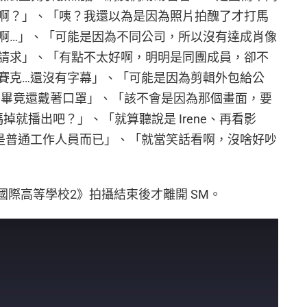
啊？」、「咦？我還以為是因為照片拍醜了才打馬
啊…」、「可能是因為不同公司，所以沒有達成肖像
請求」、「有點不太好啊，明明是同團成員，卻不
賽克…還沒有字幕」、「可能是因為剪輯外包給公
e？畢竟還戴著口罩」、「該不會是因為那個畫面，要
掉就播出吧？」、「就算聽說是 Irene、再看影
是普通工作人員而已」、「就當笑話看啊，沒啥好吵
潭國際高等學校2》拍攝結束後才離開 SM。