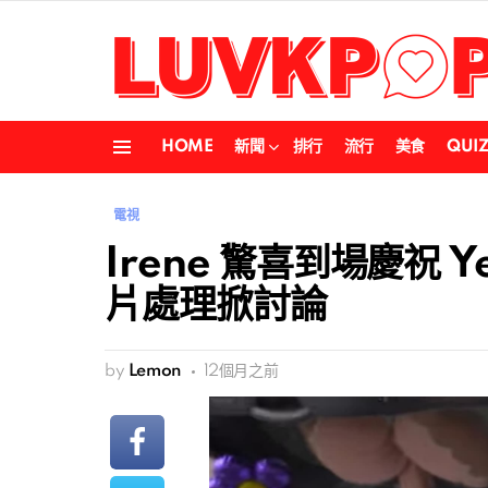
HOME
新聞
排行
流行
美食
QUI
Menu
電視
Irene 驚喜到場慶祝 
片處理掀討論
by
Lemon
12個月之前