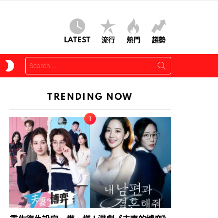
LATEST
流行
熱門
趨勢
Search
SWITCH
for:
SKIN
TRENDING NOW