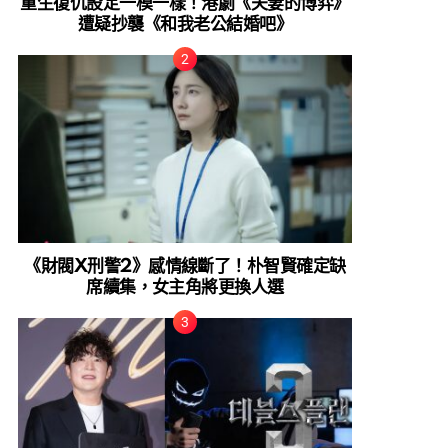
重生復仇設定一模一樣！港劇《夫妻的博弈》
遭疑抄襲《和我老公結婚吧》
《財閥X刑警2》感情線斷了！朴智賢確定缺
席續集，女主角將更換人選