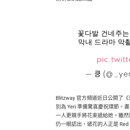
꽃다발 건네주는 거
막내 드라마 막
pic.twi
— 킁 (@_ye
Blitzway 官方頻道近日公
別為 Yeri 準備驚喜慶祝環
一人更親手將花束遞給她。雖然
仍一眼認出，遞花的人正是 Red Vel