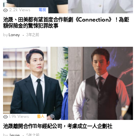
2.2k
Views
電視
池晟、田美都有望首度合作新劇《Connection》！為鉅
額保險金的驚悚犯罪故事
by
Laney
3年之前
1.9k
Views
藝人
池晟離開合作11年經紀公司，考慮成立一人企劃社
by
Jessie
5年之前