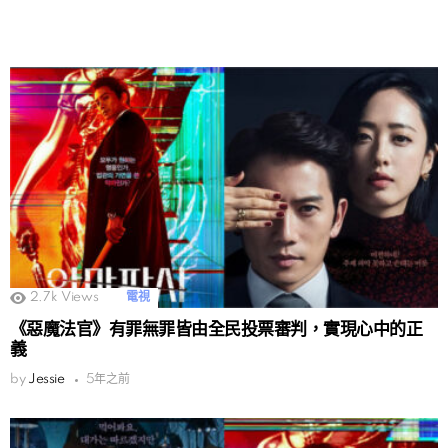
2.7k
Views
電視
《惡魔法官》有罪無罪皆由全民投票審判，實現心中的正
義
by
Jessie
5年之前