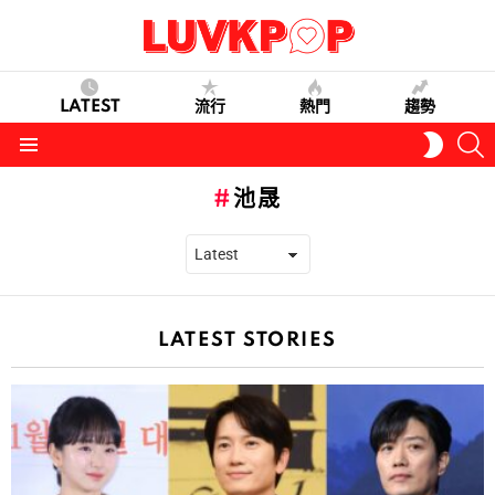
LATEST
流行
熱門
趨勢
S
SWITC
SKIN
Menu
池晟
LATEST STORIES