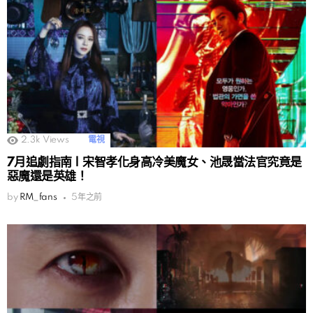
2.3k
Views
電視
7月追劇指南 | 宋智孝化身高冷美魔女、池晟當法官究竟是
惡魔還是英雄！
by
RM_fans
5年之前