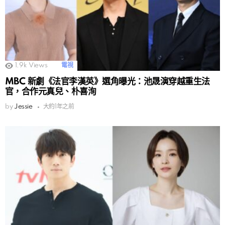
1.9k
Views
電視
MBC 新劇《法官李漢英》選角曝光：池晟演穿越重生法
官，合作元真兒、朴喜洵
by
Jessie
大約1年之前