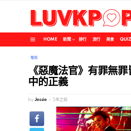
HOME
新聞
排行
流行
美食
QUI
Menu
電視
《惡魔法官》有罪無罪
中的正義
by
Jessie
5年之前