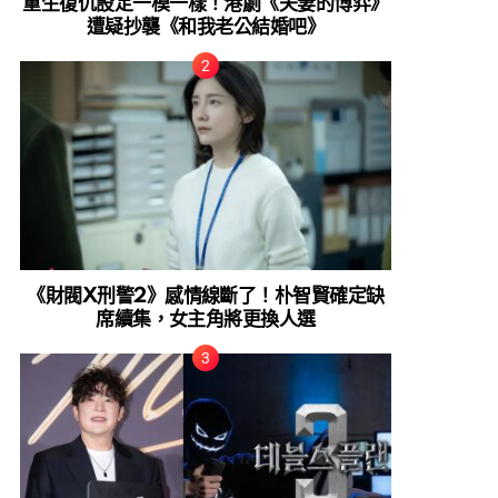
重生復仇設定一模一樣！港劇《夫妻的博弈》
遭疑抄襲《和我老公結婚吧》
《財閥X刑警2》感情線斷了！朴智賢確定缺
席續集，女主角將更換人選