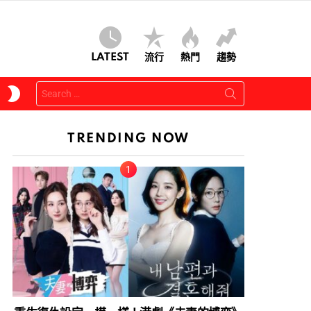
LATEST
流行
熱門
趨勢
Search
SWITCH
for:
SKIN
TRENDING NOW