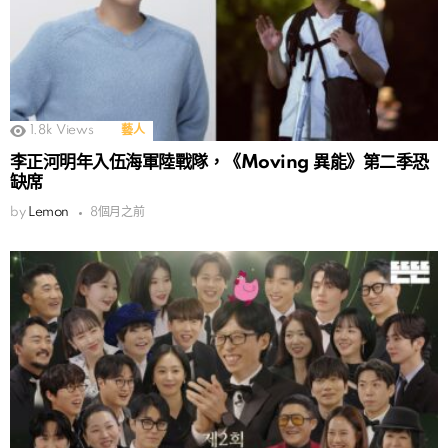
1.8k
Views
藝人
李正河明年入伍海軍陸戰隊，《Moving 異能》第二季恐
缺席
by
Lemon
8個月之前