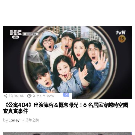
1
Shares
2.9k
Views
電視
《公寓404》出演陣容＆概念曝光！6 名居民穿越時空調
查真實事件
by
Laney
3年之前