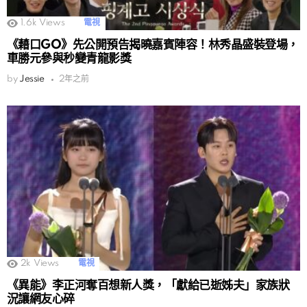
1.6k
Views
電視
《藉口GO》先公開預告揭曉嘉賓陣容！林秀晶盛裝登場，
車勝元參與秒變青龍影獎
by
Jessie
2年之前
2k
Views
電視
《異能》李正河奪百想新人獎，「獻給已逝姊夫」家族狀
況讓網友心碎