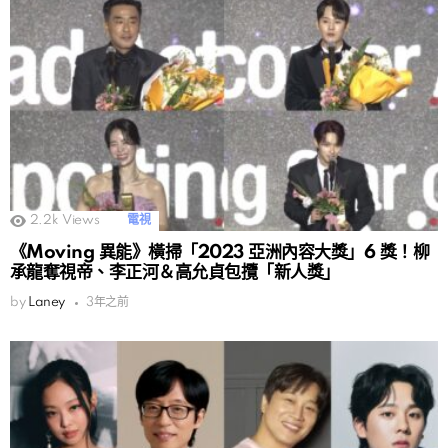
2.2k
Views
電視
《Moving 異能》橫掃「2023 亞洲內容大獎」6 獎！柳
承龍奪視帝、李正河＆高允貞包攬「新人獎」
by
Laney
3年之前