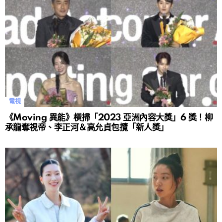
電視
《Moving 異能》橫掃「2023 亞洲內容大獎」6 獎！柳
承龍奪視帝、李正河＆高允貞包攬「新人獎」