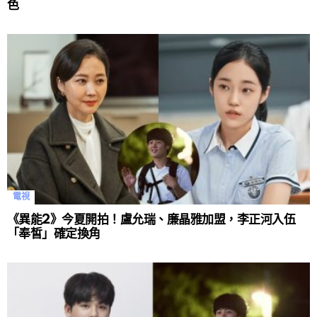
色
電視
《異能2》今夏開拍！盧允瑞、廉晶雅加盟，李正河入伍
「奉皙」確定換角