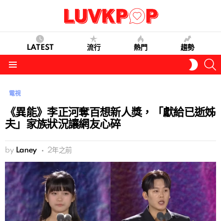
LATEST
流行
熱門
趨勢
S
SWITC
SKIN
Menu
電視
《異能》李正河奪百想新人獎，「獻給已逝姊
夫」家族狀況讓網友心碎
by
Laney
2年之前