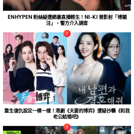
ENHYPEN 粉絲疑遭網暴直播輕生！NI-KI 曾影射「博關
注」，警方介入調查
重生復仇設定一模一樣！港劇《夫妻的博弈》遭疑抄襲《和我
老公結婚吧》