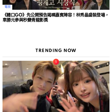
電視
《藉口GO》先公開預告揭曉嘉賓陣容！林秀晶盛裝登場，
車勝元參與秒變青龍影獎
TRENDING NOW