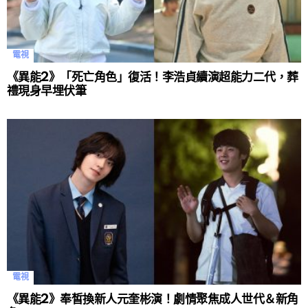
電視
《異能2》「死亡角色」復活！李浩貞續演超能力二代，葬
禮現身早埋伏筆
電視
《異能2》奉皙換新人元奎彬演！劇情聚焦成人世代＆新角