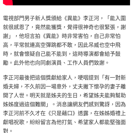
電視部門男子新人獎頒給《異能》李正河，「能入圍
就很感恩了，竟然能獲獎，覺得很神奇也很緊張，謝
謝」，他坦言拍《異能》時非常害怕，自己非常怕
高，平常就連高空彈跳都不敢，因此吊威也空中飛
時，就會懷疑自己能不能到，這時導演都會給予鼓
勵。此外他也向同劇演員、工作人員們致謝。
李正河最後把這個獎獻給家人，哽咽提到「有一對新
婚夫婦，不久前因一場意外，丈夫撇下懷孕的妻子離
開了人世。明天就是姊夫的生日，希望姊夫能夠幫助
姊姊度過這個難關」。消息讓網友們感到驚訝，因為
李正河前不久才在《只是藉口》透露，在姊姊婚禮上
獻唱祝歌，紛紛留言為他打氣、希望家人都能堅強面
對。