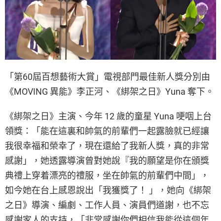
「第60屆百想藝術大賞」電視部門最佳新人獎分別由
《MOVING 異能》李正河、《綁架之日》Yuna 奪下。
《綁架之日》主演、今年 12 歲的童星 Yuna 哽咽上台
領獎：「能在這裏和帥氣的前輩們一起露臉就已經讓
我很幸福和榮幸了，現在還給了我新人獎，真的非常
感謝」，她透露導演曾對她說『我的願望是你在頒獎
典禮上穿着漂亮的禮服，坐在帥氣的前輩們中間」，
如今她在台上感恩說出「我獲獎了！ 」，她向《綁架
之日》導演、編劇、工作人員、演員們道謝，也不忘
感謝家人的支持，「非常感謝你們相信我能從這個年