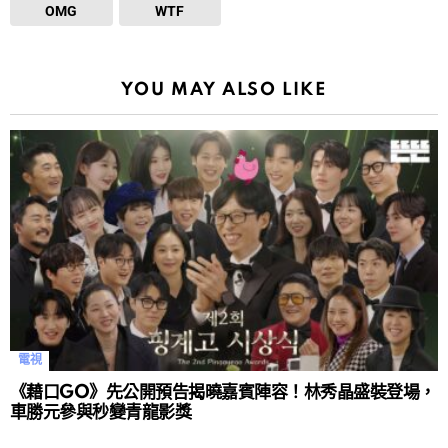
OMG
WTF
YOU MAY ALSO LIKE
電視
《藉口GO》先公開預告揭曉嘉賓陣容！林秀晶盛裝登場，
車勝元參與秒變青龍影獎