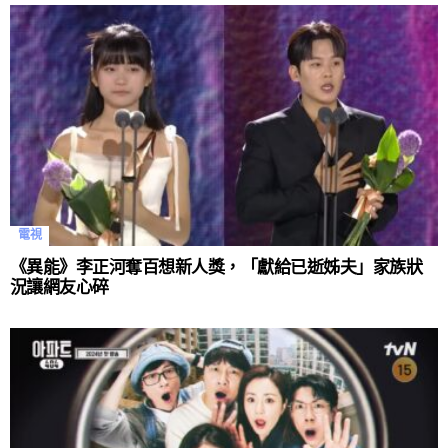
電視
《異能》李正河奪百想新人獎，「獻給已逝姊夫」家族狀
況讓網友心碎