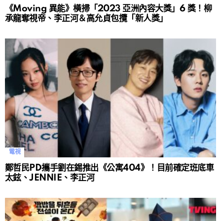
《Moving 異能》橫掃「2023 亞洲內容大獎」6 獎！柳
承龍奪視帝、李正河＆高允貞包攬「新人獎」
電視
鄭哲民PD攜手劉在錫推出《公寓404》！目前確定班底車
太鉉、JENNIE、李正河