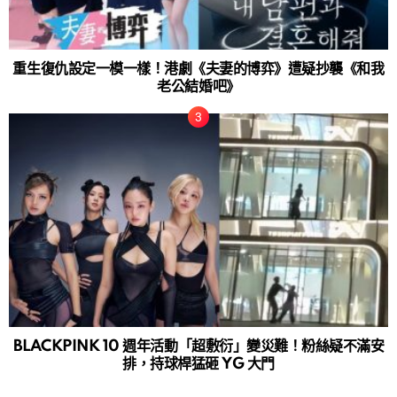
重生復仇設定一模一樣！港劇《夫妻的博弈》遭疑抄襲《和我
老公結婚吧》
BLACKPINK 10 週年活動「超敷衍」變災難！粉絲疑不滿安
排，持球桿猛砸 YG 大門