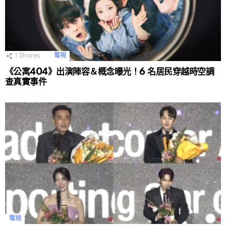
1
Shares
電視
《公寓404》出演陣容＆概念曝光！6 名居民穿越時空調
查真實事件
電視