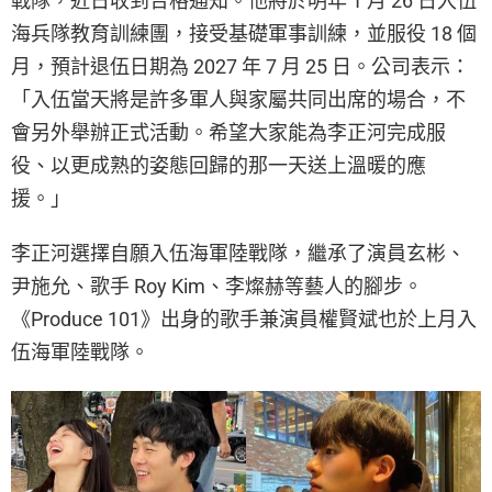
戰隊，近日收到合格通知。他將於明年 1 月 26 日入伍
海兵隊教育訓練團，接受基礎軍事訓練，並服役 18 個
月，預計退伍日期為 2027 年 7 月 25 日。公司表示：
「入伍當天將是許多軍人與家屬共同出席的場合，不
會另外舉辦正式活動。希望大家能為李正河完成服
役、以更成熟的姿態回歸的那一天送上溫暖的應
援。」
李正河選擇自願入伍海軍陸戰隊，繼承了演員玄彬、
尹施允、歌手 Roy Kim、李燦赫等藝人的腳步。
《Produce 101》出身的歌手兼演員權賢斌也於上月入
伍海軍陸戰隊。