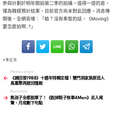
參與計劃於明年開拍第二季的拍攝。值得一提的是，
僅為韓媒預計結果，目前官方尚未對此回應。消息傳
開後，全網哀嚎：「蛤？沒有奉皙的話，《Moving》
要怎麼拍啊..?」
李正河
Previous article
See
more
《請回答1988》十週年特輯定檔！雙門洞家族原班人
馬重聚再掀回憶殺
Next article
熊孩子全都脫單了！《脫掉鞋子恢單4Men》走入尾
聲、月底劃下句點