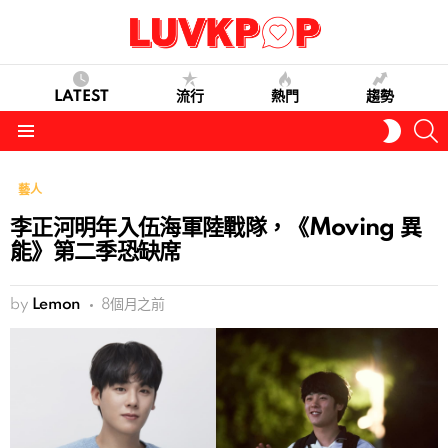
LATEST
流行
熱門
趨勢
S
SWITC
SKIN
Menu
藝人
李正河明年入伍海軍陸戰隊，《Moving 異
能》第二季恐缺席
by
Lemon
8個月之前