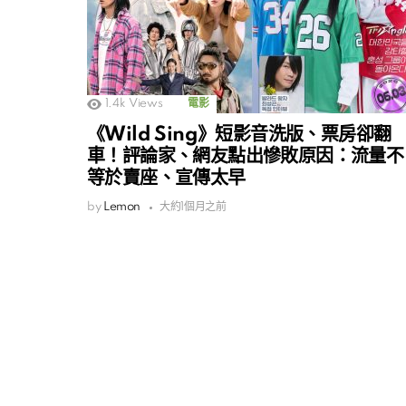
1.4k
Views
電影
《Wild Sing》短影音洗版、票房卻翻
車！評論家、網友點出慘敗原因：流量不
等於賣座、宣傳太早
by
Lemon
大約1個月之前