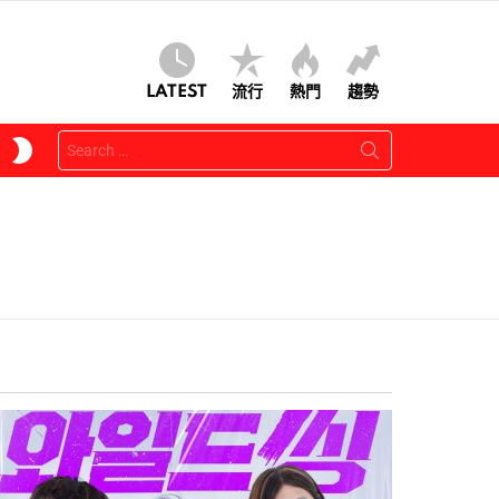
LATEST
流行
熱門
趨勢
Search
SWITCH
for:
SKIN