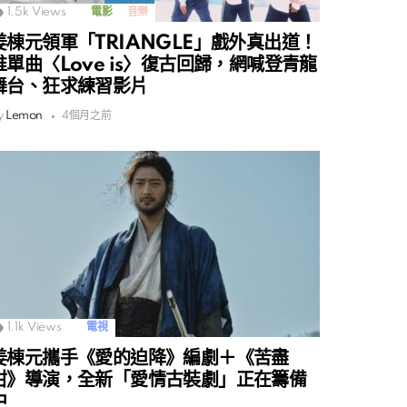
1.5k
Views
電影
音樂
姜棟元領軍「TRIANGLE」戲外真出道！
推單曲〈Love is〉復古回歸，網喊登青龍
舞台、狂求練習影片
y
Lemon
4個月之前
1.1k
Views
電視
姜棟元攜手《愛的迫降》編劇＋《苦盡
柑》導演，全新「愛情古裝劇」正在籌備
中