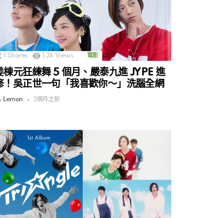
1
Shares
1.3k
Views
電影
姜棟元狂練舞 5 個月、嚴泰九進 JYPE 進
修！吳正世一句「我喜歡你～」洗腦全網
y
Lemon
3個月之前