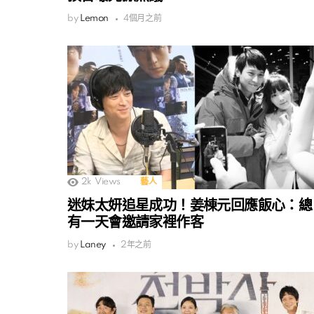
by
Lemon
4個月之前
2k
Views
藝人
迷妹太妍追星成功！姜棟元回應飯心：總
有一天會邀請家裡作客
by
Laney
2年之前