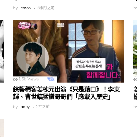
by
Lemon
5個月之前
b
1.5k
Views
電視
綜藝稀客姜棟元出演《只是藉口》！李東
輝、曹世鎬猛讚哥哥們「應載入歷史」
by
Laney
2年之前
b