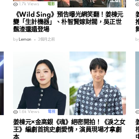
1.7k
Views
電影
《Wild Sing》預告曝光網笑翻！姜棟元
變「生計機器」、朴智賢嫁財閥，吳正世
鬍渣邋遢登場
by
Lemon
3個月之前
b
1.6k
Views
電視
姜棟元×金高銀《魂》絕密開拍！《淚之女
王》編劇首挑史劇愛情，演員現場才拿劇
本