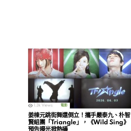
1.3k
Views
電影
姜棟元跳街舞還倒立！攜手嚴泰九、朴智
賢組團「Triangle」，《Wild Sing》
預告曝光掀熱議