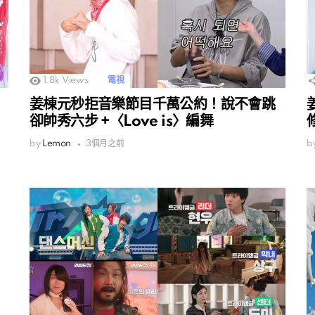
1.8k
Views
電視
姜棟元秒拒音樂節目千萬公約！說不會跳
卻帥秀六步 +〈Love is〉編舞
by
Lemon
3個月之前
b