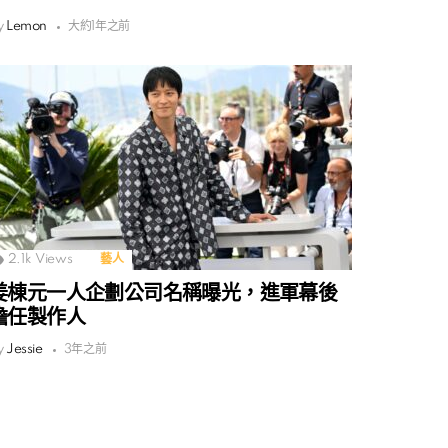
y
Lemon
大約1年之前
2.1k
Views
藝人
姜棟元一人企劃公司名稱曝光，進軍幕後
擔任製作人
y
Jessie
3年之前