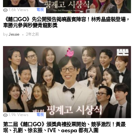
1.6k
Views
電視
《藉口GO》先公開預告揭曉嘉賓陣容！林秀晶盛裝登場，
車勝元參與秒變青龍影獎
by
Jessie
2年之前
1.9k
Views
電視
第二屆《藉口GO》頒獎典禮投票開始、競爭激烈！黃晸
珉、孔劉、徐玄振、IVE、aespa 都有入圍