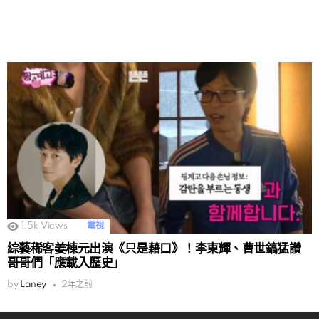
1.5k
Views
電視
綜藝稀客姜棟元出演《只是藉口》！李東輝、曹世鎬猛讚
哥哥們「應載入歷史」
by
Laney
2年之前