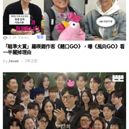
2.2k
Views
電視
「瞄準大賞」羅暎錫作客《藉口GO》，曝《風向GO》看
一半關掉理由
by
Jessie
2年之前