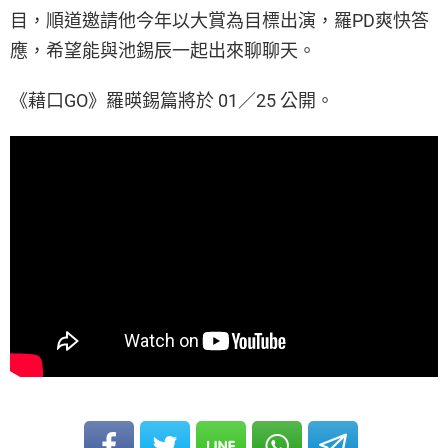
目，順道邀請他今年以大賞為目標出演，羅PD爽快答
應，希望能與池錫辰一起出來聊聊天。
《藉口GO》羅暎錫篇將於 01／25 公開。