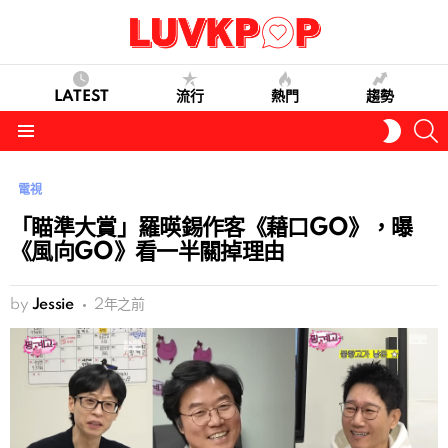
LATEST
流行
熱門
趨勢
S
SWITC
SKIN
Menu
電視
「瞄準大賞」羅暎錫作客《藉口GO》，曝
《風向GO》看一半關掉理由
by
Jessie
2年之前