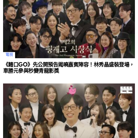
電視
《藉口GO》先公開預告揭曉嘉賓陣容！林秀晶盛裝登場，
車勝元參與秒變青龍影獎