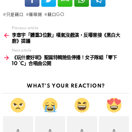
只是藉口
羅暎錫
藉口GO
Previous article
See
more
李章宇「體重3位數」嘆氣沒戲演，反曝曾接《黑白大
廚》提議
Next article
《玩什麼好呢》聖誕特輯險些停播！女子隊組「零下
10 °C」合唱曲公開
WHAT'S YOUR REACTION?
0
0
0
0