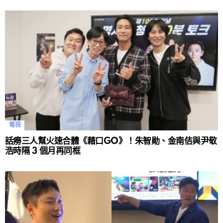
電視
話癆三人幫火速合體《藉口GO》！朱智勛、金南佶與尹敬
浩時隔 3 個月再同框