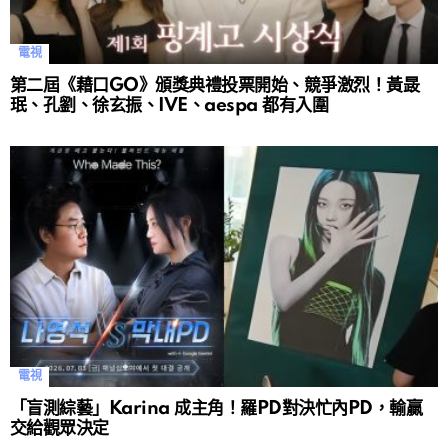
電視
第二屆《藉口GO》頒獎典禮投票開始、競爭激烈！黃晸
珉、孔劉、徐玄振、IVE、aespa 都有入圍
電視
「盲測綜藝」Karina 成主角！羅PD對決忙內PD，輸贏
交給觀眾決定