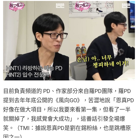
目前負責頻道的 PD、作家部分來自羅PD團隊，羅PD
提到去年年底公開的《風向GO》，苦澀地說「恩真PD
好像在做大項目，所以我要來看第一集，但看了一半
就關掉了，我感覺會大成功」，這番話引發全場爆
笑。（TMI：據說恩真PD是劉在錫粉絲，也是跳槽原
因之一）