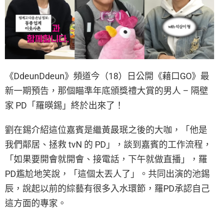
《DdeunDdeun》頻道今（18）日公開《藉口GO》最
新一期預告，那個瞄準年底頒獎禮大賞的男人 – 隔壁
家 PD「羅暎錫」終於出來了！
劉在錫介紹這位嘉賓是繼黃晸珉之後的大咖，「他是
我們鄰居、拯救 tvN 的 PD」，談到嘉賓的工作流程，
「如果要開會就開會、接電話，下午就做直播」，羅
PD尷尬地笑說，「這個太丟人了」。共同出演的池錫
辰，說起以前的綜藝有很多入水環節，羅PD承認自己
這方面的專家。