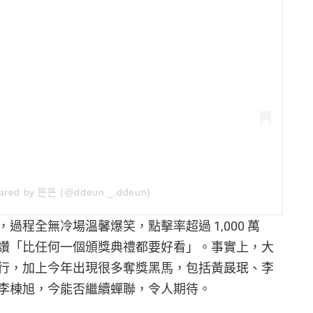
hared by 뜬뜬 (@ddeun._.ddeun)
過程全無冷場溫馨爆笑，點擊率超過 1,000 萬
讚「比任何一個頒獎典禮都要好看」。事實上，大
行，加上今年出現很多奪獎黑馬，包括黃晸珉、李
李棟旭，今能否繼續蟬聯，令人期待。