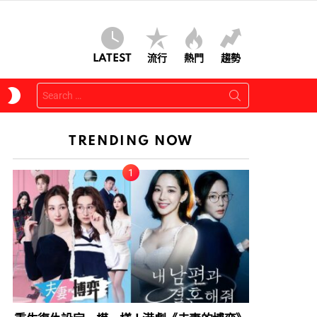
LATEST
流行
熱門
趨勢
Search
SWITCH
for:
SKIN
TRENDING NOW