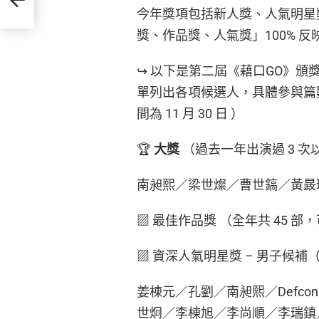
今年獎項包括新人獎、人氣明星
獎、作品獎、人氣獎」100% 
↪ 以下是第二屆《藉口GO》
單列出各項候選人，具體參與篇
間為 11 月 30 日 ）
🏆
大獎
（過去一年出演過 3 次
南昶熙／梁世燦／曹世鎬／黃晸
▨ 最佳作品獎 （全年共 45 部，
▨ 資深人氣明星獎 – 男子候補（
姜棟元／孔劉／南昶熙／Defc
世炯／李棟旭／李尚順／李瑞鎮