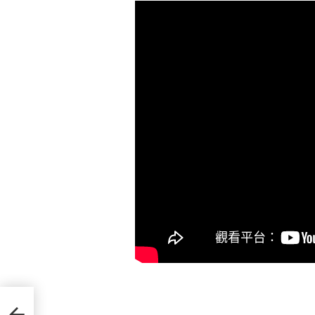
厭的
淡：更