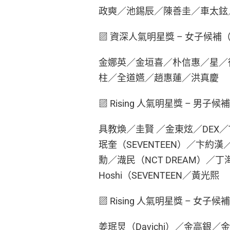
政奭／池錫辰／陳善圭／車太鉉
▨ 資深人氣明星獎 – 女子候補（
金娜英／金垣喜／朴信惠／星／
柱／全道嬿／趙惠蓮／洪真慶
▨ Rising 人氣明星獎 – 男
具教煥／圭賢 ／金東炫／DEX／The
珉奎（SEVENTEEN）／卞
勳／渽民（NCT DREAM）／丁海寅
Hoshi（SEVENTEEN／黃光熙
▨ Rising 人氣明星獎 – 女
姜珉炅（Davichi）／金高銀／金采源