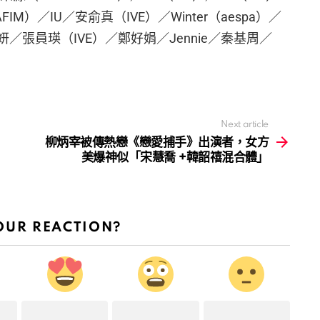
IM）／IU／安俞真（IVE）／Winter（aespa）／
林智妍／張員瑛（IVE）／鄭好娟／Jennie／秦基周／
Next article
柳炳宰被傳熱戀《戀愛捕手》出演者，女方
美爆神似「宋慧喬 +韓韶禧混合體」
OUR REACTION?