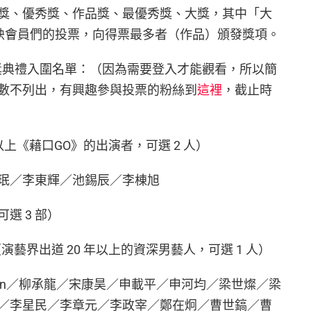
獎、優秀獎、作品獎、最優秀獎、大獎，其中「大
反映會員們的投票，向得票最多者（作品）頒發獎項。
頒獎典禮入圍名單：（因為需要登入才能觀看，所以簡
數不列出，有興趣參與投票的粉絲到
這裡
，截止時
以上《藉口GO》的出演者，可選 2 人）
珉／李東輝／池錫辰／李棟旭
可選 3 部）
演藝界出道 20 年以上的資深男藝人，可選 1 人）
onn／柳承龍／宋康昊／申載平／申河均／梁世燦／梁
／李星民／李章元／李政宰／鄭在炯／曹世鎬／曹