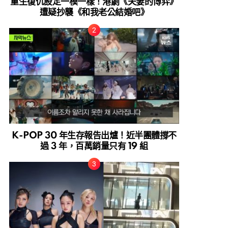
重生復仇設定一模一樣！港劇《夫妻的博弈》
遭疑抄襲《和我老公結婚吧》
K-POP 30 年生存報告出爐！近半團體撐不
過 3 年，百萬銷量只有 19 組