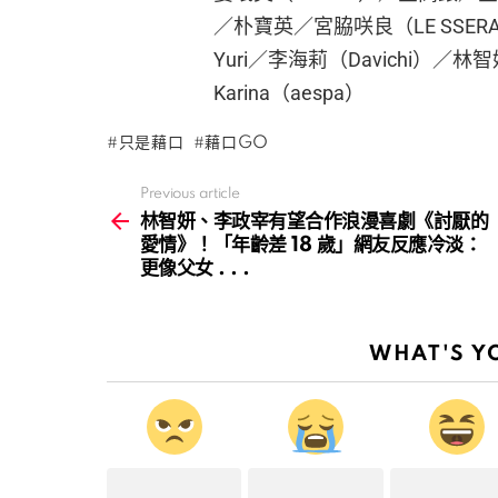
／朴寶英／宮脇咲良（LE SSERAF
Yuri／李海莉（Davichi）／
Karina（aespa）
只是藉口
藉口GO
Previous article
See
more
林智妍、李政宰有望合作浪漫喜劇《討厭的
愛情》！「年齡差 18 歲」網友反應冷淡：
更像父女 . . .
WHAT'S Y