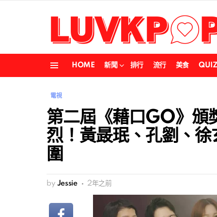
HOME
新聞
排行
流行
美食
QUI
Menu
電視
第二屆《藉口GO》頒
烈！黃晸珉、孔劉、徐玄振
圍
by
Jessie
2年之前