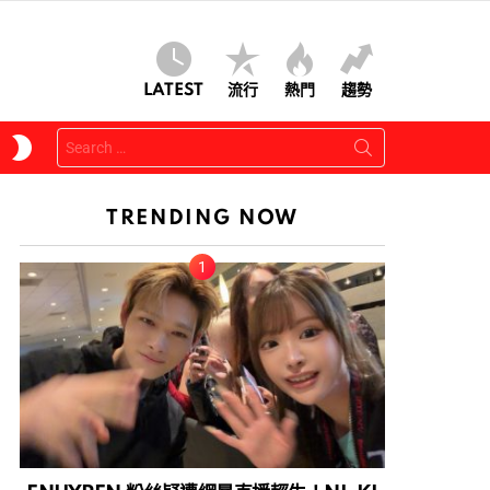
LATEST
流行
熱門
趨勢
Search
SWITCH
for:
SKIN
TRENDING NOW