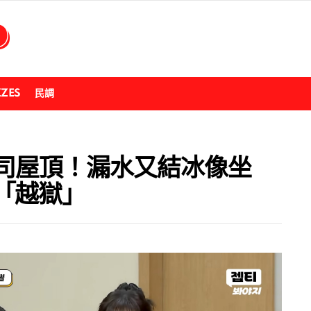
ZZES
民調
前公司屋頂！漏水又結冰像坐
「越獄」