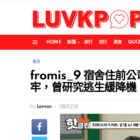
HOME
新聞
排行
流行
美食
QUI
Menu
電視
fromis_9 宿舍住
牢，曾研究逃生緩降機
by
Lemon
2個月之前