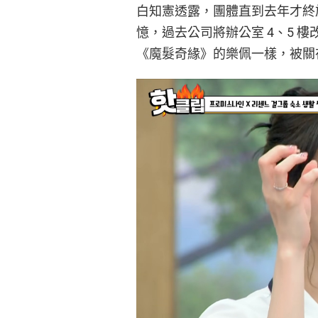
白知憲透露，團體直到去年才終
憶，過去公司將辦公室 4、5 
《魔髮奇緣》的樂佩一樣，被關