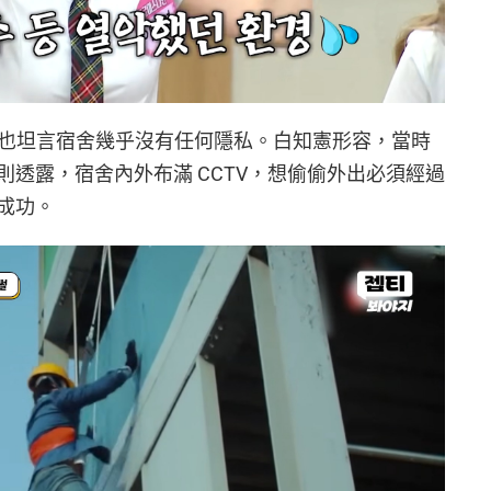
_9 也坦言宿舍幾乎沒有任何隱私。白知憲形容，當時
透露，宿舍內外布滿 CCTV，想偷偷外出必須經過
成功。