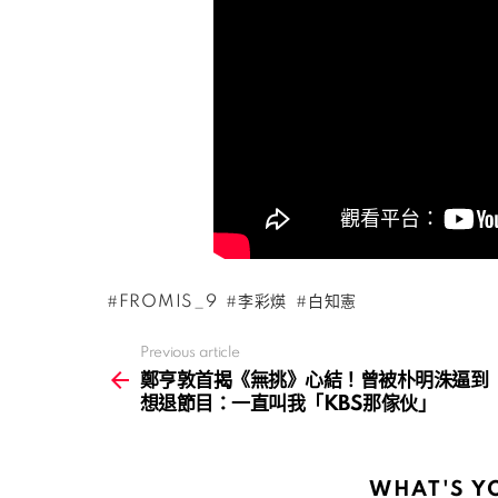
FROMIS_9
李彩煐
白知憲
Previous article
See
more
鄭亨敦首揭《無挑》心結！曾被朴明洙逼到
想退節目：一直叫我「KBS那傢伙」
WHAT'S Y