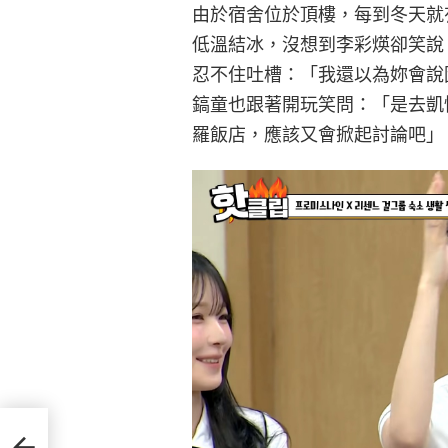
由於宿舍位於頂樓，每到冬天就
低溫結冰，沒想到李彩煐卻笑說
忍不住吐槽：「我還以為妳會說
鎬童也跟著開玩笑問：「是去凱
羅飯店，應該又會掀起討論吧」
逼到