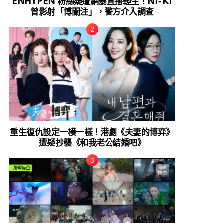
ENHYPEN 粉絲疑遭網暴直播輕生！NI-KI
曾影射「博關注」，警方介入調查
重生復仇設定一模一樣！港劇《夫妻的博弈》
遭疑抄襲《和我老公結婚吧》