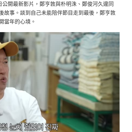
》20 日公開最新影片，鄭亨敦與朴明洙、鄭俊河久違同
後故事。談到自己未能陪伴節目走到最後，鄭亨敦
開當年的心境。