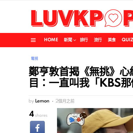
HOME
新聞
排行
流行
美食
QUI
Menu
電視
鄭亨敦首揭《無挑》心
目：一直叫我「KBS那
by
Lemon
2個月之前
4
shares