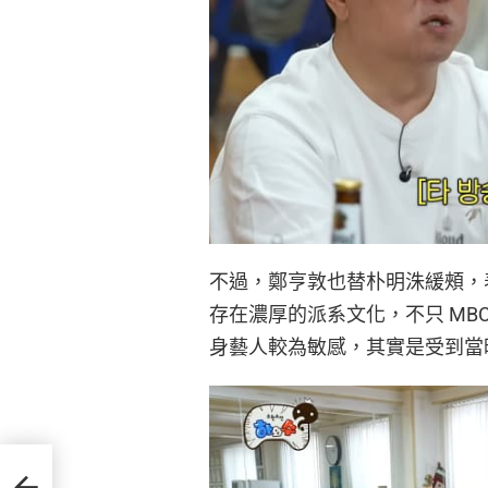
不過，鄭亨敦也替朴明洙緩頰，
存在濃厚的派系文化，不只 MB
身藝人較為敏感，其實是受到當
光洙