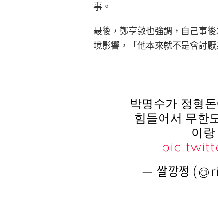
事。
最後，鄭亨敦也強調，自己事後
境影響，「他本來就不是會討厭
박명수가 정형돈
힘들어서 무한도
이랑
pic.twi
— 쌀깡쩡 (@ri