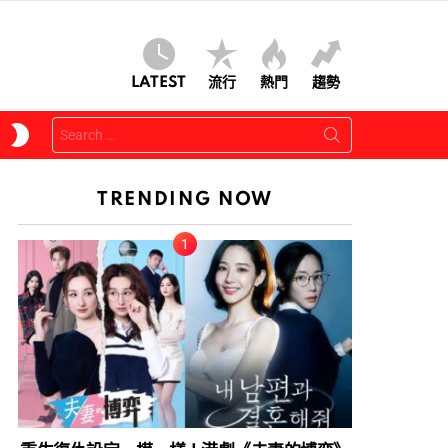
LATEST
流行
熱門
趨勢
Search
SWITCH
for:
SKIN
TRENDING NOW