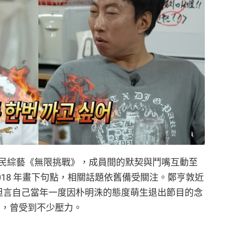
民綜藝《無限挑戰》，成員間的默契與鬥嘴互動至
018 年畫下句點，相關話題依舊備受關注。鄭亨敦近
，坦言自己當年一度因朴明洙的態度萌生退出節目的念
出身，曾受到不少壓力。