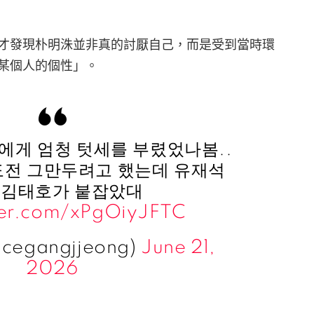
才發現朴明洙並非真的討厭自己，而是受到當時環
某個人的個性」。
에게 엄청 텃세를 부렸었나봄..
전 그만두려고 했는데 유재석
 김태호가 붙잡았대
tter.com/xPgOiyJFTC
cegangjjeong)
June 21,
2026