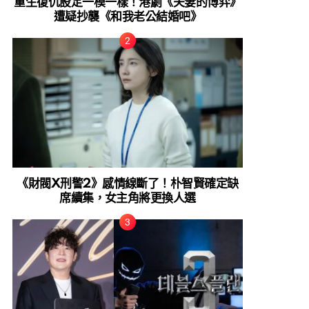
重生復仇設定一模一樣！港劇《夫妻的博弈》
遭疑抄襲《和我老公結婚吧》
《財閥X刑警2》感情線斷了！朴智賢確定缺
席續集，女主角將更換人選