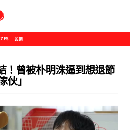
ZZES
民調
結！曾被朴明洙逼到想退節
傢伙」