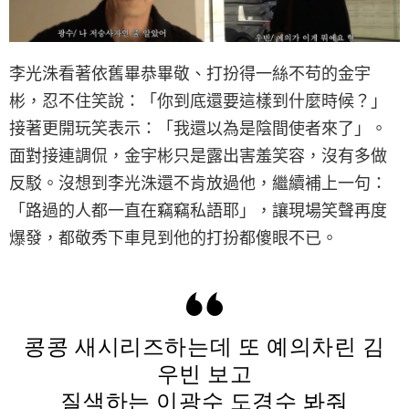
李光洙看著依舊畢恭畢敬、打扮得一絲不苟的金宇
彬，忍不住笑說：「你到底還要這樣到什麼時候？」
接著更開玩笑表示：「我還以為是陰間使者來了」。
面對接連調侃，金宇彬只是露出害羞笑容，沒有多做
反駁。沒想到李光洙還不肯放過他，繼續補上一句：
「路過的人都一直在竊竊私語耶」，讓現場笑聲再度
爆發，都敬秀下車見到他的打扮都傻眼不已。
콩콩 새시리즈하는데 또 예의차린 김
우빈 보고
질색하는 이광수 도경수 봐줘