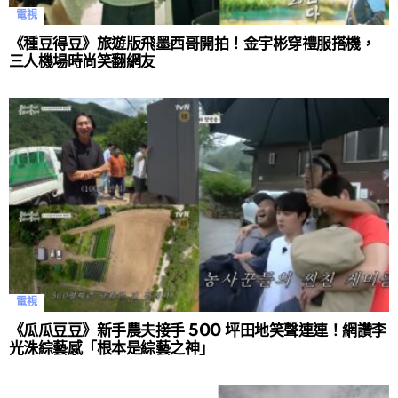
電視
《種豆得豆》旅遊版飛墨西哥開拍！金宇彬穿禮服搭機，
三人機場時尚笑翻網友
電視
《瓜瓜豆豆》新手農夫接手 500 坪田地笑聲連連！網讚李
光洙綜藝感「根本是綜藝之神」