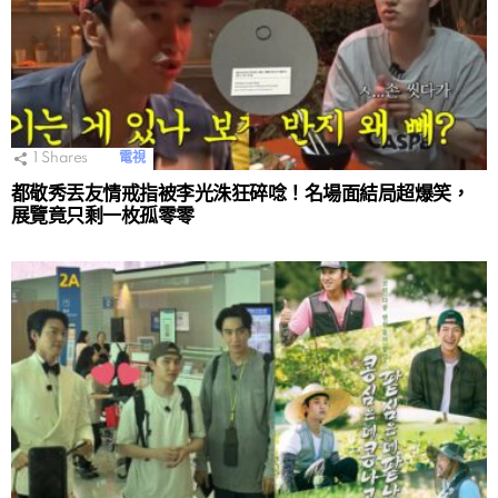
1
Shares
電視
都敬秀丟友情戒指被李光洙狂碎唸！名場面結局超爆笑，
展覽竟只剩一枚孤零零