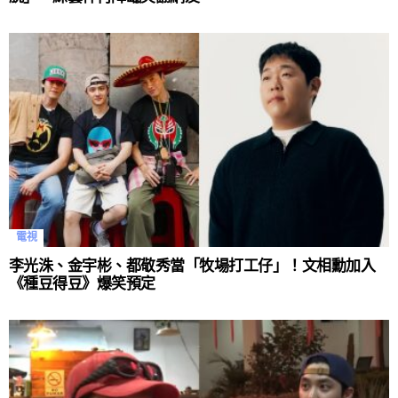
電視
李光洙、金宇彬、都敬秀當「牧場打工仔」！文相勳加入
《種豆得豆》爆笑預定