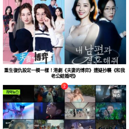
重生復仇設定一模一樣！港劇《夫妻的博弈》遭疑抄襲《和我
老公結婚吧》