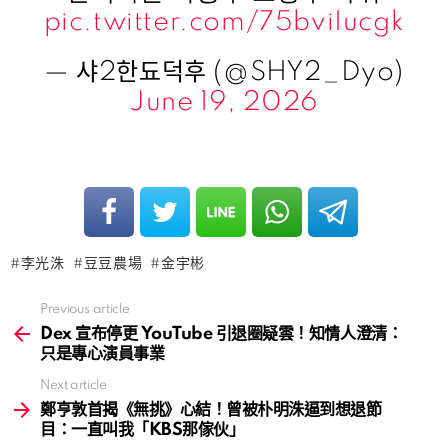
pic.twitter.com/75bviIucgk
— 샤2한됴덕후 (@SHY2_Dyo)
June 19, 2026
李光洙
豆豆農場
金宇彬
Previous article
See
more
Dex 宣布停更 YouTube 引退圈疑雲！知情人澄清：
只是專心演員事業
Next article
鄭亨敦首揭《無挑》心結！曾被朴明洙逼到想退節
目：一直叫我「KBS那傢伙」