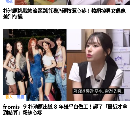
電視
朴池原挑戰物流累到崩潰仍硬撐惹心疼！韓網控男女偶像
差別待遇
藝人
電視
fromis_9 朴池原出道 8 年幾乎白做工！認了「最近才拿
到結算」粉絲心疼