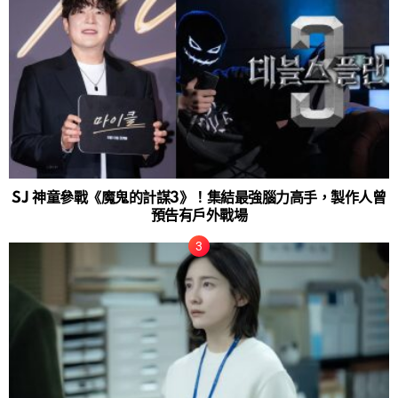
SJ 神童參戰《魔鬼的計謀3》！集結最強腦力高手，製作人曾
預告有戶外戰場