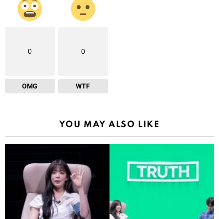
0
0
OMG
WTF
YOU MAY ALSO LIKE