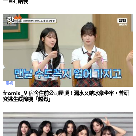
一直打給我
電視
fromis_9 宿舍住前公司屋頂！漏水又結冰像坐牢，曾研
究逃生緩降機「越獄」