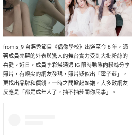
fromis_9 自選秀節目《偶像學校》出道至今 6 年，憑
著成員亮麗的外表與驚人的舞台實力受到大批粉絲的
喜愛。近日，成員李彩煐通過 IG 限時動態向粉絲分享
照片，有眼尖的網友發現，照片疑似出「電子菸」，
更找出品牌和價錢，一時之間掀起熱議，大多數網友
反應是「都是成年人了，抽不抽菸關你屁事」。