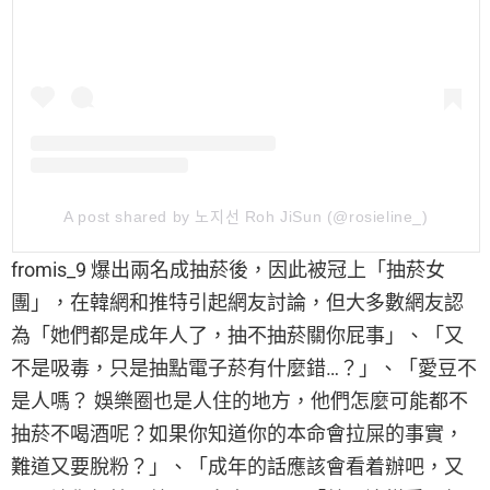
A post shared by 노지선 Roh JiSun (@rosieline_)
fromis_9 爆出兩名成抽菸後，因此被冠上「抽菸女
團」，在韓網和推特引起網友討論，但大多數網友認
為「她們都是成年人了，抽不抽菸關你屁事」、「又
不是吸毒，只是抽點電子菸有什麼錯…？」、「愛豆不
是人嗎？ 娛樂圈也是人住的地方，他們怎麼可能都不
抽菸不喝酒呢？如果你知道你的本命會拉屎的事實，
難道又要脫粉？」、「成年的話應該會看着辦吧，又