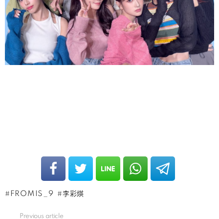
FROMIS_9
李彩煐
Previous article
See