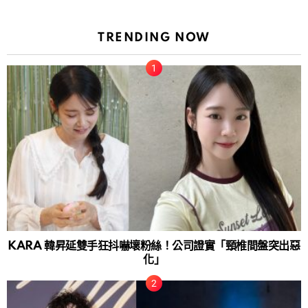
TRENDING NOW
KARA 韓昇延雙手狂抖嚇壞粉絲！公司證實「頸椎間盤突出惡
化」