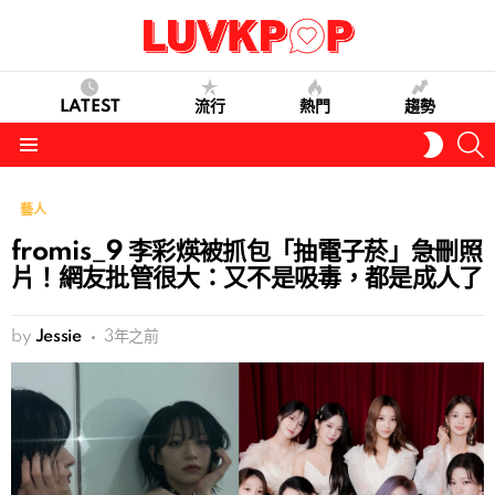
LATEST
流行
熱門
趨勢
S
SWITC
SKIN
Menu
藝人
fromis_9 李彩煐被抓包「抽電子菸」急刪照
片！網友批管很大：又不是吸毒，都是成人了
by
Jessie
3年之前