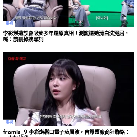
電視
李彩煐遭誤會吸菸多年還原真相！測謊還她清白洗冤屈，
喊：請刪掉搜尋詞
電視
fromis_9 李彩煐鬆口電子菸風波，自爆遭廠商狂聯絡：