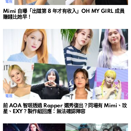
電視
Mimi 自曝「出道第 8 年才有收入」OH MY GIRL 成員
賺錢比她早！
電視
前 AOA 智珉透過 Rapper 選秀復出？同場有 Mimi、玟
星、EXY？製作組回應：無法確認陣容