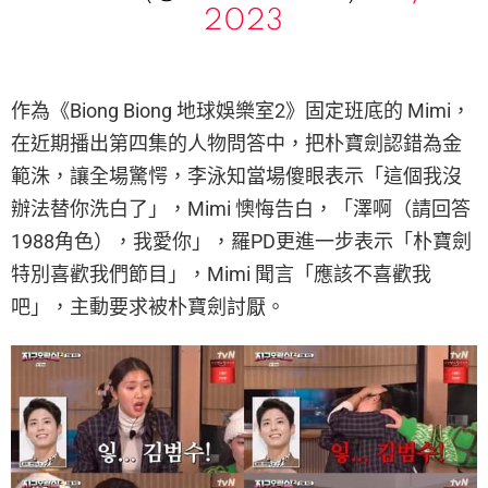
2023
作為《Biong Biong 地球娛樂室2》固定班底的 Mimi，
在近期播出第四集的人物問答中，把朴寶劍認錯為金
範洙，讓全場驚愕，李泳知當場傻眼表示「這個我沒
辦法替你洗白了」，Mimi 懊悔告白，「澤啊（請回答
1988角色），我愛你」，羅PD更進一步表示「朴寶劍
特別喜歡我們節目」，Mimi 聞言「應該不喜歡我
吧」，主動要求被朴寶劍討厭。