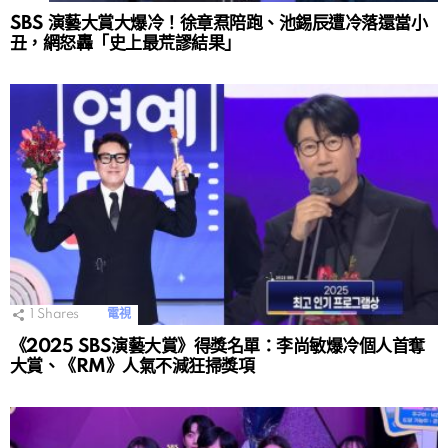
SBS 演藝大賞大爆冷！徐章焄陪跑、池錫辰遭冷落還當小
丑，網怒轟「史上最荒謬結果」
1
Shares
電視
《2025 SBS演藝大賞》得獎名單：李尚敏爆冷個人首奪
大賞、《RM》人氣不減狂掃獎項