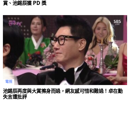
賞、池錫辰獲 PD 獎
電視
池錫辰再度與大賞擦身而過，網友感可惜和難過！卓在勳
失言遭批評