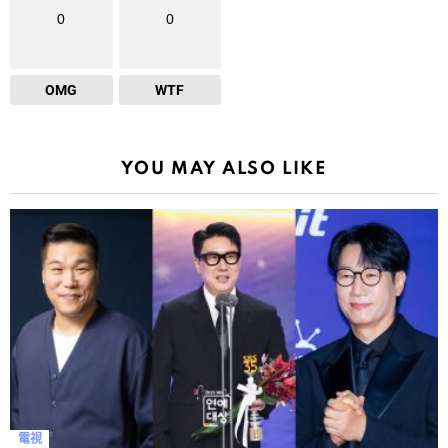
0
0
OMG
WTF
YOU MAY ALSO LIKE
電視