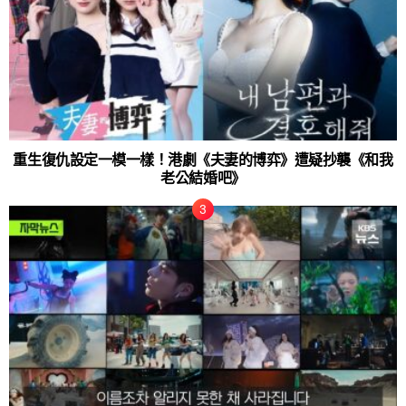
重生復仇設定一模一樣！港劇《夫妻的博弈》遭疑抄襲《和我
老公結婚吧》