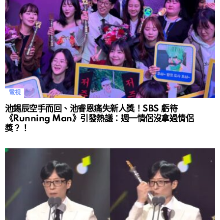
電視
池錫辰空手而回、池睿恩痛失新人獎！SBS 虧待
《Running Man》引發熱議：週一情侶沒拿過情侶
獎？！