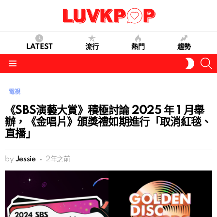
LATEST
流行
熱門
趨勢
S
SWITC
SKIN
Menu
電視
《SBS演藝大賞》積極討論 2025 年 1 月舉
辦，《金唱片》頒獎禮如期進行「取消紅毯、
直播」
by
Jessie
2年之前