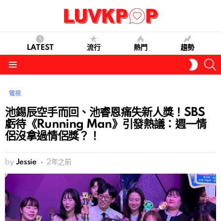
LATEST
流行
熱門
趨勢
S
SWITC
SKIN
Menu
電視
池錫辰空手而回、池睿恩痛失新人獎！SBS
虧待《Running Man》引發熱議：週一情
侶沒拿過情侶獎？！
by
Jessie
2年之前