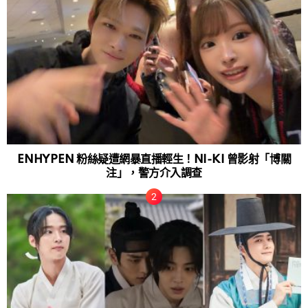
ENHYPEN 粉絲疑遭網暴直播輕生！NI-KI 曾影射「博關
注」，警方介入調查