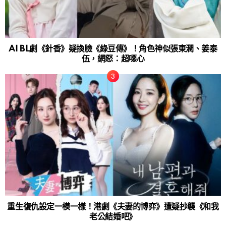
AI BL劇《針香》疑換臉《綠豆傳》！角色神似張東潤、姜泰
伍，網怒：超噁心
重生復仇設定一模一樣！港劇《夫妻的博弈》遭疑抄襲《和我
老公結婚吧》