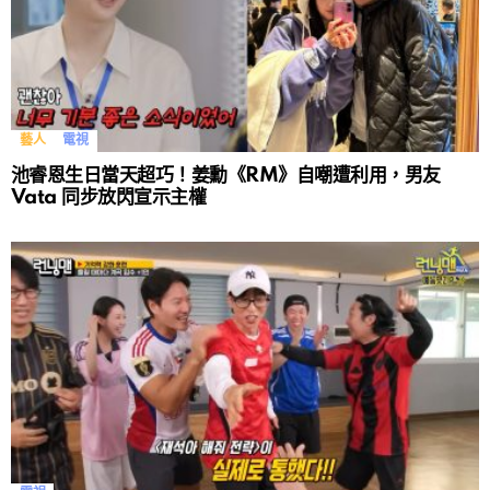
藝人
電視
池睿恩生日當天超巧！姜勳《RM》自嘲遭利用，男友
Vata 同步放閃宣示主權