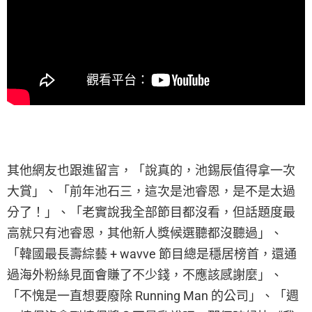
其他網友也跟進留言，「說真的，池錫辰值得拿一次
大賞」、「前年池石三，這次是池睿恩，是不是太過
分了！」、「老實說我全部節目都沒看，但話題度最
高就只有池睿恩，其他新人獎候選聽都沒聽過」、
「韓國最長壽綜藝 + wavve 節目總是穩居榜首，還通
過海外粉絲見面會賺了不少錢，不應該感謝麼」、
「不愧是一直想要廢除 Running Man 的公司」、「週