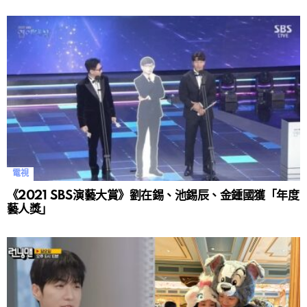
電視
《2021 SBS演藝大賞》劉在錫、池錫辰、金鍾國獲「年度
藝人獎」