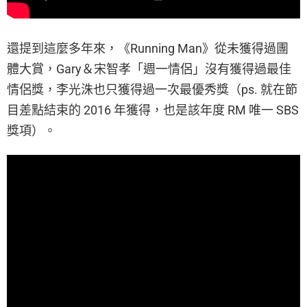
還提到這麼多年來，《Running Man》從未獲得過團
體大賞，Gary＆宋智孝「週一情侶」沒有獲得過最佳
情侶獎，李光洙也只獲得過一次最優秀獎（ps. 就在節
目差點結束的 2016 年獲得，也是該年度 RM 唯一 SBS
獎項）。