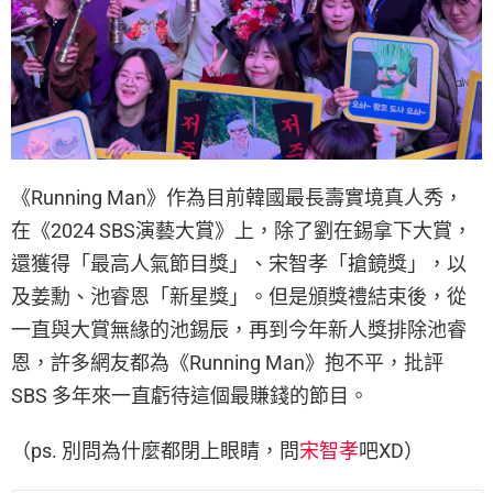
《Running Man》作為目前韓國最長壽實境真人秀，
在《2024 SBS演藝大賞》上，除了劉在錫拿下大賞，
還獲得「最高人氣節目獎」、宋智孝「搶鏡獎」，以
及姜勳、池睿恩「新星獎」。但是頒獎禮結束後，從
一直與大賞無緣的池錫辰，再到今年新人獎排除池睿
恩，許多網友都為《Running Man》抱不平，批評
SBS 多年來一直虧待這個最賺錢的節目。
（ps. 別問為什麼都閉上眼睛，問
宋智孝
吧XD）