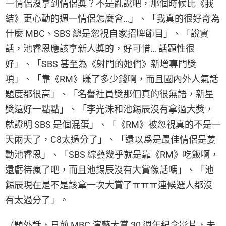
一情侶沒拿到情侶獎？不是亂說吧，那個時候比《我
結》更心動的週一情侶怎麼會…」、「我真的很好奇為
什麼 MBC、SBS 總是忽視自家招牌節目」、「說實
話，池睿恩應該拿新人獎的，好可惜… 話題性很
好」、「SBS 甚至為《射門的她們》新增專門獎
項」、「靠《RM》賺了多少錢啊，而且國內外人氣話
題度都很高」、「名譽社員獎那個真的很無語，新星
獎還好一點點」、「李光洙和池錫辰沒有拿過大獎，
就證明 SBS 是個混蛋」、「《RM》被忽視真的不是一
天兩天了，C8太過分了」、「還以爲是最佳情侶是姜
勳池睿恩」、「SBS 綜藝幾乎就是靠《RM》吃飯啊，
還虧待瘋了吧，而且池錫辰沒有大賞像話嗎」、「池
錫辰現在是不是該拿一次大賞了ㅠㅠㅠ連候選人都沒
有太過分了」。
（題外話，日前 MBC 演藝大賞 30 週年紀念影片，未