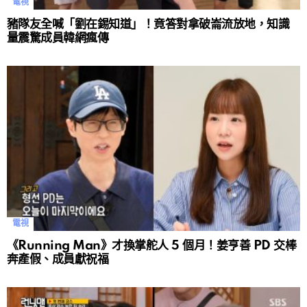
電視
豬隊友全喊「劉在錫知道」！竟答對拿破崙流放地，知識
量震驚成員韓網瘋傳
電視
《Running Man》才換掌舵人 5 個月！姜亨善 PD 交棒
奔產假、成員獻祝福