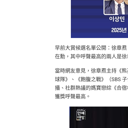
早前大賞候選名單公開：徐章焄
在勳，其中呼聲最高的兩人是徐
當時網友意見，徐章焄主持《熊孩
球隊》、《飽腹之戰》（SBS 子公司
播、社群熱議的媽寶戀綜《合宿相
獲獎呼聲最高。