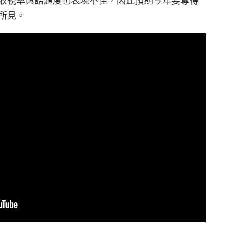
收視率與話題度也表現不佳，因此預期今年要奪得
所見。