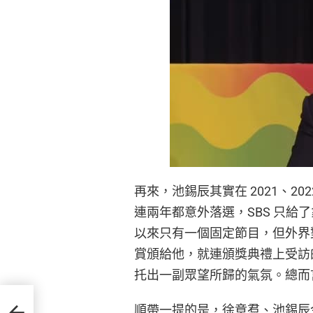
再來，池錫辰其實在 2021、2
連兩年都意外落選，SBS 只
以來只有一個固定節目，但外界
賞頒給他，就連頒獎典禮上受訪
托出一副眾望所歸的氣氛。總而
尚敏
順帶一提的是，徐章焄、池錫辰
狂掃獎