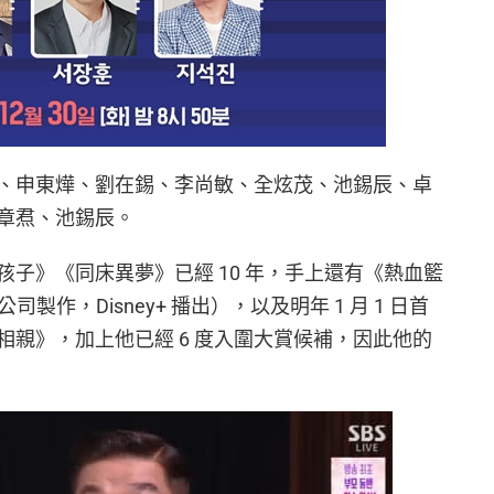
、申東燁、劉在錫、李尚敏、全炫茂、池錫辰、卓
章焄、池錫辰。
子》《同床異夢》已經 10 年，手上還有《熱血籃
製作，Disney+ 播出），以及明年 1 月 1 日首
親》，加上他已經 6 度入圍大賞候補，因此他的