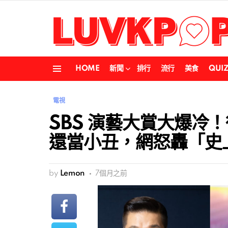
HOME
新聞
排行
流行
美食
QUI
Menu
電視
SBS 演藝大賞大爆冷
還當小丑，網怒轟「史
by
Lemon
7個月之前