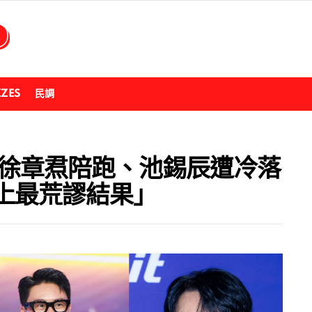
ZZES
民調
！徐章焄陪跑、池錫辰遭冷落
上最荒謬結果」