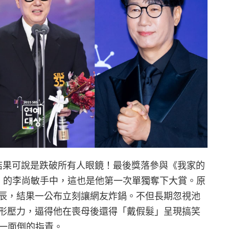
的大賞結果可說是跌破所有人眼鏡！最後獎落參與《我家的
n》的李尚敏手中，這也是他第一次單獨奪下大賞。原
辰，結果一公布立刻讓網友炸鍋。不但長期忽視池
形壓力，逼得他在喪母後還得「戴假髮」呈現搞笑
友一面倒的指責。