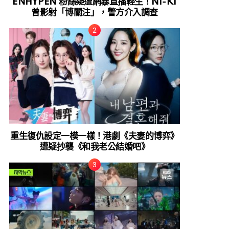
ENHYPEN 粉絲疑遭網暴直播輕生！NI-KI
曾影射「博關注」，警方介入調查
重生復仇設定一模一樣！港劇《夫妻的博弈》
遭疑抄襲《和我老公結婚吧》