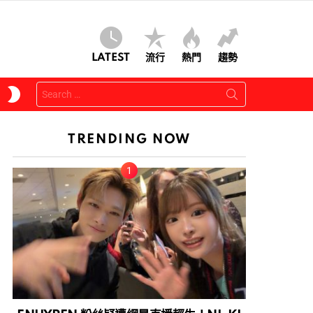
LATEST
流行
熱門
趨勢
Search
SWITCH
for:
SKIN
TRENDING NOW