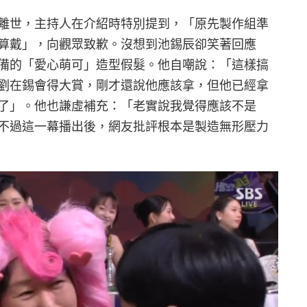
離世，主持人在介紹時特別提到，「原先製作組準
算戴」，向觀眾致歉。沒想到池錫辰卻笑著回應
備的「愛心萌可」造型假髮。他自嘲說：「這樣搞
劉在錫會得大賞，剛才還說他應該拿，但他已經拿
了」。他也謙虛補充：「老實說我覺得應該不是
不過這一幕播出後，網友批評根本是製造無形壓力