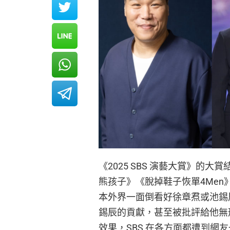
《2025 SBS 演藝大賞》
熊孩子》《脫掉鞋子恢單4Me
本外界一面倒看好徐章焄或池錫
錫辰的貢獻，甚至被批評給他無
效果，SBS 在各方面都遭到網