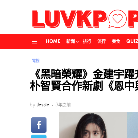
HOME
新聞
排行
流行
美食
QUI
Menu
電視
《黑暗榮耀》金建宇躍
朴智賢合作新劇《恩中
by
Jessie
3年之前