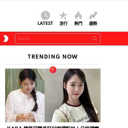
LATEST
流行
熱門
趨勢
Search
SWITCH
for:
SKIN
TRENDING NOW