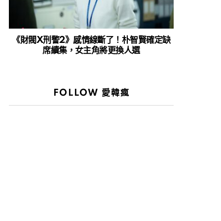
《財閥X刑警2》感情線斷了！朴智賢確定缺
席續集，女主角將更換人選
FOLLOW 愛韓瘋