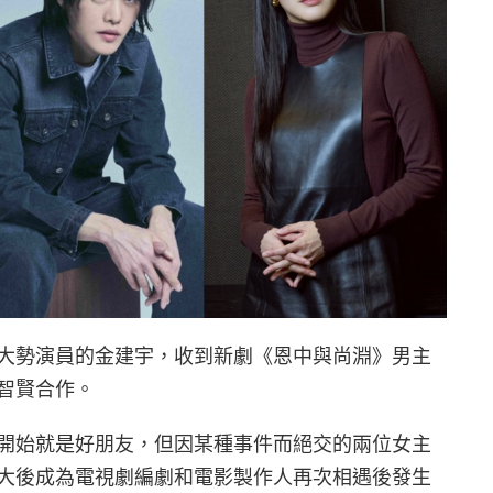
大勢演員的金建宇，收到新劇《恩中與尚淵》男主
智賢合作。
開始就是好朋友，但因某種事件而絕交的兩位女主
大後成為電視劇編劇和電影製作人再次相遇後發生