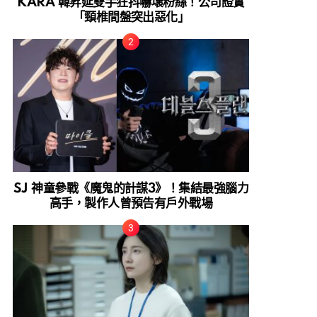
KARA 韓昇延雙手狂抖嚇壞粉絲！公司證實
「頸椎間盤突出惡化」
SJ 神童參戰《魔鬼的計謀3》！集結最強腦力
高手，製作人曾預告有戶外戰場