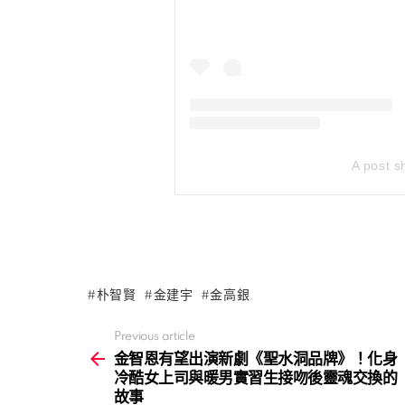
A post sh
朴智賢
金建宇
金高銀
Previous article
See
more
金智恩有望出演新劇《聖水洞品牌》！化身
冷酷女上司與暖男實習生接吻後靈魂交換的
故事